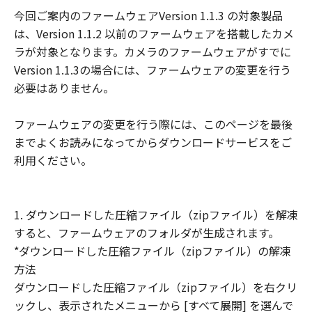
示たるとを問わず、「本契約」によってお
今回ご案内のファームウェアVersion 1.1.3 の対象製品
客様に譲渡あるいは許諾されるものではあ
は、Version 1.1.2 以前のファームウェアを搭載したカメ
りません。
ラが対象となります。カメラのファームウェアがすでに
(3) 「許諾ソフトウェア」には、オープン
Version 1.1.3の場合には、ファームウェアの変更を行う
ソースソフトウェアが含まれております。
必要はありません。
かかるオープンソースソフトウェアに対し
ては、「本契約」のいかなる規定にもかか
ファームウェアの変更を行う際には、このページを最後
わらず、キヤノンのデジタルカメラ製品の
までよくお読みになってからダウンロードサービスをご
オンラインマニュアルまたは機種仕様が記
利用ください。
載されたウェブページに記載されたオープ
ンソースソフトウェアの使用条件がそれぞ
れ適用されます。
1. ダウンロードした圧縮ファイル（zipファイル）を解凍
制限
すると、ファームウェアのフォルダが生成されます。
(1) 「本契約」に明示的に定める場合を除
*ダウンロードした圧縮ファイル（zipファイル）の解凍
き、お客様は、「許諾ソフトウェア」を複
方法
製、または第三者に再使用許諾、譲渡、販
ダウンロードした圧縮ファイル（zipファイル）を右クリ
売、頒布、賃貸、リースもしくは貸与する
ックし、表示されたメニューから [すべて展開] を選んで