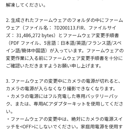
ことはできません。
解凍してください。
(2) お客様は、「許諾ソフトウェア」の全
部または一部を修正、改変、翻訳、翻案、
2. 生成されたファームウェアのフォルダの中にファーム
逆コンパイル、逆アセンブル、その他リバ
ウェア（ファイル名： 7D200113.FIR、ファイルサイ
ースエンジニアリング等することはできま
ズ： 31,486,272 bytes）とファームウェア変更手順書
せん。また第三者にこのような行為をさせ
（PDF ファイル、5言語：日本語/英語/フランス語/スペ
てはなりません。
イン語/簡体中国語）が入っています。ファームウェアの
変更作業に入る前にファームウェア変更手順書を十分に
帰属
ご確認いただきますようお願い申し上げます。
「許諾ソフトウェア」に係る知的財産権
は、その内容によりキヤノンまたはキヤノ
3. ファームウェアの変更中にカメラの電源が切れると、
ンのライセンサーに帰属します。
カメラの電源が入らなくなり撮影できなくなります。
著作権表示
・カメラの電源にはフル充電した専用バッテリーパッ
お客様は、「許諾ソフトウェア」に含まれ
ク、または、専用ACアダプターキットを使用してくださ
るキヤノンまたはキヤノンのライセンサー
い。
の著作権表示を変更し、除去しまたは削除
・ファームウェアの変更中は、絶対にカメラの電源スイ
してはなりません。
ッチを<OFF>にしないでください。家庭用電源を使用す