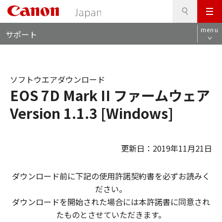
検
このページの本文へ
メ
索
ロ
ニ
menu
サポート
ー
ュ
カ
ー
ル
ナ
ソフトウエアダウンロード
ビ
EOS 7D Mark II ファームウェア
Version 1.1.3 [Windows]
更新日：2019年11月21日
ダウンロード前に下記の使用許諾契約書を必ずお読みく
ださい。
ダウンロードを開始された場合には本許諾書に同意され
たものとさせていただきます。