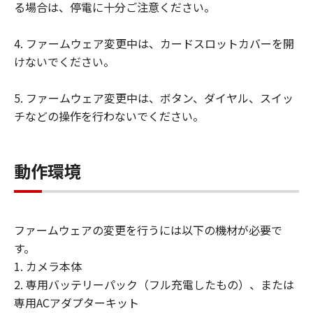
る場合は、停電に十分ご注意ください。
サポートおよびアップグレード
「本契約」に明示的に定める場合を除き、
4. ファームウェア変更中は、カードスロットカバーを開
キヤノン、キヤノンの子会社、キヤノンの
けないでください。
関連会社、それらの販売代理店および販売
店、ならびにキヤノンのライセンサーは、
5. ファームウェア変更中は、ボタン、ダイヤル、スイッ
「許諾ソフトウェア」のメンテナンスおよ
チなどの操作を行わないでください。
びお客様による「許諾ソフトウェア」の使
用を支援することに、ならびに「許諾ソフ
トウェア」に対するアップデート、バグの
動作環境
修正またはサポートの提供ついて、いかな
る責任も負うものではありません。
輸出
ファームウェアの変更を行うには以下の機材が必要で
お客様は、日本国政府または該当国の政府
す。
より必要な認可等を得ることなしに、「許
1. カメラ本体
諾ソフトウェア」の全部または一部を、直
2. 専用バッテリーパック（フル充電したもの）、または
接または間接に輸出してはなりません。
専用ACアダプターキット