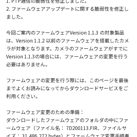
1. PTP通信の脆弱性を修正しました。
様による「許諾ソフトウェア」の誤用また
2. ファームウェアアップデートに関する脆弱性を修正し
は本契約において許諾されていない方法に
ました。
よる使用が原因の場合、対応を行う義務を
負いません。
今回ご案内のファームウェアVersion 1.1.3 の対象製品
これらの責任を除き、キヤノン、キヤノン
は、Version 1.1.2 以前のファームウェアを搭載したカメ
の子会社、キヤノンの関連会社、それらの
ラが対象となります。カメラのファームウェアがすでに
販売代理店または販売店、ならびにキヤノ
Version 1.1.3の場合には、ファームウェアの変更を行う
ンのライセンサーは、「本契約」に基づく
必要はありません。
それらの債務不履行、または不法行為によ
りお客様に生じるいかなる損害（通常損
ファームウェアの変更を行う際には、このページを最後
害、特別な事情から生じた損害、およびそ
までよくお読みになってからダウンロードサービスをご
の他の結果的損害を含みます。かかる結果
利用ください。
を予見し得た場合も含みます。）について
一切責任を負わないものとします。ただ
ファームウェア変更のための準備：
し、キヤノン、キヤノンの子会社、キヤノ
ダウンロードしたファームウェアのフォルダの中にファ
ンの関連会社、それらの販売代理店または
ームウェア（ファイル名： 7D200113.FIR、ファイルサ
販売店、ならびにキヤノンのライセンサー
イズ： 31,486,272 bytes）とファームウェア変更手順書