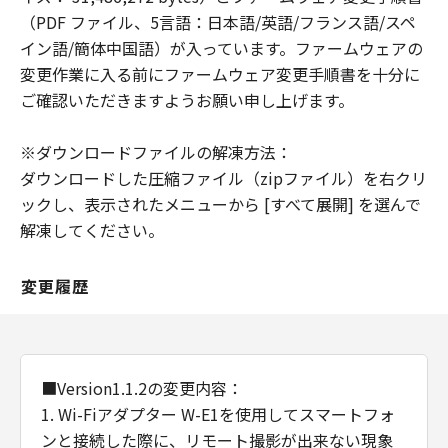
の故意または重過失による債務不履行また
（PDF ファイル、5言語：日本語/英語/フランス語/スペ
は不法行為に起因してお客様に生じた損害
イン語/簡体中国語）が入っています。ファームウェアの
に対する賠償責任については、免責されな
変更作業に入る前にファームウェア変更手順書を十分に
いものとします。
ご確認いただきますようお願い申し上げます。
契約期間
※ダウンロードファイルの解凍方法：
(1) 「本契約」は、お客様が「許諾ソフト
ダウンロードした圧縮ファイル（zipファイル）を右クリ
ウェア」をお客様の所有するコンピュータ
ックし、表示されたメニューから [すべて展開] を選んで
（スマートフォン、タブレット端末を含
解凍してください。
む。）にダウンロードした時点で発効し、
下記 (2)により終了されるまで有効に存続
します。
変更履歴
(2) お客様が「本契約」のいずれかの条項
に違反した場合、「本契約」は直ちに終了
します。
(3) お客様は、上記(2) によって「本契約」
■Version1.1.2の変更内容：
が終了した場合、「許諾ソフトウェア」の
1. Wi-Fiアダプター W-E1を使用してスマートフォ
取り扱いについてキヤノンの指示に従うも
ンと接続した際に、リモート撮影が出来ない現象