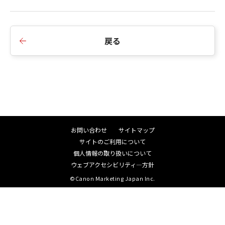
4. 特定のカスタムファンクション設定における動
only those rights set forth herein.
作の信頼性を向上しました。
Manufacturer is Canon Inc./30-2,
Shimomaruko 3-chome, Ohta-ku, Tokyo
戻る
146-8501, Japan.
■Version 1.1.0の変更内容：
本条項中で使用される"the Software"と
1. Wi-Fiアダプター W-E1に対応しました。
は、「本契約」中で定義される「許諾ソフ
2. ギアタイプのSTMレンズ(※1)を装着した際、電
トウェア」を意味し、指し示すものとしま
源スイッチを<OFF>にしているときに、前方に繰
す。
り出しているレンズを自動的に収納するかどうか
分離可能性
を設定できる機能を追加しました。
お問い合わせ
サイトマップ
「本契約」のいずれかの条項またはその一
※1：EF40mm F2.8 STM、EF50mm F1.8 STM、
サイトのご利用について
部が法律により無効であると決定された場
EF-S24mm F2.8 STM
個人情報の取り扱いについて
合でも、その他の条項は完全に有効に存続
ウェブアクセシビリティ―方針
するものとします。
©Canon Marketing Japan Inc.
■Version 1.0.5の変更内容：
「本契約」の変更
1. EF16-35mm F2.8L USM または EF-S17-55mm
キヤノンは、お客様に通知することなく、
F2.8 IS USM レンズとの組み合わせで使用した際
必要に応じて「本契約」を随時変更する権