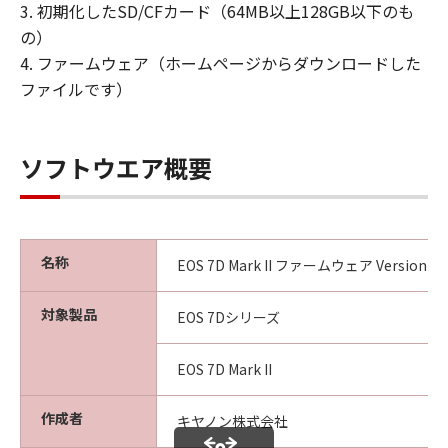
保証の否認・免責
3. 初期化したSD/CFカード（64MB以上128GB以下のも
(1) 「許諾ソフトウェア」は、『現状有姿
の）
（AS-IS）』の状態で使用許諾されます。キ
4. ファームウェア（ホームページからダウンロードした
ヤノン、キヤノンの子会社、キヤノンの関
ファイルです）
連会社、それらの販売代理店または販売
店、ならびにキヤノンのライセンサーは、
｢許諾ソフトウェア」に関して、商品性お
ソフトウエア概要
よび特定の目的への適合性、第三者の権利
の非侵害性の保証または「許諾ソフトウェ
ア」に欠陥がないことを含め、いかなる保
証も、明示たると黙示たるとを問わず一切
名称
EOS 7D Mark II ファームウェア Version 1.1
しないものとします。
(2) キヤノン、キヤノンの子会社、キヤノン
対象製品
EOS 7Dシリーズ
の関連会社、それらの販売代理店または販
売店、ならびにキヤノンのライセンサー
EOS 7D Mark II
は、お客様が「許諾ソフトウェア」を使用
した結果として生ずるあらゆる行為につい
作成者
キヤノン株式会社
て、一切の責任を明確に否認します。お客