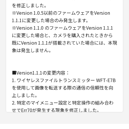
のとします。
を修正しました。
(4) 第1条(2)および(3)、第2条から第7条ま
※Version 1.0.5以前のファームウェアをVersion
で、ならびに第10条の規定は、「本契約」
1.1.1に変更した場合のみ発生します。
の終了後も効力を有するものとします。
※Version 1.1.0 のファームウェアをVersion 1.1.1
に変更した場合と、カメラを購入されたときから
U.S. GOVERNMENT RESTRICTED RIGHTS
既にVersion 1.1.1が搭載されていた場合には、本現
NOTICE:
象は発生しません。
The Software is a "commercial item," as
that term is defined at 48 C.F.R. 2.101
(Oct 1995), consisting of "commercial
■Version1.1.1の変更内容：
computer software" and "commercial
1. ワイヤレスファイルトランスミッター WFT-E7B
computer software documentation," as
を使用して画像を転送する際の通信の信頼性を向
such terms are used in 48 C.F.R. 12.212
上しました。
(Sept 1995).
2. 特定のマイメニュー設定と特定操作の組み合わ
Consistent with 48 C.F.R. 12.212 and 48
せでErr70が発生する現象を修正しました。
C.F.R. 227.7202-1 through 227.7202-4
3. ごく稀にシャッターが切れなくなる現象を修正
(June 1995), all U.S. Government End
しました。
Users shall acquire the Software with