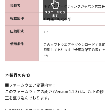
様は、ご自身の裁量とリスクで「許諾ソフ
掲載者
キヤノンマーケティングジャパン株式会社
トウェア」を使用し、「許諾ソフトウェ
スクロールでき
ます
ア」を使用することから生じた、使用コン
転載条件
許可無く転載不可
ピュータの損傷またはデータ損失について
は、お客様のみが全責任を負います。
圧縮形式
zip
(3) 「許諾ソフトウェア」の動作が実質的
に仕様に合致しない場合についてのキヤノ
使用条件
このソフトウエアをダウンロードする前に
ン、キヤノンの子会社、キヤノンの関連会
記載してあります「使用許諾契約書」を必
い。
社、それらの販売代理店または販売店なら
びにキヤノンのライセンサーのすべての責
任およびお客様の唯一の救済は、当該問題
本製品の内容
を解決するための対応策の提示、対応策の
実施または、「許諾ソフトウェア」の修正
■ファームウェア変更内容：
版の作成および提供のみです。ただし、キ
このファームウェアの変更 (Version 1.1.3) は、以下の修
ヤノン、キヤノンの子会社、キヤノンの関
正を盛り込んでおります。
連会社、それらの販売代理店または販売店
ならびにキャノンのライセンサーは、お客