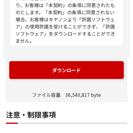
り、お客様は「本契約」の条項に同意されたも
のとします。「本契約」の条項に同意されない
場合、お客様はキヤノンより「許諾ソフトウェ
ア」の使用許諾を受けることができず、「許諾
ソフトウェア」をダウンロードすることができ
ません。
許諾
(1)お客様は、「許諾ソフトウェア」を、お
客様の所有するキヤノンのデジタルカメラ
ダウンロード
製品に、お客様の所有するコンピュータ
（スマートフォン、タブレット端末を含
む。）を経由してインストールし、かかる
デジタルカメラ製品において使用すること
ファイル容量 36,543,817 byte
ができます。
(2) 「本契約」に明示的に定める場合を除
注意・制限事項
き、キヤノンおよびキヤノンのライセンサ
ーのいかなる知的財産権も、明示たると黙