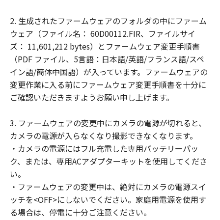
ことはできません。
(2) お客様は、「許諾ソフトウェア」の全
2. 生成されたファームウェアのフォルダの中にファーム
部または一部を修正、改変、翻訳、翻案、
ウェア（ファイル名： 60D00112.FIR、ファイルサイ
逆コンパイル、逆アセンブル、その他リバ
ズ： 11,601,212 bytes）とファームウェア変更手順書
ースエンジニアリング等することはできま
（PDF ファイル、5言語：日本語/英語/フランス語/スペ
せん。また第三者にこのような行為をさせ
イン語/簡体中国語）が入っています。ファームウェアの
てはなりません。
変更作業に入る前にファームウェア変更手順書を十分に
ご確認いただきますようお願い申し上げます。
帰属
「許諾ソフトウェア」に係る知的財産権
3. ファームウェアの変更中にカメラの電源が切れると、
は、その内容によりキヤノンまたはキヤノ
カメラの電源が入らなくなり撮影できなくなります。
ンのライセンサーに帰属します。
・カメラの電源にはフル充電した専用バッテリーパッ
著作権表示
ク、または、専用ACアダプターキットを使用してくださ
お客様は、「許諾ソフトウェア」に含まれ
い。
るキヤノンまたはキヤノンのライセンサー
・ファームウェアの変更中は、絶対にカメラの電源スイ
の著作権表示を変更し、除去しまたは削除
ッチを<OFF>にしないでください。家庭用電源を使用す
してはなりません。
る場合は、停電に十分ご注意ください。