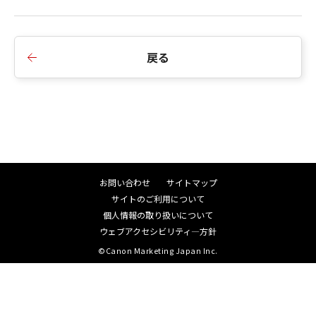
通ファームウェアです。
only those rights set forth herein.
なお、既に撮影済みの画像で “カメラ Body No.”
Manufacturer is Canon Inc./30-2,
が正しい番号で表示されない画像の対応として、
Shimomaruko 3-chome, Ohta-ku, Tokyo
戻る
アプリケーションソフトウェアの DPP (= Digital
146-8501, Japan.
Photo Professional) 並びに ZB (= Zoom Browser
本条項中で使用される"the Software"と
EX) / IB (= Image Browser) のアップデータを準備
は、「本契約」中で定義される「許諾ソフ
しております。準備が整いましたら弊社ホームペー
トウェア」を意味し、指し示すものとしま
ジでご案内いたします。
す。
分離可能性
お問い合わせ
サイトマップ
「本契約」のいずれかの条項またはその一
■Version 1.1.0 の変更内容：
サイトのご利用について
部が法律により無効であると決定された場
1. 内蔵ストロボ機能設定で 「ワイヤレス機能」 の
個人情報の取り扱いについて
合でも、その他の条項は完全に有効に存続
設定を変更後、カメラのバッテリーを抜くと設定
ウェブアクセシビリティ―方針
するものとします。
が初期
©Canon Marketing Japan Inc.
化される現象を修正しました。
「本契約」の変更
2. カメラを縦位置にして撮影した際に、シャッタ
キヤノンは、お客様に通知することなく、
ーレリーズのタイミングによっては画像の回転情報
必要に応じて「本契約」を随時変更する権