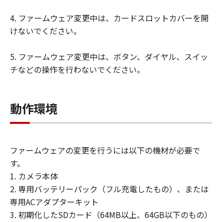
サポートおよびアップグレード
4. ファームウェア変更中は、カードスロットカバーを開
「本契約」に明示的に定める場合を除き、
けないでください。
キヤノン、キヤノンの子会社、キヤノンの
関連会社、それらの販売代理店および販売
5. ファームウェア変更中は、ボタン、ダイヤル、スイッ
店、ならびにキヤノンのライセンサーは、
チなどの操作を行わないでください。
「許諾ソフトウェア」のメンテナンスおよ
びお客様による「許諾ソフトウェア」の使
用を支援することに、ならびに「許諾ソフ
動作環境
トウェア」に対するアップデート、バグの
修正またはサポートの提供ついて、いかな
る責任も負うものではありません。
ファームウェアの変更を行うには以下の機材が必要で
輸出
す。
お客様は、日本国政府または該当国の政府
1. カメラ本体
より必要な認可等を得ることなしに、「許
2. 専用バッテリーパック（フル充電したもの）、または
諾ソフトウェア」の全部または一部を、直
専用ACアダプターキット
接または間接に輸出してはなりません。
3. 初期化したSDカード（64MB以上、64GB以下のもの）