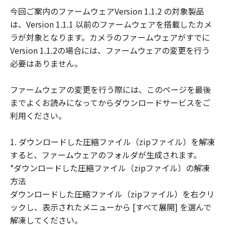
示たるとを問わず、「本契約」によってお
今回ご案内のファームウェアVersion 1.1.2 の対象製品
客様に譲渡あるいは許諾されるものではあ
は、Version 1.1.1 以前のファームウェアを搭載したカメ
りません。
ラが対象となります。カメラのファームウェアがすでに
(3) 「許諾ソフトウェア」には、オープン
Version 1.1.2の場合には、ファームウェアの変更を行う
ソースソフトウェアが含まれております。
必要はありません。
かかるオープンソースソフトウェアに対し
ては、「本契約」のいかなる規定にもかか
ファームウェアの変更を行う際には、このページを最後
わらず、キヤノンのデジタルカメラ製品の
までよくお読みになってからダウンロードサービスをご
オンラインマニュアルまたは機種仕様が記
利用ください。
載されたウェブページに記載されたオープ
ンソースソフトウェアの使用条件がそれぞ
1. ダウンロードした圧縮ファイル（zipファイル）を解凍
れ適用されます。
すると、ファームウェアのフォルダが生成されます。
制限
*ダウンロードした圧縮ファイル（zipファイル）の解凍
(1) 「本契約」に明示的に定める場合を除
方法
き、お客様は、「許諾ソフトウェア」を複
ダウンロードした圧縮ファイル（zipファイル）を右クリ
製、または第三者に再使用許諾、譲渡、販
ックし、表示されたメニューから [すべて展開] を選んで
売、頒布、賃貸、リースもしくは貸与する
解凍してください。