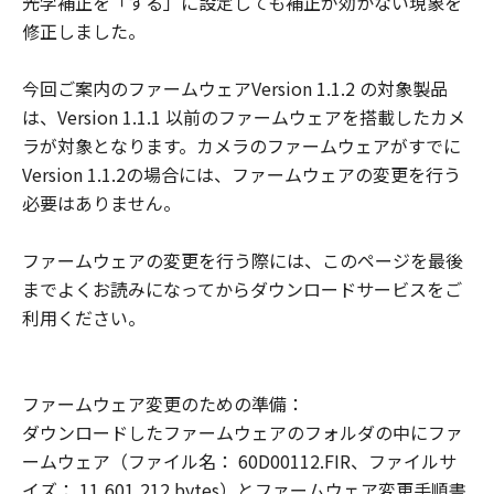
光学補正を「する」に設定しても補正が効かない現象を
様による「許諾ソフトウェア」の誤用また
修正しました。
は本契約において許諾されていない方法に
よる使用が原因の場合、対応を行う義務を
今回ご案内のファームウェアVersion 1.1.2 の対象製品
負いません。
は、Version 1.1.1 以前のファームウェアを搭載したカメ
これらの責任を除き、キヤノン、キヤノン
ラが対象となります。カメラのファームウェアがすでに
の子会社、キヤノンの関連会社、それらの
Version 1.1.2の場合には、ファームウェアの変更を行う
販売代理店または販売店、ならびにキヤノ
必要はありません。
ンのライセンサーは、「本契約」に基づく
それらの債務不履行、または不法行為によ
ファームウェアの変更を行う際には、このページを最後
りお客様に生じるいかなる損害（通常損
までよくお読みになってからダウンロードサービスをご
害、特別な事情から生じた損害、およびそ
利用ください。
の他の結果的損害を含みます。かかる結果
を予見し得た場合も含みます。）について
一切責任を負わないものとします。ただ
ファームウェア変更のための準備：
し、キヤノン、キヤノンの子会社、キヤノ
ダウンロードしたファームウェアのフォルダの中にファ
ンの関連会社、それらの販売代理店または
ームウェア（ファイル名： 60D00112.FIR、ファイルサ
販売店、ならびにキヤノンのライセンサー
イズ： 11,601,212 bytes）とファームウェア変更手順書