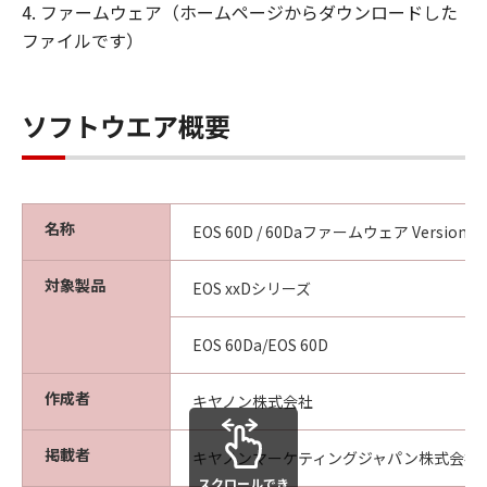
保証の否認・免責
4. ファームウェア（ホームページからダウンロードした
(1) 「許諾ソフトウェア」は、『現状有姿
ファイルです）
（AS-IS）』の状態で使用許諾されます。キ
ヤノン、キヤノンの子会社、キヤノンの関
連会社、それらの販売代理店または販売
ソフトウエア概要
店、ならびにキヤノンのライセンサーは、
｢許諾ソフトウェア」に関して、商品性お
よび特定の目的への適合性、第三者の権利
の非侵害性の保証または「許諾ソフトウェ
名称
EOS 60D / 60Daファームウェア Version 1.1
ア」に欠陥がないことを含め、いかなる保
証も、明示たると黙示たるとを問わず一切
対象製品
EOS xxDシリーズ
しないものとします。
(2) キヤノン、キヤノンの子会社、キヤノン
EOS 60Da/EOS 60D
の関連会社、それらの販売代理店または販
売店、ならびにキヤノンのライセンサー
作成者
キヤノン株式会社
は、お客様が「許諾ソフトウェア」を使用
した結果として生ずるあらゆる行為につい
掲載者
キヤノンマーケティングジャパン株式会社
て、一切の責任を明確に否認します。お客
スクロールでき