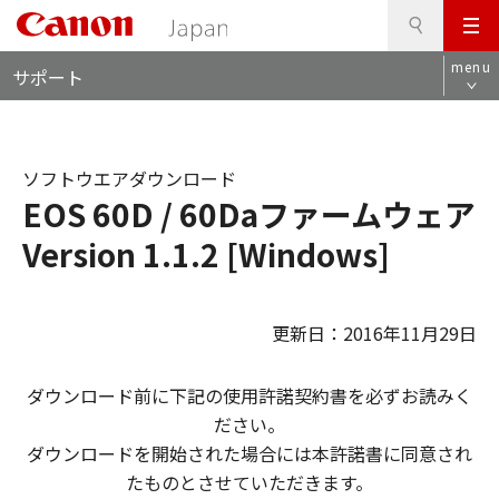
検
このページの本文へ
メ
索
ロ
ニ
menu
サポート
ー
ュ
カ
ー
ル
ナ
ソフトウエアダウンロード
ビ
EOS 60D / 60Daファームウェア
Version 1.1.2 [Windows]
更新日：2016年11月29日
ダウンロード前に下記の使用許諾契約書を必ずお読みく
ださい。
ダウンロードを開始された場合には本許諾書に同意され
たものとさせていただきます。