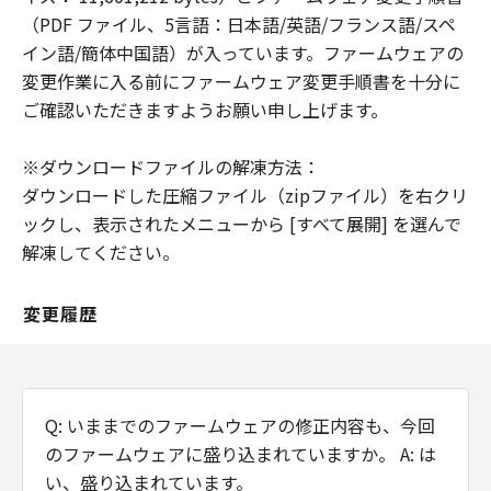
の故意または重過失による債務不履行また
（PDF ファイル、5言語：日本語/英語/フランス語/スペ
は不法行為に起因してお客様に生じた損害
イン語/簡体中国語）が入っています。ファームウェアの
に対する賠償責任については、免責されな
変更作業に入る前にファームウェア変更手順書を十分に
いものとします。
ご確認いただきますようお願い申し上げます。
契約期間
※ダウンロードファイルの解凍方法：
(1) 「本契約」は、お客様が「許諾ソフト
ダウンロードした圧縮ファイル（zipファイル）を右クリ
ウェア」をお客様の所有するコンピュータ
ックし、表示されたメニューから [すべて展開] を選んで
（スマートフォン、タブレット端末を含
解凍してください。
む。）にダウンロードした時点で発効し、
下記 (2)により終了されるまで有効に存続
します。
変更履歴
(2) お客様が「本契約」のいずれかの条項
に違反した場合、「本契約」は直ちに終了
します。
(3) お客様は、上記(2) によって「本契約」
Q: いままでのファームウェアの修正内容も、今回
が終了した場合、「許諾ソフトウェア」の
のファームウェアに盛り込まれていますか。 A: は
取り扱いについてキヤノンの指示に従うも
い、盛り込まれています。