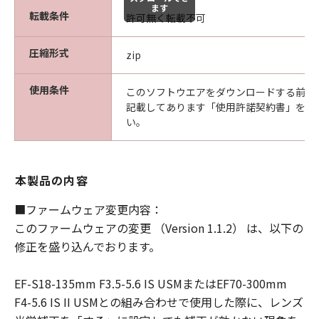
ます
様は、ご自身の裁量とリスクで「許諾ソフ
転載条件
許可無く転載不可
トウェア」を使用し、「許諾ソフトウェ
ア」を使用することから生じた、使用コン
圧縮形式
zip
ピュータの損傷またはデータ損失について
は、お客様のみが全責任を負います。
使用条件
このソフトウエアをダウンロードする前に
(3) 「許諾ソフトウェア」の動作が実質的
記載してあります「使用許諾契約書」を必
い。
に仕様に合致しない場合についてのキヤノ
ン、キヤノンの子会社、キヤノンの関連会
社、それらの販売代理店または販売店なら
本製品の内容
びにキヤノンのライセンサーのすべての責
任およびお客様の唯一の救済は、当該問題
■ファームウェア変更内容：
を解決するための対応策の提示、対応策の
このファームウェアの変更 （Version 1.1.2） は、以下の
実施または、「許諾ソフトウェア」の修正
修正を盛り込んでおります。
版の作成および提供のみです。ただし、キ
ヤノン、キヤノンの子会社、キヤノンの関
EF-S18-135mm F3.5-5.6 IS USMまたはEF70-300mm
連会社、それらの販売代理店または販売店
F4-5.6 IS II USMとの組み合わせで使用した際に、レンズ
ならびにキャノンのライセンサーは、お客