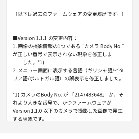
のとします。
(4) 第1条(2)および(3)、第2条から第7条ま
（以下は過去のファームウェアの変更履歴です。）
で、ならびに第10条の規定は、「本契約」
の終了後も効力を有するものとします。
■Version 1.1.1 の変更内容：
U.S. GOVERNMENT RESTRICTED RIGHTS
1. 画像の撮影情報の1つである “カメラ Body No.”
NOTICE:
が正しい番号で表示されない現象を修正しま
The Software is a "commercial item," as
した。*1)
that term is defined at 48 C.F.R. 2.101
2. メニュー画面に表示する言語（ギリシャ語/イタ
(Oct 1995), consisting of "commercial
リア語/ポルトガル語）の誤表示を修正しました。
computer software" and "commercial
computer software documentation," as
*1) カメラのBody No. が 「2147483648」 か、そ
such terms are used in 48 C.F.R. 12.212
れより大きな番号で、かつファームウェアが
(Sept 1995).
Version 1.1.0 以下のカメラで撮影した画像で発生
Consistent with 48 C.F.R. 12.212 and 48
する現象です。
C.F.R. 227.7202-1 through 227.7202-4
EOS 60D でのみ発生し、EOS 60Da では発生しま
(June 1995), all U.S. Government End
せん。ファームウェアは EOS 60D / EOS 60Da の共
Users shall acquire the Software with