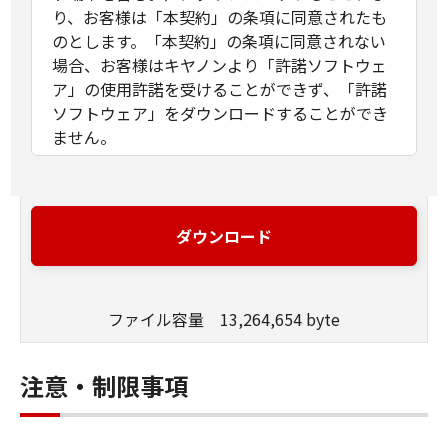
り、お客様は「本契約」の条項に同意されたも
のとします。「本契約」の条項に同意されない
場合、お客様はキヤノンより「許諾ソフトウェ
ア」の使用許諾を受けることができず、「許諾
ソフトウェア」をダウンロードすることができ
ません。
許諾
(1)お客様は、「許諾ソフトウェア」を、お
客様の所有するキヤノンのデジタルカメラ
ダウンロード
製品に、お客様の所有するコンピュータ
（スマートフォン、タブレット端末を含
む。）を経由してインストールし、かかる
デジタルカメラ製品において使用すること
ファイル容量 13,264,654 byte
ができます。
(2) 「本契約」に明示的に定める場合を除
注意・制限事項
き、キヤノンおよびキヤノンのライセンサ
ーのいかなる知的財産権も、明示たると黙