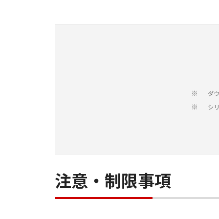
ダ
※
シ
※
注意・制限事項