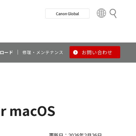
検
Canon Global
索
C
o
u
n
t
r
お問い合わせ
ロード
修理・メンテナンス
y
&
R
e
g
i
o
for macOS
n
更新日：2026年2月26日