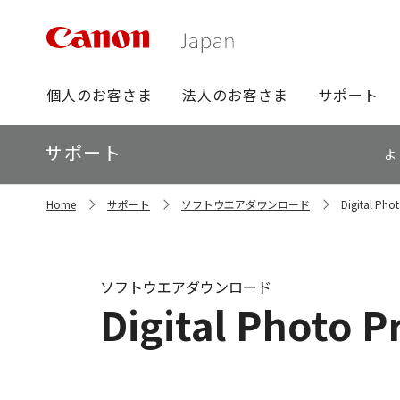
グ
個人のお客さま
法人のお客さま
サポート
ロ
ー
ロ
サポート
バ
よ
ー
ル
カ
ナ
サ
ル
Home
サポート
ソフトウエアダウンロード
Digital Pho
イ
ビ
ナ
ト
ビ
内
の
現
ソフトウエアダウンロード
在
Digital Photo P
位
置