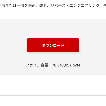
全部または一部を修正、改変、リバース・エンジニアリング、
ングジャパン株式会社およびキヤノンのライセンサーは、本ソ
は有用であること、または本ソフトウェアに瑕疵がないこと、
ングジャパン株式会社およびキヤノンのライセンサーは、本ソ
ダウンロード
損失、損害等について、いかなる場合においても一切の責任を
該当国の政府より必要な許可等を得ることなしに、本ソフトウ
ファイル容量 76,543,097 byte