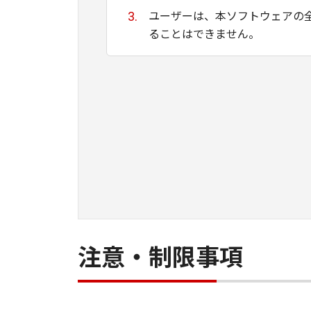
ユーザーは、本ソフトウェアの
ることはできません。
キヤノン、キヤノンマーケティ
ために適当であること、もしく
る保証もいたしません。
キヤノン、キヤノンマーケティ
て生ずる直接的または間接的な
ユーザーは、日本国政府または
間接に輸出してはなりません。
注意・制限事項