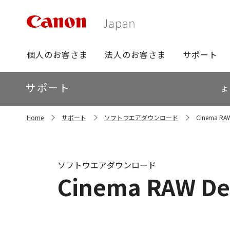
グ
個人のお客さま
法人のお客さま
サポート
ロ
ー
ロ
サポート
バ
よ
ー
ル
カ
ナ
サ
ル
Home
サポート
ソフトウエアダウンロード
Cinema RAW
イ
ビ
ナ
ト
ビ
内
の
現
ソフトウエアダウンロード
在
Cinema RAW De
位
置