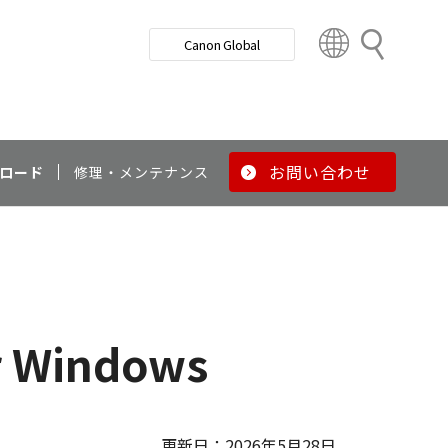
検
Canon Global
索
C
o
u
n
t
r
お問い合わせ
ロード
修理・メンテナンス
y
&
R
e
g
i
o
r Windows
n
更新日：2026年5月28日