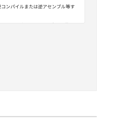
逆コンパイルまたは逆アセンブル等す
フトウェアがユーザーの特定の目的の
その他本ソフトウェアに関していかな
フトウェアの使用に付随または関連し
負いません。
ェアの全部または一部を、直接または