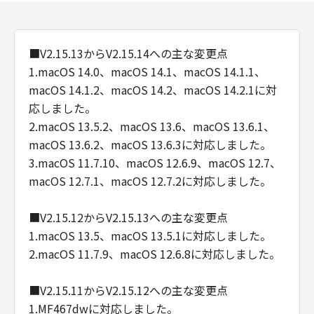
した場合に、お客様の使用環境に適合した情
報・データのお客様への提供のために、「ソフ
トウェア」が、お客様の使用する「プリンタ
■V2.15.13からV2.15.14への主な変更点
ー」の名称およびシリアル番号、「許諾ソフト
1.macOS 14.0、macOS 14.1、macOS 14.1.1、
ウェア」の種類、言語の設定情報、インクまた
macOS 14.1.2、macOS 14.2、macOS 14.2.1に対
はトナーの情報、「プリンター」の状態に関す
応しました。
る情報、地域情報、並びにOS・ブラウザーの種
2.macOS 13.5.2、macOS 13.6、macOS 13.6.1、
類等の情報を送信する場合があること（但し、
macOS 13.6.2、macOS 13.6.3に対応しました。
送信されるこれらの情報にお客様の個人情報は
3.macOS 11.7.10、macOS 12.6.9、macOS 12.7、
含まれません。）、および、(2)キヤノン、キヤ
macOS 12.7.1、macOS 12.7.2に対応しました。
ノンの子会社、それらの販売代理店および販売
店が、お客様から送信されたこれらの情報を今
後の製品開発や品質・サービスの向上のために
■V2.15.12からV2.15.13への主な変更点
分析し、利用する場合があることを了解し、こ
1.macOS 13.5、macOS 13.5.1に対応しました。
れらに同意するものとします。
2.macOS 11.7.9、macOS 12.6.8に対応しました。
４．保証の否認および免責
(1)
■V2.15.11からV2.15.12への主な変更点
「許諾ソフトウェア」は、『現状のまま（AS-
1.MF467dwに対応しました。