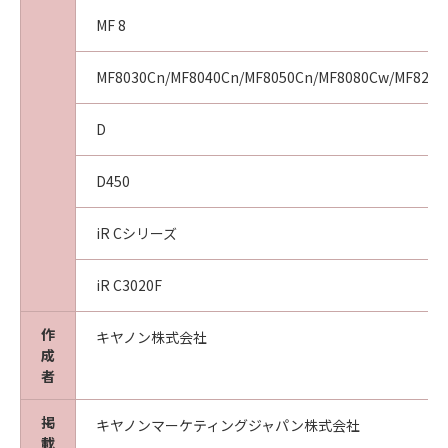
きません。また、第三者にこのような行為をさ
MF 8
せてはなりません。
(5)
お客様は、「許諾ソフトウェア」を、各種法令
MF8030Cn/MF8040Cn/MF8050Cn/MF8080Cw/MF8230
等に違反する行為または公序良俗に反する行為
のために利用することはできません。また、第
D
三者にこのような行為をさせてはなりません。
(6)
D450
お客様は、「コンテンツデータ」を、アダルト
コンテンツ、暴力団関係等と関連する目的で利
iR Cシリーズ
用することはできません。また、第三者にこの
ような行為をさせてはなりません。
iR C3020F
(7)
お客様は、「コンテンツデータ」に関するキヤ
作
キヤノン株式会社
ノンまたはキヤノンのライセンサーの著作権、
成
肖像権、商標権その他の権利を侵害する方法で
者
「コンテンツデータ」を利用することはできま
せん。また、第三者にこのような行為をさせて
掲
キヤノンマーケティングジャパン株式会社
はなりません。
載