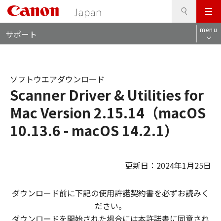
検
このページの本文へ
メ
索
ロ
ニ
menu
サポート
ー
ュ
カ
ー
ル
ナ
ソフトウエアダウンロード
ビ
Scanner Driver & Utilities for
Mac Version 2.15.14（macOS
10.13.6 - macOS 14.2.1）
更新日：2024年1月25日
ダウンロード前に下記の使用許諾契約書を必ずお読みく
ださい。
ダウンロードを開始された場合には本許諾書に同意され