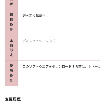
(8)
者
お客様は、「コンテンツデータ」の全部または
一部を自らまたは第三者のために商標、商号、
転
許可無く転載不可
載
サービスマークその他の商品表示に利用し、登
条
記し、または登録することはできません。ま
件
た、第三者にこのような行為をさせてはなりま
せん。
圧
ディスクイメージ形式
(9)
縮
お客様は、「コンテンツデータ」を、キヤノ
形
ン、キヤノンの子会社、もしくはキヤノンのラ
式
イセンサーのイメージを損なう行為のために利
用すること、またはその他キヤノンが不適切と
使
このソフトウエアをダウンロードする前に、本ページ冒
判断する目的で利用することはできません。ま
用
条
た、第三者にこのような行為をさせてはなりま
件
せん。
３．情報送信および利用の承諾
お客様は、(1)お客様が「ソフトウェア」を使用
してインターネットを通じてキヤノンまたはキ
変更履歴
ヤノンが指定した第三者のサーバーにアクセス