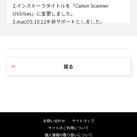
IS）』の状態で使用許諾されます。キヤノン、
2.インストーラタイトルを「Canon Scanner
キヤノンの子会社、それらの販売代理店および
Utilities」に変更しました。
販売店、並びにキヤノンのライセンサーは、
3.macOS 10.12を非サポートとしました。
「許諾ソフトウェア」に関して、商品性および
4.macOS 13.3、macOS 13.3.1、macOS 13.4、
特定の目的への適合性または「許諾ソフトウェ
macOS 13.4.1に対応しました。
ア」に欠陥がないことを含め、いかなる保証も
5.macOS 11.7.5、macOS 11.7.6、macOS 11.7.7、
しません。
(2)
macOS 11.7.8、macOS 12.6.4、macOS 12.6.5、
キヤノン、キヤノンの子会社、それらの販売代
macOS 12.6.6、macOS 12.6.7に対応しました。
戻る
理店および販売店、並びにキヤノンのライセン
サーは、お客様が「許諾ソフトウェア」を使用
■V2.15.10からV2.15.11への主な変更点
した結果として生ずるあらゆる行為について、
1.MF269dw II/ 266dn II/ 265dw II、MF273dw/
一切の責任を明確に否認します。お客様は、ご
272dwに対応しました。
自身の裁量とリスクで「許諾ソフトウェア」を
2.macOS 13.0、macOS 13.0.1、macOS 13.1、
使用し、「許諾ソフトウェア」を使用すること
macOS 13.2、macOS 13.2.1に対応しました。
から生じた、機器の損傷またはデータ損失につ
3.macOS 11.7.1、macOS 11.7.2、macOS 11.7.3、
いては、お客様のみが全責任を負います。
お問い合わせ
サイトマップ
macOS 11.7.4、macOS 12.6.1、macOS 12.6.2、
(3)
サイトのご利用について
macOS 12.6.3に対応しました。
キヤノン、キヤノンの子会社、それらの販売代
個人情報の取り扱いについて