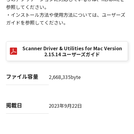
ターにおいて表示すること、アクセスするこ
参照してください。
と、読み出すこと、もしくは実行することのい
・インストール方法や使用方法については、ユーザーズ
ずれも含むものとします。）することができま
ガイドを参照してください。
す。
(1)- 2.
お客様は、 「更新データ」を、お客様のコンピ
ューターおよび「プリンター」において使用
Scanner Driver & Utilities for Mac Version
（「使用」とは、「更新データ」をコンピュー
2.15.14 ユーザーズガイド
ターまたは「プリンター」の固定記憶装置上に
インストールすること、並びにコンピューター
または「プリンター」において表示すること、
ファイル容量
2,668,335byte
アクセスすること、読み出すこと、もしくは実
行することのいずれも含むものとします。）す
ることができます。
(1)- 3.
掲載日
2023年9月22日
お客様は、「コンテンツデータ」を、お客様の
コンピューターにおいて使用（「使用」とは、
「コンテンツデータ」をコンピューターの固定
記憶装置上に保存すること、またはコンピュー