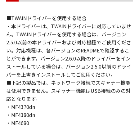
ウェア」をインストールし、または「許諾ソフ
トウェア」を使用することにより、本契約の条
■TWAINドライバーを使用する場合
項に同意されたものとします。本契約の条項に
・本ドライバーは、TWAINドライバーに対応していませ
同意されない場合は、「許諾ソフトウェア」を
使用することはできません。
ん。TWAINドライバーを使用する場合は、バージョン
なお、「許諾ソフトウェア」には、本契約の各
2.5.0以前の本ドライバーおよび対応機種でご使用くださ
条項が適用されない第三者のライブラリ、ソフ
い。対応機種は、各バージョンのREADMEで確認するこ
トウェア、モジュール等（以下「第三者ソフト
とができます。バージョン2.6.0以降のドライバーをイン
ウェア」といいます。）が含まれる場合があり
ストールしている場合は、バージョン2.5.0以前のドライ
ます。かかる「第三者ソフトウェア」の使用条
バーを上書きインストールしてご使用ください。
件は、本契約の末尾、「許諾ソフトウェア」に
■下記の製品では、ネットワーク接続でスキャナー機能
関連するマニュアル等の資料、または「許諾ソ
は使用できません。スキャナー機能はUSB接続のみの対
フトウェア」内に記載されていますのでご確認
応となります。
ください。
・MF4370dn
１．権利の留保
・MF4380dn
(1)
・MF4680
「許諾ソフトウェア」に関する著作権を含む一
切の権利は、キヤノンまたはキヤノンのライセ
ンサーに帰属します。