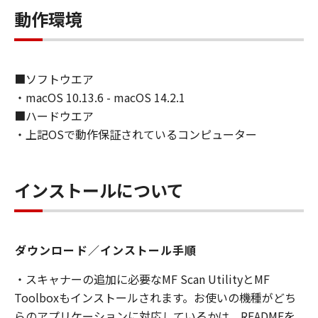
動作環境
(2)
本契約に明示的に定める場合を除き、キヤノン
およびキヤノンのライセンサーのいかなる知的
財産権も、明示たると黙示たるとを問わず、お
■ソフトウエア
客様に譲渡または許諾されるものではありませ
・macOS 10.13.6 - macOS 14.2.1
ん。
■ハードウエア
(3)
・上記OSで動作保証されているコンピューター
お客様は、「印刷物」（以下に定義します。）
その他「許諾ソフトウェア」の複製物を含む
「許諾ソフトウェア」に含まれるキヤノンまた
はキヤノンのライセンサーの著作権表示を変
インストールについて
更、除去または削除してはなりません。
２．使用許諾
(1)- 1.
ダウンロード／インストール手順
お客様は、「ソフトウェア」を、お客様のコン
ピューターにおいて使用（「使用」とは、「ソ
・スキャナーの追加に必要なMF Scan UtilityとMF
フトウェア」をコンピューターの固定記憶装置
Toolboxもインストールされます。お使いの機種がどち
上にインストールすること、またはコンピュー
らのアプリケーションに対応しているかは、READMEを