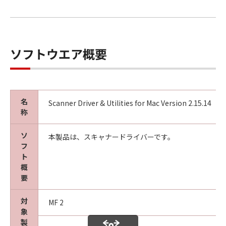
ターにおいて表示することをいいます。）し、
複製することができます。お客様は、「コンテ
ンツデータ」を頒布、再許諾、レンタル、販売
または譲渡することはできません。お客様は、
ソフトウエア概要
「コンテンツデータ」を媒体に印刷し、印刷さ
れたそれらのもの（以下、「印刷物」といいま
す。）を、お客様自身による非商業的目的のた
めに使用し、使用させ、複製し、複製させ、頒
名
布することができます。お客様は、「印刷物」
Scanner Driver & Utilities for Mac Version 2.15.14（
称
を商業的目的のために使用し、使用させ、複製
し、複製させ、頒布することはできません。キ
ソ
本製品は、スキャナードライバーです。
ヤノンは、お客様による「印刷物」の使用およ
フ
び利用につき一切の責任を負わず、また、本項
ト
に基づくお客様による「印刷物」の使用および
概
利用もしくはこれらに関連して生じるお客様と
要
第三者との間の紛争または訴訟につき一切責任
を負わないものとします。
対
MF 2
象
(2)
製
お客様は、バックアップの目的で「許諾ソフト