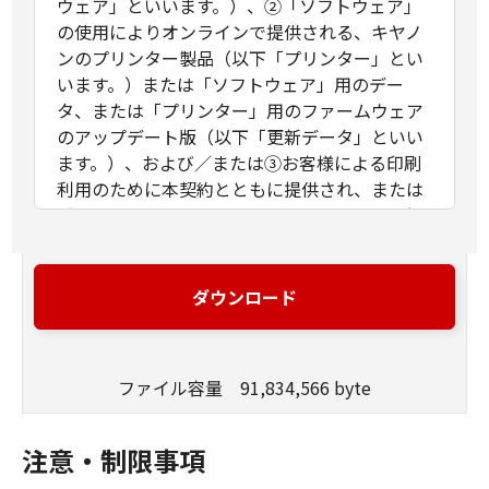
ウェア」といいます。）、②「ソフトウェア」
の使用によりオンラインで提供される、キヤノ
ンのプリンター製品（以下「プリンター」とい
います。）または「ソフトウェア」用のデー
タ、または「プリンター」用のファームウェア
のアップデート版（以下「更新データ」といい
ます。）、および／または③お客様による印刷
利用のために本契約とともに提供され、または
「ソフトウェア」の使用によりオンラインで提
供される「ソフトウェア」以外の文字テキス
ト、画像、図形その他デジタルデータ形式の視
覚表現物およびそれらのアップデート版（以
ダウンロード
下、併せて「コンテンツデータ」といいま
す。）に関し締結される法的な契約です。「ソ
フトウェア」、「更新データ」および「コンテ
ファイル容量 91,834,566 byte
ンツデータ」は、それぞれまたは併せて「許諾
ソフトウェア」といいます。
お客様は、本契約とともに提供される同意を示
注意・制限事項
すボタンをクリックし、もしくは「許諾ソフト