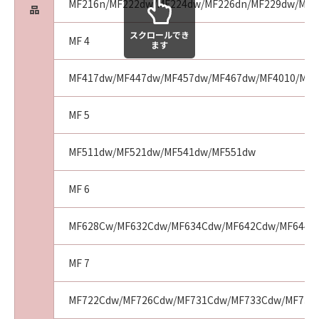
MF216n/MF222dw/MF224dw/MF226dn/MF229dw/MF2
品
ウェア」を合理的な範囲において複製すること
ができます。但し、お客様は、かかるバックア
スクロールでき
MF 4
ます
ップコピーに「許諾ソフトウェア」に含まれて
いるすべての著作権表示を含めた形で複製を行
MF417dw/MF447dw/MF457dw/MF467dw/MF4010/MF43
うものとします。
(3)
MF 5
本契約に明示的に定める場合を除き、お客様
は、「許諾ソフトウェア」の全部または一部を
修正、改変、リバース・エンジニアリング、逆
MF511dw/MF521dw/MF541dw/MF551dw
コンパイル、逆アセンブルまたは他のプログラ
ミング言語へ変換することはできません。ま
MF 6
た、第三者にこのような行為をさせてはなりま
せん。
MF628Cw/MF632Cdw/MF634Cdw/MF642Cdw/MF644C
(4)
本契約に明示的に定める場合を除き、お客様
MF 7
は、「許諾ソフトウェア」を再使用許諾、譲
渡、販売、頒布、賃貸、リースもしくは貸与す
MF722Cdw/MF726Cdw/MF731Cdw/MF733Cdw/MF735
ること、または複製もしくは翻訳することはで