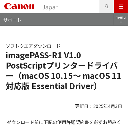
検
このページの本文へ
メ
索
ロ
ニ
menu
サポート
ー
ュ
カ
ー
ル
ナ
ソフトウエアダウンロード
ビ
imagePASS-R1 V1.0
PostScriptプリンタードライバ
ー（macOS 10.15～ macOS 11
対応版 Essential Driver）
更新日：2025年4月3日
ダウンロード前に下記の使用許諾契約書を必ずお読みく