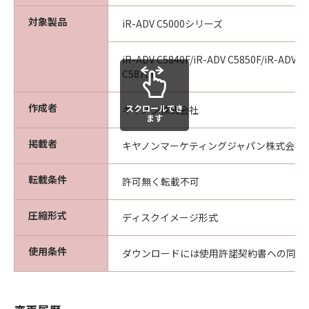
対象製品
iR-ADV C5000シリーズ
iR-ADV C5840F/iR-ADV C5850F/iR-ADV C
C5870F
作成者
スクロールでき
キヤノン株式会社
ます
掲載者
キヤノンマーケティングジャパン株式会社
転載条件
許可無く転載不可
圧縮形式
ディスクイメージ形式
使用条件
ダウンロードには使用許諾契約書への同意