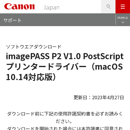
検
このページの本文へ
メ
索
ロ
ニ
menu
サポート
ー
ュ
カ
ー
ル
ナ
ソフトウエアダウンロード
ビ
imagePASS P2 V1.0 PostScript
プリンタードライバー（macOS
10.14対応版）
更新日：2023年4月27日
ダウンロード前に下記の使用許諾契約書を必ずお読みく
ださい。
ダウンロードを開始された場合には本許諾書に同意され