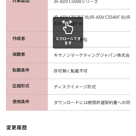
対象製品
iR-ADV C5000シリーズ
iR-ADV C5535F III/iR-ADV C5540F III/iR-A
ADV C5560F III
作成者
スクロールでき
キヤノン株式会社
ます
掲載者
キヤノンマーケティングジャパン株式会社
転載条件
許可無く転載不可
圧縮形式
ディスクイメージ形式
使用条件
ダウンロードには使用許諾契約書への同意
変更履歴