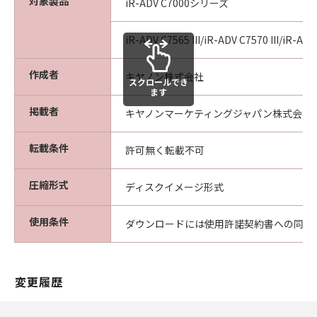
対象製品
iR-ADV C7000シリーズ
iR-ADV C7565 III/iR-ADV C7570 III/iR-ADV 
作成者
キヤノン株式会社
スクロールでき
ます
掲載者
キヤノンマーケティングジャパン株式会社
転載条件
許可無く転載不可
圧縮形式
ディスクイメージ形式
使用条件
ダウンロードには使用許諾契約書への同意
変更履歴