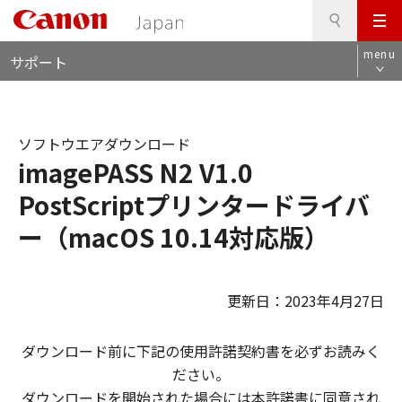
検
このページの本文へ
メ
索
ロ
ニ
menu
サポート
ー
ュ
カ
ー
ル
ナ
ソフトウエアダウンロード
ビ
imagePASS N2 V1.0
PostScriptプリンタードライバ
ー（macOS 10.14対応版）
更新日：2023年4月27日
ダウンロード前に下記の使用許諾契約書を必ずお読みく
ださい。
ダウンロードを開始された場合には本許諾書に同意され