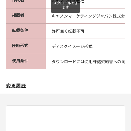
キヤノン株式会社
スクロールでき
ます
掲載者
キヤノンマーケティングジャパン株式会社
転載条件
許可無く転載不可
圧縮形式
ディスクイメージ形式
使用条件
ダウンロードには使用許諾契約書への同意
変更履歴