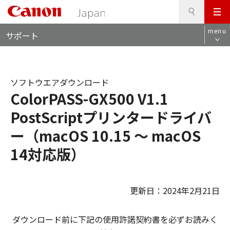
検
このページの本文へ
メ
索
ロ
ニ
menu
サポート
ー
ュ
カ
ー
ル
ナ
ソフトウエアダウンロード
ビ
ColorPASS-GX500 V1.1
PostScriptプリンタードライバ
ー（macOS 10.15 ～ macOS
14対応版）
更新日：2024年2月21日
ダウンロード前に下記の使用許諾契約書を必ずお読みく