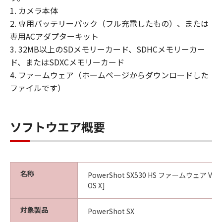
(1) 「許諾ソフトウェア」は、『現状有
1. カメラ本体
姿』の状態で使用許諾されます。キヤノ
2. 専用バッテリーパック（フル充電したもの）、または
ン、キヤノンの子会社、キヤノンの関連会
専用ACアダプターキット
社、それらの販売代理店または販売店、な
3. 32MB以上のSDメモリーカード、SDHCメモリーカー
らびにキヤノンのライセンサーは、｢許諾
ド、またはSDXCメモリーカード
ソフトウェア」に関して、商品性および特
4. ファームウェア（ホームページからダウンロードした
定の目的への適合性の保証または「許諾ソ
ファイルです）
フトウェア」に欠陥がないことを含め、い
かなる保証も、明示たると黙示たるとを問
わず一切しないものとします。
ソフトウエア概要
(2) キヤノン、キヤノンの子会社、キヤノン
の関連会社、それらの販売代理店または販
売店、ならびにキヤノンのライセンサー
名称
は、「許諾ソフトウェア」の使用または使
PowerShot SX530 HS ファームウェア Version
OS X]
用不能から生ずるいかなる損害（逸失利益
およびその他の派生的または付随的な損害
対象製品
PowerShot SX
を含むがこれらに限定されない全ての損害