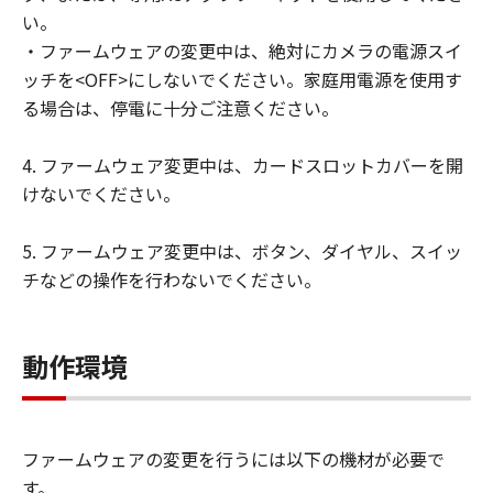
い。
サポートおよびアップグレード
・ファームウェアの変更中は、絶対にカメラの電源スイ
キヤノン、キヤノンの子会社、キヤノンの
ッチを<OFF>にしないでください。家庭用電源を使用す
関連会社、それらの販売代理店および販売
る場合は、停電に十分ご注意ください。
店、ならびにキヤノンのライセンサーは、
「許諾ソフトウェア」のメンテナンスおよ
4. ファームウェア変更中は、カードスロットカバーを開
びお客様による「許諾ソフトウェア」の使
けないでください。
用を支援することに、並びに「許諾ソフト
ウェア」に対するアップデート、バグの修
5. ファームウェア変更中は、ボタン、ダイヤル、スイッ
正またはサポートの提供ついて、いかなる
チなどの操作を行わないでください。
責任も負うものではありません。
輸出
お客様は、日本国政府または該当国の政府
動作環境
より必要な認可等を得ることなしに、「許
諾ソフトウェア」の全部または一部を、直
接または間接に輸出してはなりません。
ファームウェアの変更を行うには以下の機材が必要で
保証の否認・免責
す。