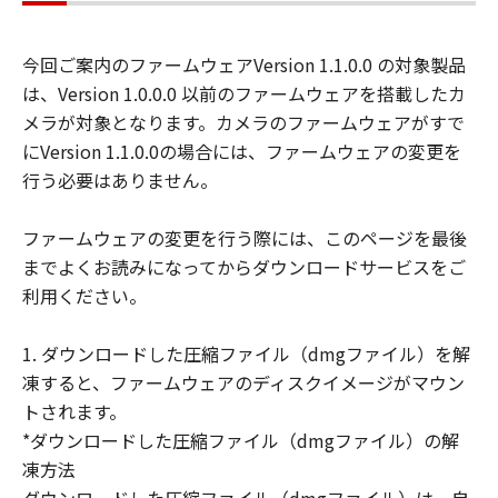
示たるとを問わず、「本契約」によってお
客様に譲渡あるいは許諾されるものではあ
今回ご案内のファームウェアVersion 1.1.0.0 の対象製品
りません。
は、Version 1.0.0.0 以前のファームウェアを搭載したカ
(3) 「許諾ソフトウェア」には、オープン
メラが対象となります。カメラのファームウェアがすで
ソースソフトウェアが含まれております。
にVersion 1.1.0.0の場合には、ファームウェアの変更を
かかるオープンソースソフトウェアに対し
行う必要はありません。
ては、「本契約」のいかなる規定にもかか
わらず、キヤノンのデジタルカメラ製品の
ファームウェアの変更を行う際には、このページを最後
オンラインマニュアルまたは機種仕様が記
までよくお読みになってからダウンロードサービスをご
載されたウェブページに記載されたオープ
利用ください。
ンソースソフトウェアの使用条件がそれぞ
れ適用されます。
1. ダウンロードした圧縮ファイル（dmgファイル）を解
制限
凍すると、ファームウェアのディスクイメージがマウン
(1) 「本契約」に明示的に定める場合を除
トされます。
き、お客様は、「許諾ソフトウェア」を複
*ダウンロードした圧縮ファイル（dmgファイル）の解
製、または第三者に再使用許諾、譲渡、販
凍方法
売、頒布、賃貸、リースもしくは貸与する