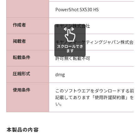
をいいます。）について、適用法で認めら
PowerShot SX530 HS
れる限り、一切の責任を負わないものとし
ます。
作成者
キヤノン株式会社
たとえ、キヤノン、キヤノンの子会社、キ
ヤノンの関連会社、それらの販売代理店ま
掲載者
キヤノンマーケティングジャパン株式会社
たは販売店、ならびにキヤノンのライセン
スクロールでき
サーがかかる損害の可能性について知らさ
ます
転載条件
許可無く転載不可
れていた場合でも同様です。
(3) キヤノン、キヤノンの子会社、キヤノン
圧縮形式
dmg
の関連会社、それらの販売代理店または販
売店、ならびにキヤノンのライセンサー
使用条件
このソフトウエアをダウンロードする前に
は、「許諾ソフトウェア」、または「許諾
記載してあります「使用許諾契約書」を必
ソフトウェア」の使用に起因または関連し
い。
てお客様と第三者との間に生じたいかなる
紛争についても、一切責任を負わないもの
とします。
本製品の内容
契約期間