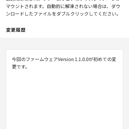
は、「本契約」中で定義される「許諾ソフ
マウントされます。自動的に解凍されない場合は、ダウ
トウェア」を意味し、指し示すものとしま
ンロードしたファイルをダブルクリックしてください。
す。
変更履歴
分離可能性
「本契約」のいずれかの条項またはその一
部が法律により無効であると決定された場
合でも、その他の条項は完全に有効に存続
今回のファームウェアVersion 1.1.0.0が初めての変
するものとします。
更です。
以 上
キヤノン株式会社