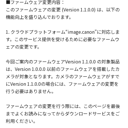
■ファームウェア変更内容：
(1) 「本契約」は、お客様が「許諾ソフト
このファームウェアの変更 (Version 1.1.0.0) は、以下の
ウェア」をお客様の所有するコンピュータ
機能向上を盛り込んでおります。
（スマートフォン、タブレット端末を含
む。）にダウンロードした時点で発効し、
1. クラウドプラットフォーム“image.canon”に対応しま
下記 (2)により終了されるまで有効に存続
す。このサービス提供を受けるために必要なファームウ
します。
ェアの変更です。
(2) お客様が「本契約」のいずれかの条項
に違反した場合、「本契約」は直ちに終了
今回ご案内のファームウェアVersion 1.1.0.0 の対象製品
します。
は、Version 1.0.0.0 以前のファームウェアを搭載したカ
(3) お客様は、上記(2) によって「本契約」
メラが対象となります。カメラのファームウェアがすで
が終了した場合、「許諾ソフトウェア」の
にVersion 1.1.0.0の場合には、ファームウェアの変更を
取り扱いについてキヤノンの指示に従うも
行う必要はありません。
のとします。
(4) 第1条(2)および(3)、第2条から第7条ま
ファームウェアの変更を行う際には、このページを最後
で並びに第10条の規定は、「本契約」の終
までよくお読みになってからダウンロードサービスをご
了後も効力を有するものとします。
利用ください。
U.S. GOVERNMENT RESTRICTED RIGHTS