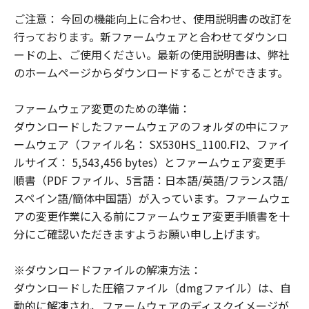
NOTICE
ご注意： 今回の機能向上に合わせ、使用説明書の改訂を
"The Software is a ""commercial item,""
行っております。新ファームウェアと合わせてダウンロ
as that term is defined at 48 C.F.R. 2.101
ードの上、ご使用ください。最新の使用説明書は、弊社
(Oct 1995), consisting of ""commercial
のホームページからダウンロードすることができます。
computer software"" and ""commercial
computer software documentation,"" as
ファームウェア変更のための準備：
such terms are used in 48 C.F.R. 12.212
ダウンロードしたファームウェアのフォルダの中にファ
(Sept 1995).
ームウェア（ファイル名： SX530HS_1100.FI2、ファイ
Consistent with 48 C.F.R. 12.212 and 48
ルサイズ： 5,543,456 bytes）とファームウェア変更手
C.F.R. 227.7202-1 through 227.7202-4
順書（PDF ファイル、5言語：日本語/英語/フランス語/
(June 1995), all U.S. Government End
スペイン語/簡体中国語）が入っています。ファームウェ
Users shall acquire the Software with
アの変更作業に入る前にファームウェア変更手順書を十
only those rights set forth herein.
分にご確認いただきますようお願い申し上げます。
Manufacturer is Canon Inc./30-2,
Shimomaruko 3-chome, Ohta-ku, Tokyo
※ダウンロードファイルの解凍方法：
146-8501, Japan.
ダウンロードした圧縮ファイル（dmgファイル）は、自
本条項中で使用される"the Software"と
動的に解凍され、ファームウェアのディスクイメージが