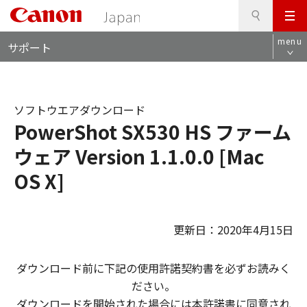
検
このページの本文へ
メ
索
ロ
ニ
menu
サポート
ー
ュ
カ
ー
ル
ナ
ソフトウエアダウンロード
ビ
PowerShot SX530 HS ファーム
ウェア Version 1.1.0.0 [Mac
OS X]
更新日：2020年4月15日
ダウンロード前に下記の使用許諾契約書を必ずお読みく
ださい。
ダウンロードを開始された場合には本許諾書に同意され