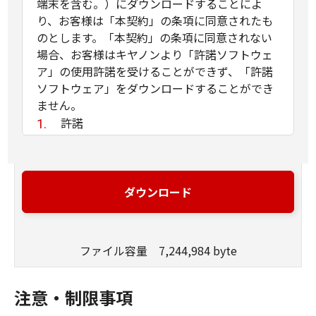
端末を含む。）にダウンロードすることによ
り、お客様は「本契約」の条項に同意されたも
のとします。「本契約」の条項に同意されない
場合、お客様はキヤノンより「許諾ソフトウェ
ア」の使用許諾を受けることができず、「許諾
ソフトウェア」をダウンロードすることができ
ません。
許諾
(1) お客様は、「許諾ソフトウェア」を、
お客様の所有するキヤノンのデジタルカメ
ラ製品に、お客様の所有するコンピュータ
ダウンロード
（スマートフォン、タブレット端末を含
む。）を経由してインストールし、かかる
デジタルカメラ製品において使用すること
ファイル容量 7,244,984 byte
ができます。
(2) 「本契約」に明示的に定める場合を除
き、キヤノンおよびキヤノンのライセンサ
注意・制限事項
ーのいかなる知的財産権も、明示たると黙