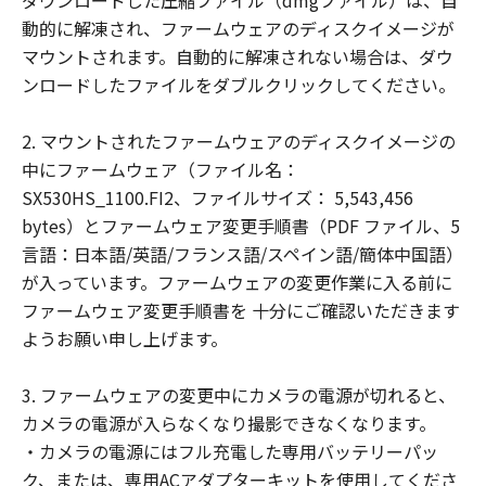
ダウンロードした圧縮ファイル（dmgファイル）は、自
ことはできません。
動的に解凍され、ファームウェアのディスクイメージが
(2) お客様は、「許諾ソフトウェア」の全
マウントされます。自動的に解凍されない場合は、ダウ
部または一部を修正、改変、翻訳、翻案、
ンロードしたファイルをダブルクリックしてください。
逆コンパイル、逆アセンブル、その他リバ
ースエンジニアリング等することはできま
2. マウントされたファームウェアのディスクイメージの
せん。また第三者にこのような行為をさせ
中にファームウェア（ファイル名：
てはなりません。
SX530HS_1100.FI2、ファイルサイズ： 5,543,456
bytes）とファームウェア変更手順書（PDF ファイル、5
帰属
言語：日本語/英語/フランス語/スペイン語/簡体中国語）
「許諾ソフトウェア」に係る知的財産権
が入っています。ファームウェアの変更作業に入る前に
は、その内容によりキヤノンまたはキヤノ
ファームウェア変更手順書を 十分にご確認いただきます
ンのライセンサーに帰属します。
ようお願い申し上げます。
著作権表示
お客様は、「許諾ソフトウェア」に含まれ
3. ファームウェアの変更中にカメラの電源が切れると、
るキヤノンまたはキヤノンのライセンサー
カメラの電源が入らなくなり撮影できなくなります。
の著作権表示を変更し、除去しまたは削除
・カメラの電源にはフル充電した専用バッテリーパッ
してはなりません。
ク、または、専用ACアダプターキットを使用してくださ