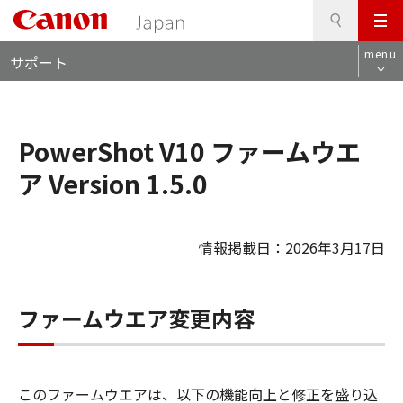
検
このページの本文へ
メ
索
ロ
ニ
menu
サポート
ー
ュ
カ
ー
ル
ナ
PowerShot V10 ファームウエ
ビ
ア Version 1.5.0
情報掲載日：2026年3月17日
ファームウエア変更内容
このファームウエアは、以下の機能向上と修正を盛り込