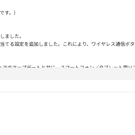
です。）
加しました。
割り当てる設定を追加しました。これにより、ワイヤレス通信ボ
ップデートと共に、スマートフォン／タブレット用ソフトウエアConne
があります。
詳細ガイドをご確認ください。
Utility for Mini PTZ Cam（※）」をPCにインストールし