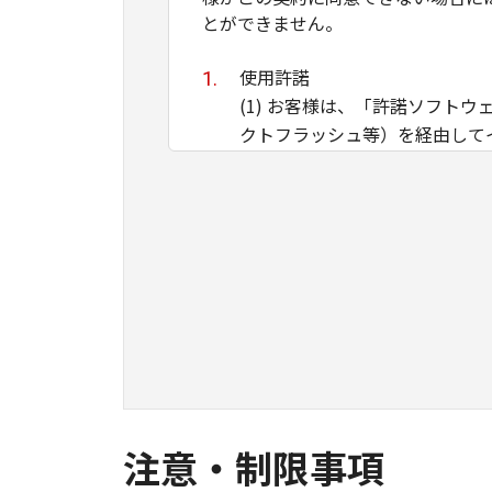
とができません。
使用許諾
(1) お客様は、「許諾ソフト
クトフラッシュ等）を経由して
(2) お客様は、本契約で明示
もしくは譲渡し、または、複製
トウェア」の全部または一部を
第三者にこのような行為をさせ
(3) お客様は、「許諾ソフト
(4) 本契約に明示的に定める
に付与または許諾するものでも
所有権
「許諾ソフトウェア」は、著作
はその他の手段により「許諾ソ
注意・制限事項
かかる権利を保持するものであ