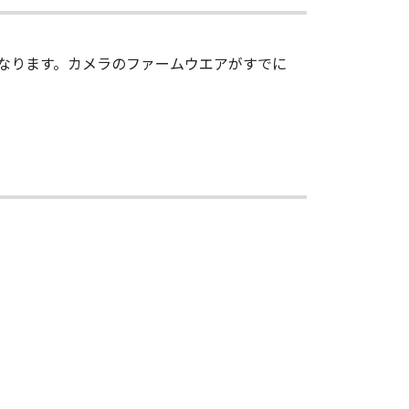
規や規則に違反して「許諾ソフトウェ
す。
が対象となります。カメラのファームウエアがすでに
メンテナンスおよびお客様による「許
また、「許諾ソフトウェア」のアッ
キヤノンの子会社、それらの販売代理店
ウェア」に関して、商品性および特
いものとします。
ソフトウェア」の取扱者および頒布者
の他の派生的または付随的な損害を
ン、キヤノンの子会社、それらの販売
ソフトウェア」の取扱者および頒布者