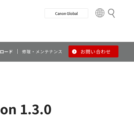
検
Canon Global
索
C
o
u
n
t
r
お問い合わせ
ロード
修理・メンテナンス
y
&
R
e
g
i
o
n 1.3.0
n