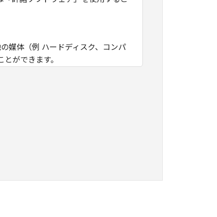
他の媒体（例 ハードディスク、コンパ
ことができます。
諾、販売、頒布、賃貸、リース、貸与
ません。お客様はまた、「許諾ソフ
ンジニアリング等してはならず、また
去してはなりません。
の知的財産権のいかなる権利もお客様
は、キヤノンが、本契約に基づきまた
るものではなく、また、キヤノンが