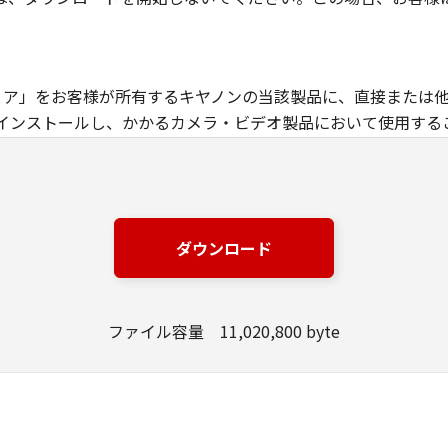
ウェア」をお客様が所有するキヤノンの当該製品に、直接または
インストールし、かかるカメラ・ビデオ製品において使用する
的に規定される場合を除き、「許諾ソフトウェア」を、再使用許
、翻訳、翻案もしくは他のプログラム言語に書き換えてはなり
修正、改変、逆アセンブル、逆コンパイルまたはリバース・エ
てはなりません。
ダウンロード
ウェア」に含まれるキヤノンの著作権表示を修正、除去または消
場合を除き、キヤノンは「許諾ソフトウェア」に関するキヤノン
ありません。
ファイル容量 11,020,800 byte
権により保護され、キヤノンにより所有されています。お客様
フトウェア」に係る所有権および知的財産権をお客様に譲渡す
ることを、ここに同意するものとします。