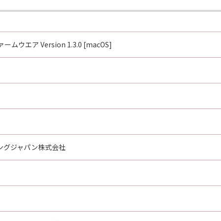
用に起因または関連してお客様と第三者との間に生じるいかな
ダウンロード開始』のボタンをクリックした時点で発効し、下記(2
ァームウエア Version 1.3.0 [macOS]
するキヤノンの当該製品にインストールされた「許諾ソフトウェ
かの条項に違反した場合、本契約は直ちに終了します。
による本契約の終了後直ちにすべての「許諾ソフトウェア」を消去す
なった場合でも、本契約のそれ以外の部分は効力を有するもの
ングジャパン株式会社
D RIGHTS NOTICE:
tem,' as that term is defined at 48 C.F.R. 2.101 (Oct 1995),
rcial computer software documentation,' as such terms are
R. 12.212 and 48 C.F.R. 227.7202-1 through 227.72024 (June 
h only those rights set forth herein. Manufacturer is Canon