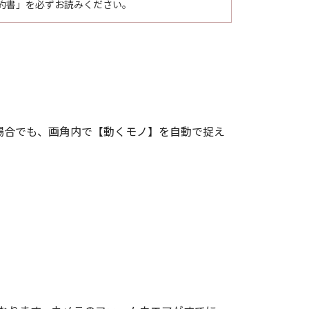
約書」を必ずお読みください。
とします。
、理解し、且つ本契約の条件に拘束
項についての、キヤノンとお客様の間
完全且つ唯一の表明であることに同
与えない限り、本契約の条項のいかな
場合でも、画角内で【動くモノ】を自動で捉え