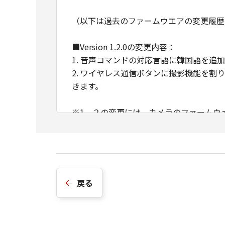
（以下は過去のファームウエアの変更履歴
■Version 1.2.0の変更内容：
1. 音声コマンドの対応言語に韓国語を追
2. ワイヤレス通信ボタンに撮影機能を
きます。
※1、２の変更には、カメラのファームウェアのア
をVer1.2.0以上にアップデートする必要
※1、２の設定方法については、WEBの
■Version 1.1.0の変更内容：
戻る
1. WEBカメラ機能に対応しました。
PC用ソフトウェア「Wireless Webcam 
PCのWebカメラとして使用できます。