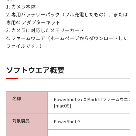
(1) 「許諾ソフトウェア」は、『現状有
1. カメラ本体
姿』の状態で使用許諾されます。キヤノ
2. 専用バッテリーパック（フル充電したもの）、または
ン、キヤノンの子会社、キヤノンの関連会
専用ACアダプターキット
社、それらの販売代理店または販売店、な
3. カメラに対応したメモリーカード
らびにキヤノンのライセンサーは、｢許諾
4. ファームウエア（ホームページからダウンロードした
ソフトウェア」に関して、商品性および特
ファイルです。）
定の目的への適合性の保証または「許諾ソ
フトウェア」に欠陥がないことを含め、い
かなる保証も、明示たると黙示たるとを問
ソフトウエア概要
わず一切しないものとします。
(2) キヤノン、キヤノンの子会社、キヤノン
の関連会社、それらの販売代理店または販
名称
売店、ならびにキヤノンのライセンサー
PowerShot G7 X Mark III ファームウエア Ver
[macOS]
は、「許諾ソフトウェア」の使用または使
用不能から生ずるいかなる損害（逸失利益
対象製品
PowerShot G
およびその他の派生的または付随的な損害
を含むがこれらに限定されない全ての損害