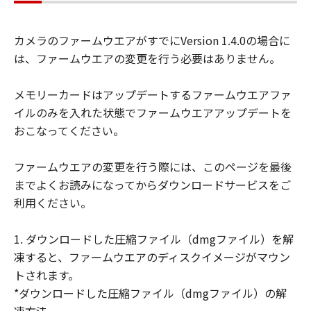
示たるとを問わず、「本契約」によってお
客様に譲渡あるいは許諾されるものではあ
カメラのファームウエアがすでにVersion 1.4.0の場合に
りません。
は、ファームウエアの変更を行う必要はありません。
(3) 「許諾ソフトウェア」には、オープン
ソースソフトウェアが含まれております。
メモリーカードはアップデートするファームウエアファ
かかるオープンソースソフトウェアに対し
イルのみを入れた状態でファームウエアアップデートを
ては、「本契約」のいかなる規定にもかか
おこなってください。
わらず、キヤノンのデジタルカメラ製品の
オンラインマニュアルまたは機種仕様が記
ファームウエアの変更を行う際には、このページを最後
載されたウェブページに記載されたオープ
までよくお読みになってからダウンロードサービスをご
ンソースソフトウェアの使用条件がそれぞ
利用ください。
れ適用されます。
制限
1. ダウンロードした圧縮ファイル（dmgファイル）を解
(1) 「本契約」に明示的に定める場合を除
凍すると、ファームウエアのディスクイメージがマウン
き、お客様は、「許諾ソフトウェア」を複
トされます。
製、または第三者に再使用許諾、譲渡、販
*ダウンロードした圧縮ファイル（dmgファイル）の解
売、頒布、賃貸、リースもしくは貸与する