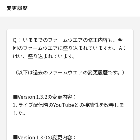
は、「本契約」中で定義される「許諾ソフ
変更履歴
トウェア」を意味し、指し示すものとしま
す。
分離可能性
Q： いままでのファームウエアの修正内容も、今
「本契約」のいずれかの条項またはその一
回のファームウエアに盛り込まれていますか。 A：
部が法律により無効であると決定された場
はい、盛り込まれています。
合でも、その他の条項は完全に有効に存続
するものとします。
（以下は過去のファームウエアの変更履歴です。）
以 上
キヤノン株式会社
■Version 1.3.2の変更内容：
1. ライブ配信時のYouTubeとの接続性を改善しま
した。
■Version 1.3.0の変更内容：