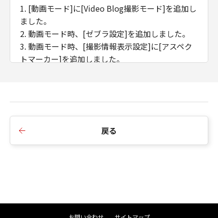
1. [動画モード]に[Video Blog撮影モード]を追加し
ました。
2. 動画モード時、[ゼブラ設定]を追加しました。
3. 動画モード時、[撮影情報表示設定]に[アスペク
トマーカー]を追加しました。
4. [撮影情報表示設定]に[動画記録中の強調表示]を
追加しました。
5. AFモードが[顔＋追尾優先AF]の時、水準器表示
に対応しました。
戻る
■Version 1.2.0の変更内容：
1. 動画撮影時にフレームレート:23.98pを新たに追
加致しました。
2. ライブ動画配信サービス利用目的でWi-Fi機能を
使用する場合でも、Bluetoothリモコン（BR-E1,
HG100-TBR）の使用が可能になります。
お問い合わせ
サイトマップ