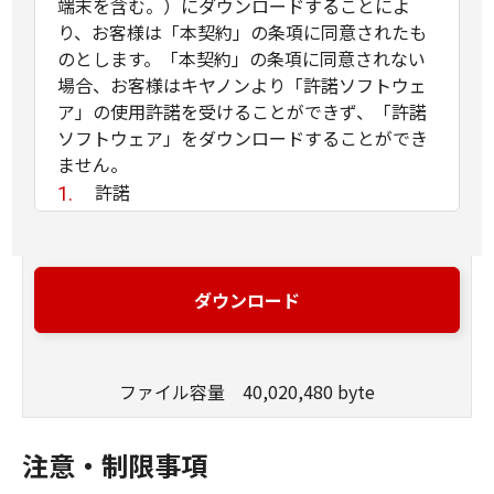
端末を含む。）にダウンロードすることによ
り、お客様は「本契約」の条項に同意されたも
のとします。「本契約」の条項に同意されない
場合、お客様はキヤノンより「許諾ソフトウェ
ア」の使用許諾を受けることができず、「許諾
ソフトウェア」をダウンロードすることができ
ません。
許諾
(1) お客様は、「許諾ソフトウェア」を、
お客様の所有するキヤノンのデジタルカメ
ラ製品に、お客様の所有するコンピュータ
ダウンロード
（スマートフォン、タブレット端末を含
む。）を経由してインストールし、かかる
デジタルカメラ製品において使用すること
ファイル容量 40,020,480 byte
ができます。
(2) 「本契約」に明示的に定める場合を除
き、キヤノンおよびキヤノンのライセンサ
注意・制限事項
ーのいかなる知的財産権も、明示たると黙