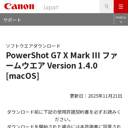
検
このページの本文へ
メ
索
ロ
ニ
menu
サポート
ー
ュ
カ
ー
ル
ナ
ソフトウエアダウンロード
ビ
PowerShot G7 X Mark III ファ
ームウエア Version 1.4.0
[macOS]
更新日：2025年11月21日
ダウンロード前に下記の使用許諾契約書を必ずお読みく
ださい。
ダウンロードを開始された場合には本許諾書に同意され