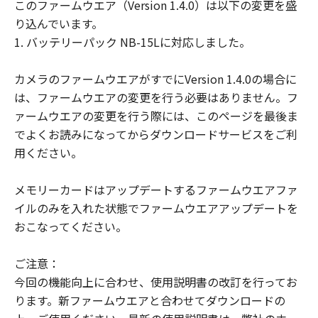
このファームウエア（Version 1.4.0）は以下の変更を盛
(1) 「本契約」は、お客様が「許諾ソフト
り込んでいます。
ウェア」をお客様の所有するコンピュータ
1. バッテリーパック NB-15Lに対応しました。
（スマートフォン、タブレット端末を含
む。）にダウンロードした時点で発効し、
カメラのファームウエアがすでにVersion 1.4.0の場合に
下記 (2)により終了されるまで有効に存続
は、ファームウエアの変更を行う必要はありません。フ
します。
ァームウエアの変更を行う際には、このページを最後ま
(2) お客様が「本契約」のいずれかの条項
でよくお読みになってからダウンロードサービスをご利
に違反した場合、「本契約」は直ちに終了
用ください。
します。
(3) お客様は、上記(2) によって「本契約」
メモリーカードはアップデートするファームウエアファ
が終了した場合、「許諾ソフトウェア」の
イルのみを入れた状態でファームウエアアップデートを
取り扱いについてキヤノンの指示に従うも
おこなってください。
のとします。
(4) 第1条(2)および(3)、第2条から第7条ま
ご注意：
で並びに第10条の規定は、「本契約」の終
今回の機能向上に合わせ、使用説明書の改訂を行ってお
了後も効力を有するものとします。
ります。新ファームウエアと合わせてダウンロードの
U.S. GOVERNMENT RESTRICTED RIGHTS