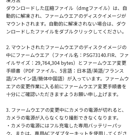
凍方法
ことはできません。
ダウンロードした圧縮ファイル（dmgファイル）は、自
(2) お客様は、「許諾ソフトウェア」の全
動的に解凍され、ファームウエアのディスクイメージが
部または一部を修正、改変、翻訳、翻案、
マウントされます。自動的に解凍されない場合は、ダウ
逆コンパイル、逆アセンブル、その他リバ
ンロードしたファイルをダブルクリックしてください。
ースエンジニアリング等することはできま
せん。また第三者にこのような行為をさせ
2. マウントされたファームウエアのディスクイメージの
てはなりません。
中にファームウエア（ファイル名：PSG73140.FIR、ファ
イルサイズ：29,764,304 bytes）とファームウエア変更
帰属
手順書（PDF ファイル、5言語：日本語/英語/フランス
「許諾ソフトウェア」に係る知的財産権
語/スペイン語/簡体中国語）が入っています。ファームウ
は、その内容によりキヤノンまたはキヤノ
エアの変更作業に入る前にファームウエア変更手順書を
ンのライセンサーに帰属します。
十分にご確認いただきますようお願い申し上げます。
著作権表示
お客様は、「許諾ソフトウェア」に含まれ
3. ファームウエアの変更中にカメラの電源が切れると、
るキヤノンまたはキヤノンのライセンサー
カメラの電源が入らなくなり撮影できなくなります。
の著作権表示を変更し、除去しまたは削除
・カメラの電源にはフル充電した専用バッテリーパッ
してはなりません。
ク、または、専用ACアダプターキットを使用してくださ