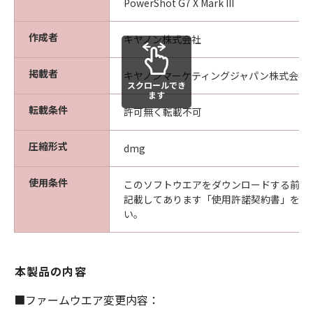
PowerShot G7 X Mark III
をいいます。）について、適用法で認めら
れる限り、一切の責任を負わないものとし
作成者
キヤノン株式会社
ます。
たとえ、キヤノン、キヤノンの子会社、キ
掲載者
キヤノンマーケティングジャパン株式会社
ヤノンの関連会社、それらの販売代理店ま
スクロールでき
たは販売店、ならびにキヤノンのライセン
ます
転載条件
許可無く転載不可
サーがかかる損害の可能性について知らさ
れていた場合でも同様です。
圧縮形式
dmg
(3) キヤノン、キヤノンの子会社、キヤノン
の関連会社、それらの販売代理店または販
使用条件
このソフトウエアをダウンロードする前に
売店、ならびにキヤノンのライセンサー
記載してあります「使用許諾契約書」を必
は、「許諾ソフトウェア」、または「許諾
い。
ソフトウェア」の使用に起因または関連し
てお客様と第三者との間に生じたいかなる
紛争についても、一切責任を負わないもの
本製品の内容
とします。
■ファームウエア変更内容：
契約期間