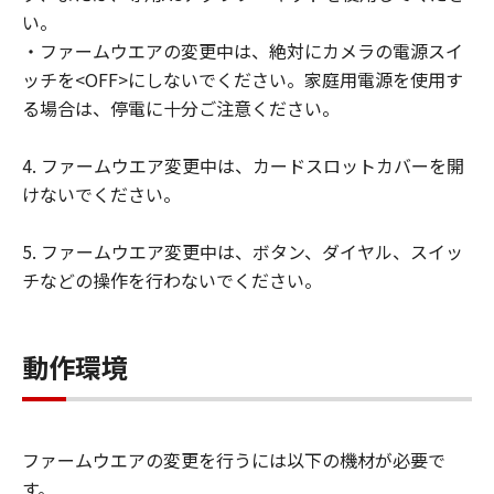
い。
サポートおよびアップグレード
・ファームウエアの変更中は、絶対にカメラの電源スイ
キヤノン、キヤノンの子会社、キヤノンの
ッチを<OFF>にしないでください。家庭用電源を使用す
関連会社、それらの販売代理店および販売
る場合は、停電に十分ご注意ください。
店、ならびにキヤノンのライセンサーは、
「許諾ソフトウェア」のメンテナンスおよ
4. ファームウエア変更中は、カードスロットカバーを開
びお客様による「許諾ソフトウェア」の使
けないでください。
用を支援することに、並びに「許諾ソフト
ウェア」に対するアップデート、バグの修
5. ファームウエア変更中は、ボタン、ダイヤル、スイッ
正またはサポートの提供ついて、いかなる
チなどの操作を行わないでください。
責任も負うものではありません。
輸出
お客様は、日本国政府または該当国の政府
動作環境
より必要な認可等を得ることなしに、「許
諾ソフトウェア」の全部または一部を、直
接または間接に輸出してはなりません。
ファームウエアの変更を行うには以下の機材が必要で
保証の否認・免責
す。