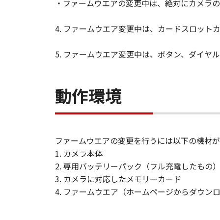
・ファームウエアの変更中は、絶対にカメラの
「許諾ソフトウェア」の使用ま
がこれらに限定されない全ての
4. ファームウエア変更中は、カードスロット
たとえ、キヤノン、キヤノンの
がかかる損害の可能性について
5. ファームウエア変更中は、ボタン、ダイヤ
(3) キヤノン、キヤノンの子
「許諾ソフトウェア」、または
ついても、一切責任を負わない
動作環境
契約期間
(1) 「本契約」は、お客様
にダウンロードした時点で発効し
ファームウエアの変更を行うには以下の機材が
(2) お客様が「本契約」のい
1. カメラ本体
(3) お客様は、上記(2) 
2. 専用バッテリーパック（フル充電したもの
とします。
3. カメラに対応したメモリーカード
(4) 第1条(2)および(3)
4. ファームウエア（ホームページからダウン
U.S. GOVERNMENT RESTRICTE
"The Software is a ""commercia