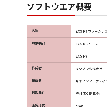
computer software"" and ""com
ソフトウエア概要
(Sept 1995).
Consistent with 48 C.F.R. 12.2
acquire the Software with only
ku, Tokyo 146-8501, Japan.
名称
EOS R8 ファームウエア 
本条項中で使用される"the S
分離可能性
対象製品
EOS Rシリーズ
「本契約」のいずれかの条項ま
るものとします。
EOS R8
作成者
以 上
キヤノン株式会社
キヤノン株式会社
掲載者
キヤノンマーケティ
転載条件
許可無く転載不可
圧縮形式
dmg