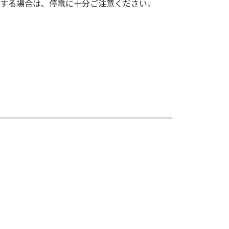
用する場合は、停電に十分ご注意ください。
の派生的または付随的な損害を含む
の責任を負わないものとします。
店、ならびにキヤノンのライセンサー
ならびにキヤノンのライセンサーは、
三者との間に生じたいかなる紛争に
トフォン、タブレット端末を含む。）
いについてキヤノンの指示に従うもの
も効力を有するものとします。
95), consisting of ""commercial