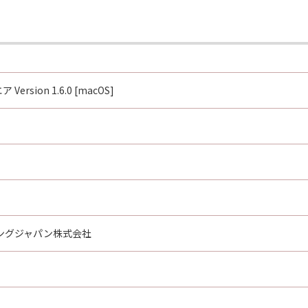
mercial computer software documentation,"" as such terms
12 and 48 C.F.R. 227.7202-1 through 227.7202-4 (June 1995), 
 those rights set forth herein. Manufacturer is Canon Inc.
Version 1.6.0 [macOS]
oftware"とは、「本契約」中で定義される「許諾ソフトウェ
たはその一部が法律により無効であると決定された場合でも、
ングジャパン株式会社