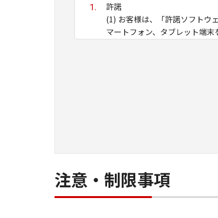
許諾
(1) お客様は、「許諾ソフ
マートフォン、タブレット端末
す。
(2) 「本契約」に明示的に定
るとを問わず、「本契約」によ
(3) 「許諾ソフトウェア」に
は、「本契約」のいかなる規定
たウェブページに記載されたオ
制限
(1) 「本契約」に明示的に
頒布、賃貸、リースもしくは貸
(2) お客様は、「許諾ソフ
注意・制限事項
エンジニアリング等することは
帰属
「許諾ソフトウェア」に係る知