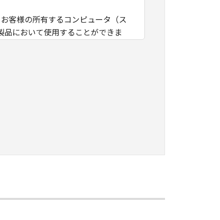
、お客様の所有するコンピュータ（ス
製品において使用することができま
なる知的財産権も、明示たると黙示た
ープンソースソフトウェアに対して
マニュアルまたは機種仕様が記載され
。
は第三者に再使用許諾、譲渡、販売、
イル、逆アセンブル、その他リバース
ん。
ンサーに帰属します。