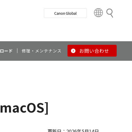
検
Canon Global
索
C
o
u
n
t
r
お問い合わせ
ロード
修理・メンテナンス
y
&
R
e
g
i
o
[macOS]
n
更新日：2026年5月14日