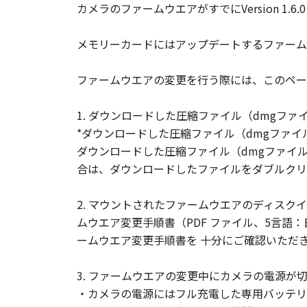
カメラのファームウエアがすでにVersion 1
著作権表示
お客様は、「許諾ソフトウェア
メモリーカードにはアップデートするファーム
はなりません。
サポートおよびアップグレード
ファームウエアの変更を行う際には、このペー
キヤノン、キヤノンの子会社、
諾ソフトウェア」のメンテナン
1. ダウンロードした圧縮ファイル（dmgフ
ア」に対するアップデート、バ
*ダウンロードした圧縮ファイル（dmgファイ
ダウンロードした圧縮ファイル（dmgファイ
輸出
合は、ダウンロードしたファイルをダブルクリ
お客様は、日本国政府または該
または間接に輸出してはなりま
2. マウントされたファームウエアのディスクイメー
保証の否認・免責
ムウエア変更手順書（PDF ファイル、5言語
(1) 「許諾ソフトウェア」は
ームウエア変更手順書を 十分にご確認いただ
らの販売代理店または販売店、
適合性の保証または「許諾ソフ
3. ファームウエアの変更中にカメラの電源
ものとします。
・カメラの電源にはフル充電した専用バッテリ
(2) キヤノン、キヤノンの子