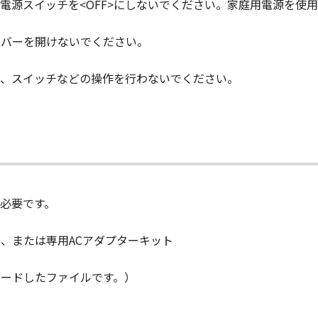
電源スイッチを<OFF>にしないでください。家庭用電源を使
たは使用不能から生ずるいかなる損害（逸失利益およびその他
損害をいいます。）について、適用法で認められる限り、一切
カバーを開けないでください。
子会社、キヤノンの関連会社、それらの販売代理店または販売
知らされていた場合でも同様です。
ル、スイッチなどの操作を行わないでください。
会社、キヤノンの関連会社、それらの販売代理店または販売店、
「許諾ソフトウェア」の使用に起因または関連してお客様と第
ものとします。
が「許諾ソフトウェア」をお客様の所有するコンピュータ（スマー
、下記 (2)により終了されるまで有効に存続します。
必要です。
ずれかの条項に違反した場合、「本契約」は直ちに終了します。
によって「本契約」が終了した場合、「許諾ソフトウェア」の取り扱
）、または専用ACアダプターキット
、第2条から第7条まで並びに第10条の規定は、「本契約」の終了後
ロードしたファイルです。）
D RIGHTS NOTICE
l item,"" as that term is defined at 48 C.F.R. 2.101 (Oct 19