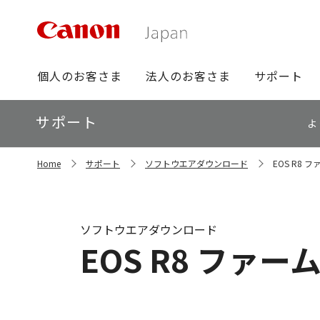
グ
個人のお客さま
法人のお客さま
サポート
ロ
ー
ロ
サポート
バ
よ
ー
ル
カ
ナ
サ
ル
Home
サポート
ソフトウエアダウンロード
EOS R8 ファ
イ
ビ
ナ
ト
ビ
内
の
現
ソフトウエアダウンロード
在
EOS R8 ファームウ
位
置