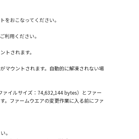
表示を変更し、除去しまたは削除して
トをおこなってください。
ご利用ください。
びにキヤノンのライセンサーは、「許
ことに、並びに「許諾ソフトウェ
ウントされます。
のではありません。
ジがマウントされます。自動的に解凍されない場
ウェア」の全部または一部を、直接
ルサイズ：74,632,144 bytes）とファー
います。ファームウエアの変更作業に入る前にファ
の子会社、キヤノンの関連会社、それ
関して、商品性および特定の目的への
ると黙示たるとを問わず一切しない
さい。
ならびにキヤノンのライセンサーは、