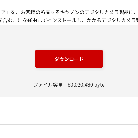
トウェア」を、お客様の所有するキヤノンのデジタルカメラ製品に
を含む。）を経由してインストールし、かかるデジタルカメラ
める場合を除き、キヤノンおよびキヤノンのライセンサーのいか
ってお客様に譲渡あるいは許諾されるものではありません。
は、オープンソースソフトウェアが含まれております。かかるオ
ダウンロード
にもかかわらず、キヤノンのデジタルカメラ製品のオンライン
ープンソースソフトウェアの使用条件がそれぞれ適用されます
ファイル容量 80,020,480 byte
定める場合を除き、お客様は、「許諾ソフトウェア」を複製、また
与することはできません。
トウェア」の全部または一部を修正、改変、翻訳、翻案、逆コンパ
できません。また第三者にこのような行為をさせてはなりませ
的財産権は、その内容によりキヤノンまたはキヤノンのライセ