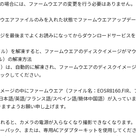
.6.0の場合には、ファームウエアの変更を行う必要はありません。
」に含まれるキヤノンまたはキヤノンのライセンサーの著作権
ウエアファイルのみを入れた状態でファームウエアアップデー
ジを最後までよくお読みになってからダウンロードサービスを
キヤノンの関連会社、それらの販売代理店および販売店、なら
スおよびお客様による「許諾ソフトウェア」の使用を支援する
ァイル）を解凍すると、ファームウエアのディスクイメージがマ
グの修正またはサポートの提供ついて、いかなる責任も負うも
ル）の解凍方法
ル）は、自動的に解凍され、ファームウエアのディスクイメー
ックしてください。
当国の政府より必要な認可等を得ることなしに、「許諾ソフト
せん。
ジの中にファームウエア（ファイル名：EOSR8160.FIR、ファイ
：日本語/英語/フランス語/スペイン語/簡体中国語）が入って
、『現状有姿』の状態で使用許諾されます。キヤノン、キヤノン
きますようお願い申し上げます。
ならびにキヤノンのライセンサーは、｢許諾ソフトウェア」に
トウェア」に欠陥がないことを含め、いかなる保証も、明示た
が切れると、カメラの電源が入らなくなり撮影できなくなります。
ーパック、または、専用ACアダプターキットを使用してくだ
会社、キヤノンの関連会社、それらの販売代理店または販売店、