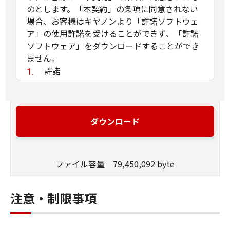
のとします。「本契約」の条項に同意されない
場合、お客様はキヤノンより「許諾ソフトウェ
ア」の使用許諾を受けることができず、「許諾
ソフトウェア」をダウンロードすることができ
ません。
許諾
(1) お客様は、「許諾ソフトウェア」を、
お客様の所有するキヤノンのデジタルカメ
ラ製品に、お客様の所有するコンピュータ
ダウンロード
（スマートフォン、タブレット端末を含
む。）を経由してインストールし、かかる
デジタルカメラ製品において使用すること
ファイル容量 79,450,092 byte
ができます。
(2) 「本契約」に明示的に定める場合を除
き、キヤノンおよびキヤノンのライセンサ
注意・制限事項
ーのいかなる知的財産権も、明示たると黙
示たるとを問わず、「本契約」によってお