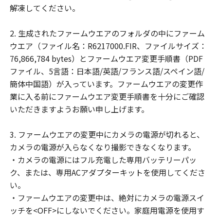
(2) お客様は、「許諾ソフトウェア」の全
解凍してください。
部または一部を修正、改変、翻訳、翻案、
逆コンパイル、逆アセンブル、その他リバ
2. 生成されたファームウエアのフォルダの中にファーム
ースエンジニアリング等することはできま
ウエア（ファイル名：R6217000.FIR、ファイルサイズ：
せん。また第三者にこのような行為をさせ
76,866,784 bytes）とファームウエア変更手順書（PDF
てはなりません。
ファイル、5言語：日本語/英語/フランス語/スペイン語/
簡体中国語）が入っています。ファームウエアの変更作
帰属
業に入る前にファームウエア変更手順書を十分にご確認
「許諾ソフトウェア」に係る知的財産権
いただきますようお願い申し上げます。
は、その内容によりキヤノンまたはキヤノ
ンのライセンサーに帰属します。
3. ファームウエアの変更中にカメラの電源が切れると、
著作権表示
カメラの電源が入らなくなり撮影できなくなります。
お客様は、「許諾ソフトウェア」に含まれ
・カメラの電源にはフル充電した専用バッテリーパッ
るキヤノンまたはキヤノンのライセンサー
ク、または、専用ACアダプターキットを使用してくださ
の著作権表示を変更し、除去しまたは削除
い。
してはなりません。
・ファームウエアの変更中は、絶対にカメラの電源スイ
ッチを<OFF>にしないでください。家庭用電源を使用す
サポートおよびアップグレード