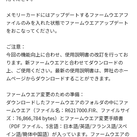
"The Software is a ""commercial item,""
as that term is defined at 48 C.F.R. 2.101
メモリーカードにはアップデートするファームウエアフ
(Oct 1995), consisting of ""commercial
ァイルのみを入れた状態でファームウエアアップデート
computer software"" and ""commercial
をおこなってください。
computer software documentation,"" as
such terms are used in 48 C.F.R. 12.212
ご注意：
(Sept 1995).
今回の機能向上に合わせ、使用説明書の改訂を行ってお
Consistent with 48 C.F.R. 12.212 and 48
ります。新ファームウエアと合わせてダウンロードの
C.F.R. 227.7202-1 through 227.7202-4
上、ご使用ください。最新の使用説明書は、弊社のホー
(June 1995), all U.S. Government End
ムページからダウンロードすることができます。
Users shall acquire the Software with
only those rights set forth herein.
ファームウエア変更のための準備：
Manufacturer is Canon Inc./30-2,
ダウンロードしたファームウエアのフォルダの中にファ
Shimomaruko 3-chome, Ohta-ku, Tokyo
ームウエア（ファイル名：R6217000.FIR、ファイルサイ
146-8501, Japan.
ズ：76,866,784 bytes）とファームウエア変更手順書
本条項中で使用される"the Software"と
（PDF ファイル、5言語：日本語/英語/フランス語/スペ
は、「本契約」中で定義される「許諾ソフ
イン語/簡体中国語）が入っています。ファームウエアの