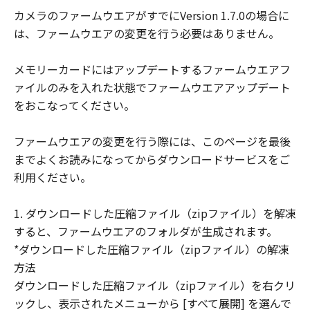
客様に譲渡あるいは許諾されるものではあ
カメラのファームウエアがすでにVersion 1.7.0の場合に
りません。
は、ファームウエアの変更を行う必要はありません。
(3) 「許諾ソフトウェア」には、オープン
ソースソフトウェアが含まれております。
メモリーカードにはアップデートするファームウエアフ
かかるオープンソースソフトウェアに対し
ァイルのみを入れた状態でファームウエアアップデート
ては、「本契約」のいかなる規定にもかか
をおこなってください。
わらず、キヤノンのデジタルカメラ製品の
オンラインマニュアルまたは機種仕様が記
ファームウエアの変更を行う際には、このページを最後
載されたウェブページに記載されたオープ
までよくお読みになってからダウンロードサービスをご
ンソースソフトウェアの使用条件がそれぞ
利用ください。
れ適用されます。
制限
1. ダウンロードした圧縮ファイル（zipファイル）を解凍
(1) 「本契約」に明示的に定める場合を除
すると、ファームウエアのフォルダが生成されます。
き、お客様は、「許諾ソフトウェア」を複
*ダウンロードした圧縮ファイル（zipファイル）の解凍
製、または第三者に再使用許諾、譲渡、販
方法
売、頒布、賃貸、リースもしくは貸与する
ダウンロードした圧縮ファイル（zipファイル）を右クリ
ことはできません。
ックし、表示されたメニューから [すべて展開] を選んで