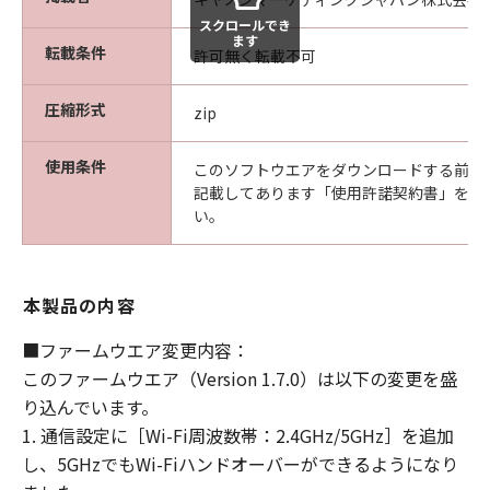
ます。
スクロールでき
ます
転載条件
たとえ、キヤノン、キヤノンの子会社、キ
許可無く転載不可
ヤノンの関連会社、それらの販売代理店ま
圧縮形式
たは販売店、ならびにキヤノンのライセン
zip
サーがかかる損害の可能性について知らさ
使用条件
れていた場合でも同様です。
このソフトウエアをダウンロードする前に
記載してあります「使用許諾契約書」を必
(3) キヤノン、キヤノンの子会社、キヤノン
い。
の関連会社、それらの販売代理店または販
売店、ならびにキヤノンのライセンサー
は、「許諾ソフトウェア」、または「許諾
本製品の内容
ソフトウェア」の使用に起因または関連し
てお客様と第三者との間に生じたいかなる
■ファームウエア変更内容：
紛争についても、一切責任を負わないもの
このファームウエア（Version 1.7.0）は以下の変更を盛
とします。
り込んでいます。
1. 通信設定に［Wi-Fi周波数帯：2.4GHz/5GHz］を追加
契約期間
し、5GHzでもWi-Fiハンドオーバーができるようになり
(1) 「本契約」は、お客様が「許諾ソフト