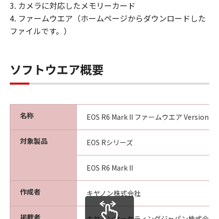
姿』の状態で使用許諾されます。キヤノ
3. カメラに対応したメモリーカード
ン、キヤノンの子会社、キヤノンの関連会
4. ファームウエア（ホームページからダウンロードした
社、それらの販売代理店または販売店、な
ファイルです。）
らびにキヤノンのライセンサーは、｢許諾
ソフトウェア」に関して、商品性および特
定の目的への適合性の保証または「許諾ソ
ソフトウエア概要
フトウェア」に欠陥がないことを含め、い
かなる保証も、明示たると黙示たるとを問
わず一切しないものとします。
名称
(2) キヤノン、キヤノンの子会社、キヤノン
EOS R6 Mark II ファームウエア Version 1.7
の関連会社、それらの販売代理店または販
対象製品
売店、ならびにキヤノンのライセンサー
EOS Rシリーズ
は、「許諾ソフトウェア」の使用または使
用不能から生ずるいかなる損害（逸失利益
EOS R6 Mark II
およびその他の派生的または付随的な損害
作成者
を含むがこれらに限定されない全ての損害
キヤノン株式会社
をいいます。）について、適用法で認めら
掲載者
れる限り、一切の責任を負わないものとし
キヤノンマーケティングジャパン株式会社