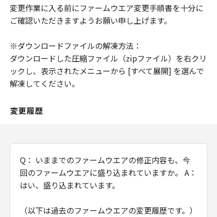
トウェア」を意味し、指し示すものとしま
変更作業に入る前にファームウエア変更手順書を十分に
す。
ご確認いただきますようお願い申し上げます。
分離可能性
※ダウンロードファイルの解凍方法：
「本契約」のいずれかの条項またはその一
ダウンロードした圧縮ファイル（zipファイル）を右クリ
部が法律により無効であると決定された場
ックし、表示されたメニューから [すべて展開] を選んで
合でも、その他の条項は完全に有効に存続
解凍してください。
するものとします。
以 上
変更履歴
キヤノン株式会社
Q： いままでのファームウエアの修正内容も、今
回のファームウエアに盛り込まれていますか。 A：
はい、盛り込まれています。
（以下は過去のファームウエアの変更履歴です。）