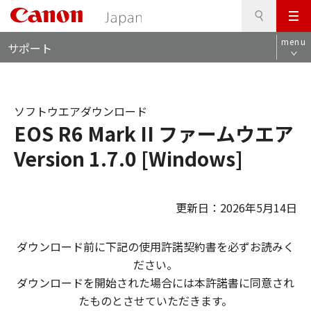
検
このページの本文へ
メ
索
ロ
ニ
menu
サポート
ー
ュ
カ
ー
ル
ナ
ソフトウエアダウンロード
ビ
EOS R6 Mark II ファームウエア
Version 1.7.0 [Windows]
更新日：2026年5月14日
ダウンロード前に下記の使用許諾契約書を必ずお読みく
ださい。
ダウンロードを開始された場合には本許諾書に同意され
たものとさせていただきます。