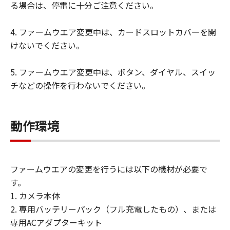
る場合は、停電に十分ご注意ください。
キヤノン、キヤノンの子会社、キヤノンの
関連会社、それらの販売代理店および販売
4. ファームウエア変更中は、カードスロットカバーを開
店、ならびにキヤノンのライセンサーは、
けないでください。
「許諾ソフトウェア」のメンテナンスおよ
びお客様による「許諾ソフトウェア」の使
5. ファームウエア変更中は、ボタン、ダイヤル、スイッ
用を支援することに、並びに「許諾ソフト
チなどの操作を行わないでください。
ウェア」に対するアップデート、バグの修
正またはサポートの提供ついて、いかなる
責任も負うものではありません。
動作環境
輸出
お客様は、日本国政府または該当国の政府
より必要な認可等を得ることなしに、「許
ファームウエアの変更を行うには以下の機材が必要で
諾ソフトウェア」の全部または一部を、直
す。
接または間接に輸出してはなりません。
1. カメラ本体
保証の否認・免責
2. 専用バッテリーパック（フル充電したもの）、または
(1) 「許諾ソフトウェア」は、『現状有
専用ACアダプターキット