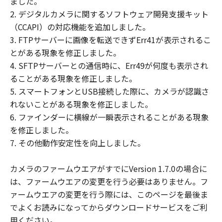
ました。
ウェア」をお客様の所有するコンピュータ
2. デジタルカメラに関するソフトウェア開発支援キット
（スマートフォン、タブレット端末を含
（CCAPI）の対応機能を追加しました。
む。）にダウンロードした時点で発効し、
3. FTPサーバーに画像を転送できずErr41が表示されるこ
下記 (2)により終了されるまで有効に存続
とがある現象を修正しました。
します。
4. SFTPサーバーとの通信時に、Err49が何度も表示され
(2) お客様が「本契約」のいずれかの条項
ることがある現象を修正しました。
に違反した場合、「本契約」は直ちに終了
5. スマートフォンとUSB接続した際に、カメラが認識さ
します。
れないことがある現象を修正しました。
(3) お客様は、上記(2) によって「本契約」
6. ファインダーに横線が一瞬表示されることがある現象
が終了した場合、「許諾ソフトウェア」の
を修正しました。
取り扱いについてキヤノンの指示に従うも
7. その他動作安定性を向上しました。
のとします。
(4) 第1条(2)および(3)、第2条から第7条ま
カメラのファームウエアがすでにVersion 1.7.0の場合に
で並びに第10条の規定は、「本契約」の終
は、ファームウエアの変更を行う必要はありません。フ
了後も効力を有するものとします。
ァームウエアの変更を行う際には、このページを最後ま
U.S. GOVERNMENT RESTRICTED RIGHTS
でよくお読みになってからダウンロードサービスをご利
NOTICE
用ください。