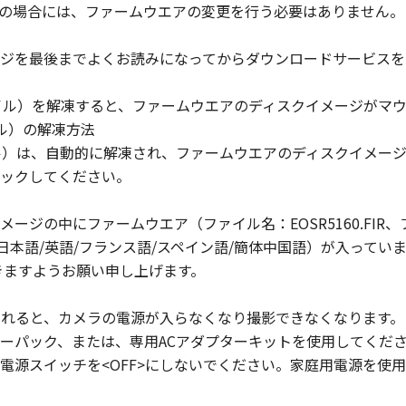
.6.0の場合には、ファームウエアの変更を行う必要はありません。
」に含まれるキヤノンまたはキヤノンのライセンサーの著作権
ジを最後までよくお読みになってからダウンロードサービスを
ァイル）を解凍すると、ファームウエアのディスクイメージがマ
キヤノンの関連会社、それらの販売代理店および販売店、なら
ル）の解凍方法
スおよびお客様による「許諾ソフトウェア」の使用を支援する
ル）は、自動的に解凍され、ファームウエアのディスクイメー
グの修正またはサポートの提供ついて、いかなる責任も負うも
ックしてください。
ジの中にファームウエア（ファイル名：EOSR5160.FIR、ファイ
当国の政府より必要な認可等を得ることなしに、「許諾ソフト
：日本語/英語/フランス語/スペイン語/簡体中国語）が入って
せん。
きますようお願い申し上げます。
、『現状有姿』の状態で使用許諾されます。キヤノン、キヤノン
が切れると、カメラの電源が入らなくなり撮影できなくなります。
ならびにキヤノンのライセンサーは、｢許諾ソフトウェア」に
ーパック、または、専用ACアダプターキットを使用してくだ
トウェア」に欠陥がないことを含め、いかなる保証も、明示た
電源スイッチを<OFF>にしないでください。家庭用電源を使
会社、キヤノンの関連会社、それらの販売代理店または販売店、