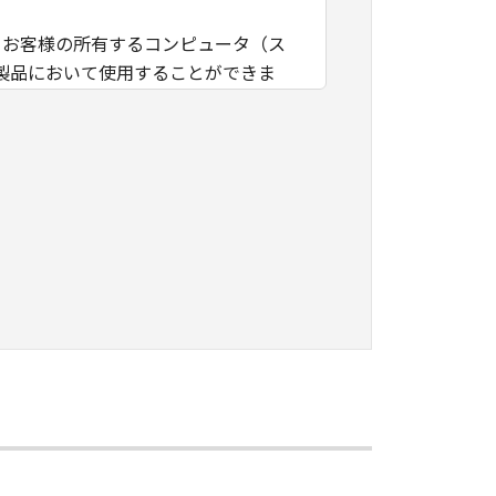
、お客様の所有するコンピュータ（ス
製品において使用することができま
なる知的財産権も、明示たると黙示た
ープンソースソフトウェアに対して
マニュアルまたは機種仕様が記載され
。
は第三者に再使用許諾、譲渡、販売、
イル、逆アセンブル、その他リバース
ん。
ンサーに帰属します。