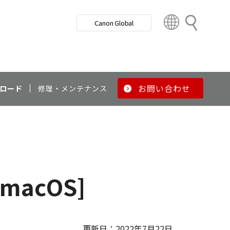
検
Canon Global
索
C
o
u
n
t
r
お問い合わせ
ロード
修理・メンテナンス
y
&
R
e
g
i
o
[macOS]
n
更新日：2022年7月22日