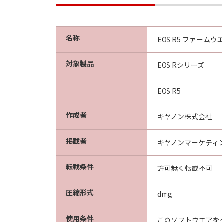
computer software"" and ""com
(Sept 1995).
Consistent with 48 C.F.R. 12.2
名称
EOS R5 ファームウエア 
acquire the Software with only
ku, Tokyo 146-8501, Japan.
対象製品
EOS Rシリーズ
本条項中で使用される"the S
分離可能性
EOS R5
「本契約」のいずれかの条項ま
るものとします。
作成者
キヤノン株式会社
掲載者
以 上
キヤノンマーケティ
キヤノン株式会社
転載条件
許可無く転載不可
圧縮形式
dmg
使用条件
このソフトウエアを