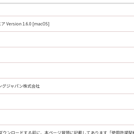
mercial computer software documentation,"" as such terms
12 and 48 C.F.R. 227.7202-1 through 227.7202-4 (June 1995), 
Version 1.6.0 [macOS]
 those rights set forth herein. Manufacturer is Canon Inc.
oftware"とは、「本契約」中で定義される「許諾ソフトウェ
たはその一部が法律により無効であると決定された場合でも、
ングジャパン株式会社
ダウンロードする前に、本ページ冒頭に記載してあります「使用許諾契