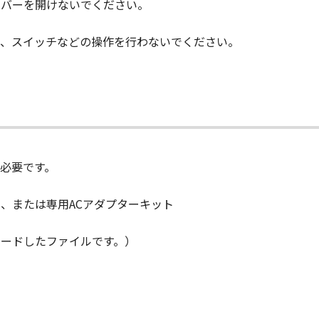
カバーを開けないでください。
たは使用不能から生ずるいかなる損害（逸失利益およびその他
損害をいいます。）について、適用法で認められる限り、一切
ル、スイッチなどの操作を行わないでください。
子会社、キヤノンの関連会社、それらの販売代理店または販売
知らされていた場合でも同様です。
会社、キヤノンの関連会社、それらの販売代理店または販売店、
「許諾ソフトウェア」の使用に起因または関連してお客様と第
ものとします。
必要です。
が「許諾ソフトウェア」をお客様の所有するコンピュータ（スマー
、下記 (2)により終了されるまで有効に存続します。
）、または専用ACアダプターキット
ずれかの条項に違反した場合、「本契約」は直ちに終了します。
によって「本契約」が終了した場合、「許諾ソフトウェア」の取り扱
ロードしたファイルです。）
、第2条から第7条まで並びに第10条の規定は、「本契約」の終了後
D RIGHTS NOTICE
l item,"" as that term is defined at 48 C.F.R. 2.101 (Oct 19