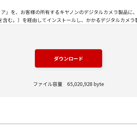
トウェア」を、お客様の所有するキヤノンのデジタルカメラ製品に
を含む。）を経由してインストールし、かかるデジタルカメラ
める場合を除き、キヤノンおよびキヤノンのライセンサーのいか
ってお客様に譲渡あるいは許諾されるものではありません。
は、オープンソースソフトウェアが含まれております。かかるオ
ダウンロード
にもかかわらず、キヤノンのデジタルカメラ製品のオンライン
ープンソースソフトウェアの使用条件がそれぞれ適用されます
ファイル容量 65,020,928 byte
定める場合を除き、お客様は、「許諾ソフトウェア」を複製、また
与することはできません。
トウェア」の全部または一部を修正、改変、翻訳、翻案、逆コンパ
できません。また第三者にこのような行為をさせてはなりませ
的財産権は、その内容によりキヤノンまたはキヤノンのライセ