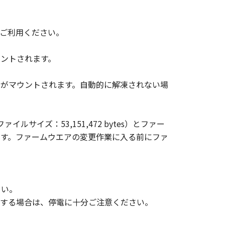
表示を変更し、除去しまたは削除して
ご利用ください。
ウントされます。
びにキヤノンのライセンサーは、「許
ことに、並びに「許諾ソフトウェ
ジがマウントされます。自動的に解凍されない場
のではありません。
ルサイズ：53,151,472 bytes）とファー
ウェア」の全部または一部を、直接
います。ファームウエアの変更作業に入る前にファ
の子会社、キヤノンの関連会社、それ
関して、商品性および特定の目的への
さい。
ると黙示たるとを問わず一切しない
用する場合は、停電に十分ご注意ください。
ならびにキヤノンのライセンサーは、