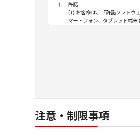
許諾
(1) お客様は、「許諾ソフ
マートフォン、タブレット端末
す。
(2) 「本契約」に明示的に定
るとを問わず、「本契約」によ
(3) 「許諾ソフトウェア」に
は、「本契約」のいかなる規定
たウェブページに記載されたオ
制限
(1) 「本契約」に明示的に
頒布、賃貸、リースもしくは貸
(2) お客様は、「許諾ソフ
注意・制限事項
エンジニアリング等することは
帰属
「許諾ソフトウェア」に係る知