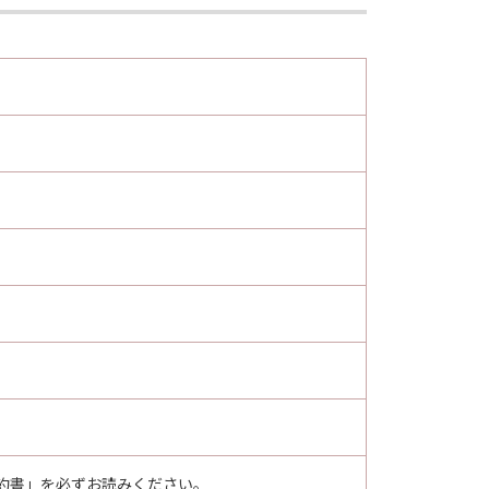
 are used in 48 C.F.R. 12.212
all U.S. Government End Users shall
/30-2, Shimomaruko 3-chome, Ohta-
ア」を意味し、指し示すものとします。
その他の条項は完全に有効に存続す
約書」を必ずお読みください。