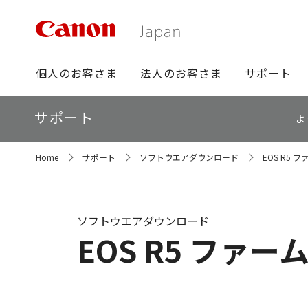
グ
個人のお客さま
法人のお客さま
サポート
ロ
ー
ロ
サポート
バ
よ
ー
ル
カ
ナ
サ
ル
Home
サポート
ソフトウエアダウンロード
EOS R5 ファ
イ
ビ
ナ
ト
ビ
内
の
現
ソフトウエアダウンロード
在
EOS R5 ファームウ
位
置