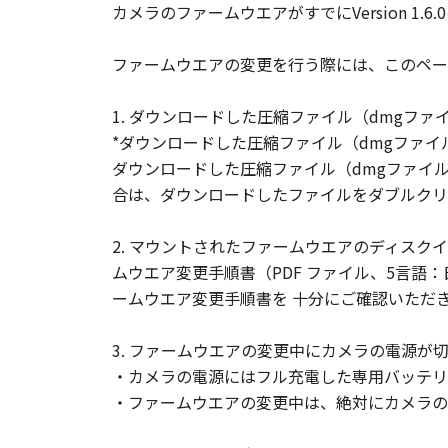
カメラのファームウエアがすでにVersion 1
著作権表示
お客様は、「許諾ソフトウェア
ファームウエアの変更を行う際には、このペー
はなりません。
サポートおよびアップグレード
1. ダウンロードした圧縮ファイル（dmgフ
キヤノン、キヤノンの子会社、
*ダウンロードした圧縮ファイル（dmgファイ
諾ソフトウェア」のメンテナン
ダウンロードした圧縮ファイル（dmgファイ
ア」に対するアップデート、バ
合は、ダウンロードしたファイルをダブルクリ
輸出
2. マウントされたファームウエアのディスクイメー
お客様は、日本国政府または該
ムウエア変更手順書（PDF ファイル、5言語
または間接に輸出してはなりま
ームウエア変更手順書を 十分にご確認いただ
保証の否認・免責
(1) 「許諾ソフトウェア」は
3. ファームウエアの変更中にカメラの電源
らの販売代理店または販売店、
・カメラの電源にはフル充電した専用バッテリ
適合性の保証または「許諾ソフ
・ファームウエアの変更中は、絶対にカメラの
ものとします。
(2) キヤノン、キヤノンの子