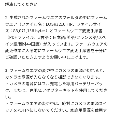
(2) お客様は、「許諾ソフトウェア」の全
解凍してください。
部または一部を修正、改変、翻訳、翻案、
逆コンパイル、逆アセンブル、その他リバ
2. 生成されたファームウエアのフォルダの中にファーム
ースエンジニアリング等することはできま
ウエア（ファイル名：EOSR3210.FIR、ファイルサイ
せん。また第三者にこのような行為をさせ
ズ：88,071,136 bytes）とファームウエア変更手順書
てはなりません。
（PDF ファイル、5言語：日本語/英語/フランス語/スペ
イン語/簡体中国語）が入っています。ファームウエアの
帰属
変更作業に入る前にファームウエア変更手順書を十分に
「許諾ソフトウェア」に係る知的財産権
ご確認いただきますようお願い申し上げます。
は、その内容によりキヤノンまたはキヤノ
ンのライセンサーに帰属します。
3. ファームウエアの変更中にカメラの電源が切れると、
著作権表示
カメラの電源が入らなくなり撮影できなくなります。
お客様は、「許諾ソフトウェア」に含まれ
・カメラの電源にはフル充電した専用バッテリーパッ
るキヤノンまたはキヤノンのライセンサー
ク、または、専用ACアダプターキットを使用してくださ
の著作権表示を変更し、除去しまたは削除
い。
してはなりません。
・ファームウエアの変更中は、絶対にカメラの電源スイ
ッチを<OFF>にしないでください。家庭用電源を使用す
サポートおよびアップグレード