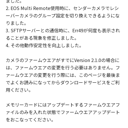
ました。
ウェア」をお客様の所有するコンピュータ
2. EOS Multi Remote使用時に、センダーカメラでレシ
（スマートフォン、タブレット端末を含
ーバーカメラのグループ設定を切り換えできるようにな
む。）にダウンロードした時点で発効し、
りました。
下記 (2)により終了されるまで有効に存続
3. SFTPサーバーとの通信時に、Err49が何度も表示され
します。
ることがある現象を修正しました。
(2) お客様が「本契約」のいずれかの条項
4. その他動作安定性を向上しました。
に違反した場合、「本契約」は直ちに終了
します。
カメラのファームウエアがすでにVersion 2.1.0の場合に
(3) お客様は、上記(2) によって「本契約」
は、ファームウエアの変更を行う必要はありません。フ
が終了した場合、「許諾ソフトウェア」の
ァームウエアの変更を行う際には、このページを最後ま
取り扱いについてキヤノンの指示に従うも
でよくお読みになってからダウンロードサービスをご利
のとします。
用ください。
(4) 第1条(2)および(3)、第2条から第7条ま
で並びに第10条の規定は、「本契約」の終
メモリーカードにはアップデートするファームウエアフ
了後も効力を有するものとします。
ァイルのみを入れた状態でファームウエアアップデート
U.S. GOVERNMENT RESTRICTED RIGHTS
をおこなってください。
NOTICE