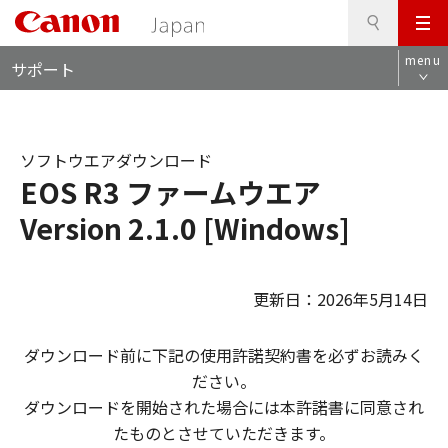
検
このページの本文へ
メ
索
ロ
ニ
menu
サポート
ー
ュ
カ
ー
ル
ナ
ソフトウエアダウンロード
ビ
EOS R3 ファームウエア
Version 2.1.0 [Windows]
更新日：2026年5月14日
ダウンロード前に下記の使用許諾契約書を必ずお読みく
ださい。
ダウンロードを開始された場合には本許諾書に同意され
たものとさせていただきます。