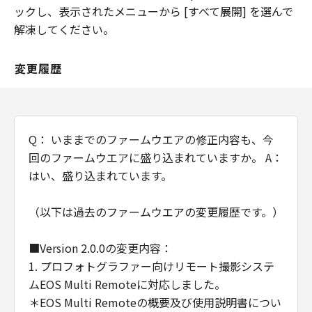
トウェア」を意味し、指し示すものとしま
ックし、表示されたメニューから [すべて展開] を選んで
す。
解凍してください。
分離可能性
「本契約」のいずれかの条項またはその一
変更履歴
部が法律により無効であると決定された場
合でも、その他の条項は完全に有効に存続
するものとします。
Q： いままでのファームウエアの修正内容も、今
回のファームウエアに盛り込まれていますか。 A：
以 上
キヤノン株式会社
はい、盛り込まれています。
（以下は過去のファームウエアの変更履歴です。）
■Version 2.0.0の変更内容：
1. プロフォトグラファー向けリモート撮影システ
ムEOS Multi Remoteに対応しました。
＊EOS Multi Remoteの概要及び使用説明書につい