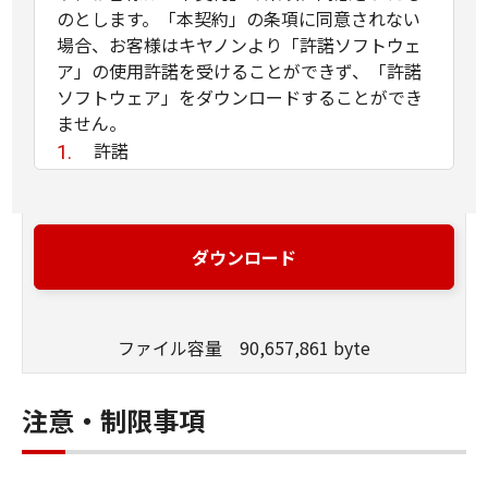
のとします。「本契約」の条項に同意されない
場合、お客様はキヤノンより「許諾ソフトウェ
ア」の使用許諾を受けることができず、「許諾
ソフトウェア」をダウンロードすることができ
ません。
許諾
(1) お客様は、「許諾ソフトウェア」を、
お客様の所有するキヤノンのデジタルカメ
ラ製品に、お客様の所有するコンピュータ
ダウンロード
（スマートフォン、タブレット端末を含
む。）を経由してインストールし、かかる
デジタルカメラ製品において使用すること
ファイル容量 90,657,861 byte
ができます。
(2) 「本契約」に明示的に定める場合を除
き、キヤノンおよびキヤノンのライセンサ
注意・制限事項
ーのいかなる知的財産権も、明示たると黙
示たるとを問わず、「本契約」によってお