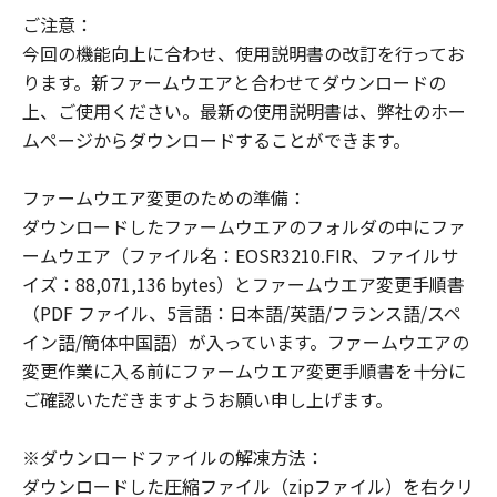
"The Software is a ""commercial item,""
ご注意：
as that term is defined at 48 C.F.R. 2.101
今回の機能向上に合わせ、使用説明書の改訂を行ってお
(Oct 1995), consisting of ""commercial
ります。新ファームウエアと合わせてダウンロードの
computer software"" and ""commercial
上、ご使用ください。最新の使用説明書は、弊社のホー
computer software documentation,"" as
ムページからダウンロードすることができます。
such terms are used in 48 C.F.R. 12.212
(Sept 1995).
ファームウエア変更のための準備：
Consistent with 48 C.F.R. 12.212 and 48
ダウンロードしたファームウエアのフォルダの中にファ
C.F.R. 227.7202-1 through 227.7202-4
ームウエア（ファイル名：EOSR3210.FIR、ファイルサ
(June 1995), all U.S. Government End
イズ：88,071,136 bytes）とファームウエア変更手順書
Users shall acquire the Software with
（PDF ファイル、5言語：日本語/英語/フランス語/スペ
only those rights set forth herein.
イン語/簡体中国語）が入っています。ファームウエアの
Manufacturer is Canon Inc./30-2,
変更作業に入る前にファームウエア変更手順書を十分に
Shimomaruko 3-chome, Ohta-ku, Tokyo
ご確認いただきますようお願い申し上げます。
146-8501, Japan.
本条項中で使用される"the Software"と
※ダウンロードファイルの解凍方法：
は、「本契約」中で定義される「許諾ソフ
ダウンロードした圧縮ファイル（zipファイル）を右クリ