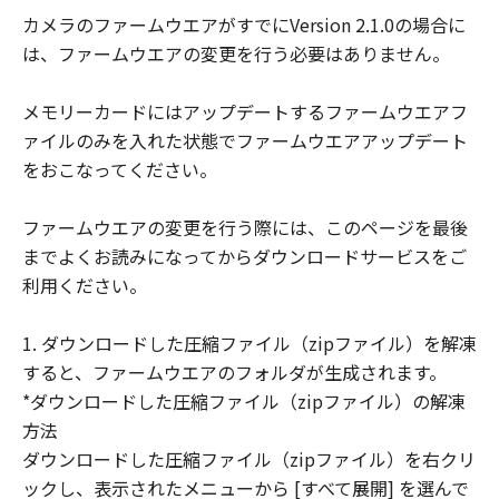
客様に譲渡あるいは許諾されるものではあ
カメラのファームウエアがすでにVersion 2.1.0の場合に
りません。
は、ファームウエアの変更を行う必要はありません。
(3) 「許諾ソフトウェア」には、オープン
ソースソフトウェアが含まれております。
メモリーカードにはアップデートするファームウエアフ
かかるオープンソースソフトウェアに対し
ァイルのみを入れた状態でファームウエアアップデート
ては、「本契約」のいかなる規定にもかか
をおこなってください。
わらず、キヤノンのデジタルカメラ製品の
オンラインマニュアルまたは機種仕様が記
ファームウエアの変更を行う際には、このページを最後
載されたウェブページに記載されたオープ
までよくお読みになってからダウンロードサービスをご
ンソースソフトウェアの使用条件がそれぞ
利用ください。
れ適用されます。
制限
1. ダウンロードした圧縮ファイル（zipファイル）を解凍
(1) 「本契約」に明示的に定める場合を除
すると、ファームウエアのフォルダが生成されます。
き、お客様は、「許諾ソフトウェア」を複
*ダウンロードした圧縮ファイル（zipファイル）の解凍
製、または第三者に再使用許諾、譲渡、販
方法
売、頒布、賃貸、リースもしくは貸与する
ダウンロードした圧縮ファイル（zipファイル）を右クリ
ことはできません。
ックし、表示されたメニューから [すべて展開] を選んで