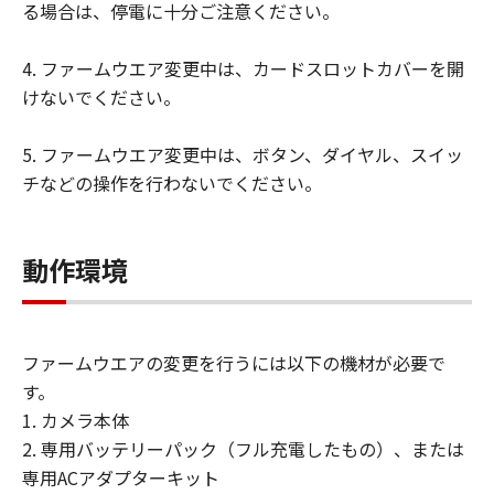
る場合は、停電に十分ご注意ください。
キヤノン、キヤノンの子会社、キヤノンの
関連会社、それらの販売代理店および販売
4. ファームウエア変更中は、カードスロットカバーを開
店、ならびにキヤノンのライセンサーは、
けないでください。
「許諾ソフトウェア」のメンテナンスおよ
びお客様による「許諾ソフトウェア」の使
5. ファームウエア変更中は、ボタン、ダイヤル、スイッ
用を支援することに、並びに「許諾ソフト
チなどの操作を行わないでください。
ウェア」に対するアップデート、バグの修
正またはサポートの提供ついて、いかなる
責任も負うものではありません。
動作環境
輸出
お客様は、日本国政府または該当国の政府
より必要な認可等を得ることなしに、「許
ファームウエアの変更を行うには以下の機材が必要で
諾ソフトウェア」の全部または一部を、直
す。
接または間接に輸出してはなりません。
1. カメラ本体
保証の否認・免責
2. 専用バッテリーパック（フル充電したもの）、または
(1) 「許諾ソフトウェア」は、『現状有
専用ACアダプターキット