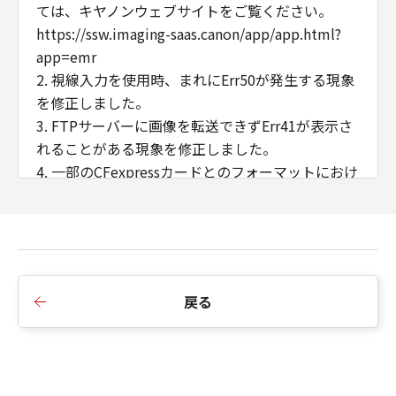
ては、キヤノンウェブサイトをご覧ください。
https://ssw.imaging-saas.canon/app/app.html?
app=emr
2. 視線入力を使用時、まれにErr50が発生する現象
を修正しました。
3. FTPサーバーに画像を転送できずErr41が表示さ
れることがある現象を修正しました。
4. 一部のCFexpressカードとのフォーマットにおけ
る互換性を変更しました。
■Version 1.9.0の変更内容：
1. セキュリティ機能を向上しました。
戻る
電源ON時にパスワードを要求する事ができるよう
になりました。
・初回にパスワードの設定が必要になります。
・設定変更によりパスワード要求画面を表示し