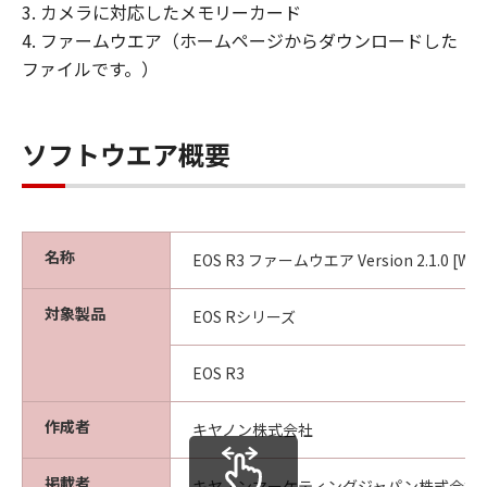
姿』の状態で使用許諾されます。キヤノ
3. カメラに対応したメモリーカード
ン、キヤノンの子会社、キヤノンの関連会
4. ファームウエア（ホームページからダウンロードした
社、それらの販売代理店または販売店、な
ファイルです。）
らびにキヤノンのライセンサーは、｢許諾
ソフトウェア」に関して、商品性および特
定の目的への適合性の保証または「許諾ソ
ソフトウエア概要
フトウェア」に欠陥がないことを含め、い
かなる保証も、明示たると黙示たるとを問
わず一切しないものとします。
名称
(2) キヤノン、キヤノンの子会社、キヤノン
EOS R3 ファームウエア Version 2.1.0 [Win
の関連会社、それらの販売代理店または販
対象製品
売店、ならびにキヤノンのライセンサー
EOS Rシリーズ
は、「許諾ソフトウェア」の使用または使
用不能から生ずるいかなる損害（逸失利益
EOS R3
およびその他の派生的または付随的な損害
作成者
を含むがこれらに限定されない全ての損害
キヤノン株式会社
をいいます。）について、適用法で認めら
掲載者
れる限り、一切の責任を負わないものとし
キヤノンマーケティングジャパン株式会社