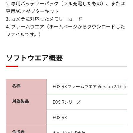
姿』の状態で使用許諾されます。キヤノ
2. 専用バッテリーパック（フル充電したもの）、または
ン、キヤノンの子会社、キヤノンの関連会
専用ACアダプターキット
社、それらの販売代理店または販売店、な
3. カメラに対応したメモリーカード
らびにキヤノンのライセンサーは、｢許諾
4. ファームウエア（ホームページからダウンロードした
ソフトウェア」に関して、商品性および特
ファイルです。）
定の目的への適合性の保証または「許諾ソ
フトウェア」に欠陥がないことを含め、い
かなる保証も、明示たると黙示たるとを問
ソフトウエア概要
わず一切しないものとします。
(2) キヤノン、キヤノンの子会社、キヤノン
の関連会社、それらの販売代理店または販
名称
売店、ならびにキヤノンのライセンサー
EOS R3 ファームウエア Version 2.1.0 [ma
は、「許諾ソフトウェア」の使用または使
対象製品
用不能から生ずるいかなる損害（逸失利益
EOS Rシリーズ
およびその他の派生的または付随的な損害
を含むがこれらに限定されない全ての損害
EOS R3
をいいます。）について、適用法で認めら
作成者
れる限り、一切の責任を負わないものとし
キヤノン株式会社