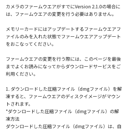
客様に譲渡あるいは許諾されるものではあ
カメラのファームウエアがすでにVersion 2.1.0の場合に
りません。
は、ファームウエアの変更を行う必要はありません。
(3) 「許諾ソフトウェア」には、オープン
ソースソフトウェアが含まれております。
メモリーカードにはアップデートするファームウエアフ
かかるオープンソースソフトウェアに対し
ァイルのみを入れた状態でファームウエアアップデート
ては、「本契約」のいかなる規定にもかか
をおこなってください。
わらず、キヤノンのデジタルカメラ製品の
オンラインマニュアルまたは機種仕様が記
ファームウエアの変更を行う際には、このページを最後
載されたウェブページに記載されたオープ
までよくお読みになってからダウンロードサービスをご
ンソースソフトウェアの使用条件がそれぞ
利用ください。
れ適用されます。
制限
1. ダウンロードした圧縮ファイル（dmgファイル）を解
(1) 「本契約」に明示的に定める場合を除
凍すると、ファームウエアのディスクイメージがマウン
き、お客様は、「許諾ソフトウェア」を複
トされます。
製、または第三者に再使用許諾、譲渡、販
*ダウンロードした圧縮ファイル（dmgファイル）の解
売、頒布、賃貸、リースもしくは貸与する
凍方法
ことはできません。
ダウンロードした圧縮ファイル（dmgファイル）は、自