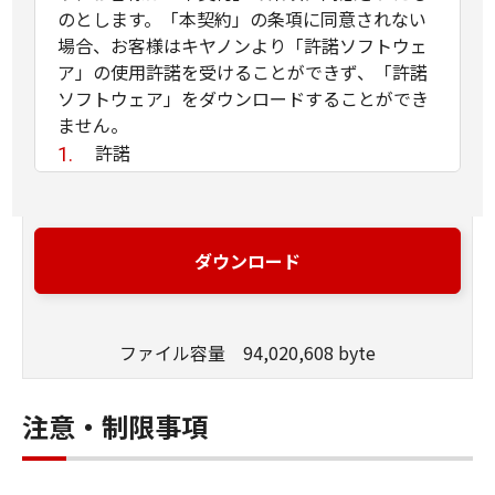
のとします。「本契約」の条項に同意されない
場合、お客様はキヤノンより「許諾ソフトウェ
ア」の使用許諾を受けることができず、「許諾
ソフトウェア」をダウンロードすることができ
ません。
許諾
(1) お客様は、「許諾ソフトウェア」を、
お客様の所有するキヤノンのデジタルカメ
ラ製品に、お客様の所有するコンピュータ
ダウンロード
（スマートフォン、タブレット端末を含
む。）を経由してインストールし、かかる
デジタルカメラ製品において使用すること
ファイル容量 94,020,608 byte
ができます。
(2) 「本契約」に明示的に定める場合を除
き、キヤノンおよびキヤノンのライセンサ
注意・制限事項
ーのいかなる知的財産権も、明示たると黙
示たるとを問わず、「本契約」によってお