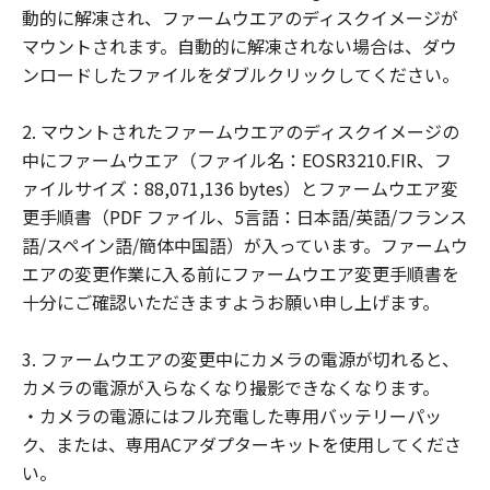
(2) お客様は、「許諾ソフトウェア」の全
動的に解凍され、ファームウエアのディスクイメージが
部または一部を修正、改変、翻訳、翻案、
マウントされます。自動的に解凍されない場合は、ダウ
逆コンパイル、逆アセンブル、その他リバ
ンロードしたファイルをダブルクリックしてください。
ースエンジニアリング等することはできま
せん。また第三者にこのような行為をさせ
2. マウントされたファームウエアのディスクイメージの
てはなりません。
中にファームウエア（ファイル名：EOSR3210.FIR、フ
ァイルサイズ：88,071,136 bytes）とファームウエア変
帰属
更手順書（PDF ファイル、5言語：日本語/英語/フランス
「許諾ソフトウェア」に係る知的財産権
語/スペイン語/簡体中国語）が入っています。ファームウ
は、その内容によりキヤノンまたはキヤノ
エアの変更作業に入る前にファームウエア変更手順書を
ンのライセンサーに帰属します。
十分にご確認いただきますようお願い申し上げます。
著作権表示
お客様は、「許諾ソフトウェア」に含まれ
3. ファームウエアの変更中にカメラの電源が切れると、
るキヤノンまたはキヤノンのライセンサー
カメラの電源が入らなくなり撮影できなくなります。
の著作権表示を変更し、除去しまたは削除
・カメラの電源にはフル充電した専用バッテリーパッ
してはなりません。
ク、または、専用ACアダプターキットを使用してくださ
い。
サポートおよびアップグレード