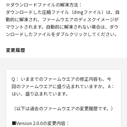
トウェア」を意味し、指し示すものとしま
※ダウンロードファイルの解凍方法：
す。
ダウンロードした圧縮ファイル（dmgファイル）は、自
動的に解凍され、ファームウエアのディスクイメージが
分離可能性
マウントされます。自動的に解凍されない場合は、ダウ
「本契約」のいずれかの条項またはその一
ンロードしたファイルをダブルクリックしてください。
部が法律により無効であると決定された場
合でも、その他の条項は完全に有効に存続
するものとします。
変更履歴
以 上
キヤノン株式会社
Q： いままでのファームウエアの修正内容も、今
回のファームウエアに盛り込まれていますか。 A：
はい、盛り込まれています。
（以下は過去のファームウエアの変更履歴です。）
■Version 2.0.0の変更内容：