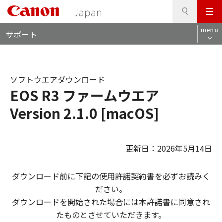
検
このページの本文へ
メ
索
ロ
ニ
menu
サポート
ー
ュ
カ
ー
ル
ナ
ソフトウエアダウンロード
ビ
EOS R3 ファームウエア
Version 2.1.0 [macOS]
更新日：2026年5月14日
ダウンロード前に下記の使用許諾契約書を必ずお読みく
ださい。
ダウンロードを開始された場合には本許諾書に同意され
たものとさせていただきます。