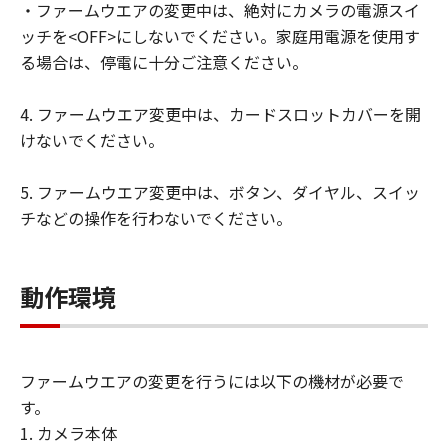
・ファームウエアの変更中は、絶対にカメラの電源スイ
キヤノン、キヤノンの子会社、キヤノンの
ッチを<OFF>にしないでください。家庭用電源を使用す
関連会社、それらの販売代理店および販売
る場合は、停電に十分ご注意ください。
店、ならびにキヤノンのライセンサーは、
「許諾ソフトウェア」のメンテナンスおよ
4. ファームウエア変更中は、カードスロットカバーを開
びお客様による「許諾ソフトウェア」の使
けないでください。
用を支援することに、並びに「許諾ソフト
ウェア」に対するアップデート、バグの修
5. ファームウエア変更中は、ボタン、ダイヤル、スイッ
正またはサポートの提供ついて、いかなる
チなどの操作を行わないでください。
責任も負うものではありません。
輸出
お客様は、日本国政府または該当国の政府
動作環境
より必要な認可等を得ることなしに、「許
諾ソフトウェア」の全部または一部を、直
接または間接に輸出してはなりません。
ファームウエアの変更を行うには以下の機材が必要で
保証の否認・免責
す。
(1) 「許諾ソフトウェア」は、『現状有
1. カメラ本体