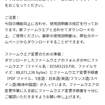
"The Software is a ""commercial item,""
をおこなってください。
as that term is defined at 48 C.F.R. 2.101
(Oct 1995), consisting of ""commercial
ご注意：
computer software"" and ""commercial
今回の機能向上に合わせ、使用説明書の改訂を行ってお
computer software documentation,"" as
ります。新ファームウエアと合わせてダウンロードの
such terms are used in 48 C.F.R. 12.212
上、ご使用ください。最新の使用説明書は、弊社のホー
(Sept 1995).
ムページからダウンロードすることができます。
Consistent with 48 C.F.R. 12.212 and 48
C.F.R. 227.7202-1 through 227.7202-4
ファームウエア変更のための準備：
(June 1995), all U.S. Government End
ダウンロードしたファームウエアのフォルダの中にファ
Users shall acquire the Software with
ームウエア（ファイル名：EOSR3210.FIR、ファイルサ
only those rights set forth herein.
イズ：88,071,136 bytes）とファームウエア変更手順書
Manufacturer is Canon Inc./30-2,
（PDF ファイル、5言語：日本語/英語/フランス語/スペ
Shimomaruko 3-chome, Ohta-ku, Tokyo
イン語/簡体中国語）が入っています。ファームウエアの
146-8501, Japan.
変更作業に入る前にファームウエア変更手順書を十分に
本条項中で使用される"the Software"と
ご確認いただきますようお願い申し上げます。
は、「本契約」中で定義される「許諾ソフ