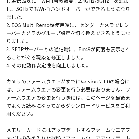
1. 通信設定に［Wi-Fi周波数帯：2.4GHz/5GHz］を追加
ウェア」をお客様の所有するコンピュータ
し、5GHzでもWi-Fiハンドオーバーができるようになり
（スマートフォン、タブレット端末を含
ました。
む。）にダウンロードした時点で発効し、
2. EOS Multi Remote使用時に、センダーカメラでレシ
下記 (2)により終了されるまで有効に存続
ーバーカメラのグループ設定を切り換えできるようにな
します。
りました。
(2) お客様が「本契約」のいずれかの条項
3. SFTPサーバーとの通信時に、Err49が何度も表示され
に違反した場合、「本契約」は直ちに終了
ることがある現象を修正しました。
します。
4. その他動作安定性を向上しました。
(3) お客様は、上記(2) によって「本契約」
が終了した場合、「許諾ソフトウェア」の
カメラのファームウエアがすでにVersion 2.1.0の場合に
取り扱いについてキヤノンの指示に従うも
は、ファームウエアの変更を行う必要はありません。フ
のとします。
ァームウエアの変更を行う際には、このページを最後ま
(4) 第1条(2)および(3)、第2条から第7条ま
でよくお読みになってからダウンロードサービスをご利
で並びに第10条の規定は、「本契約」の終
用ください。
了後も効力を有するものとします。
U.S. GOVERNMENT RESTRICTED RIGHTS
メモリーカードにはアップデートするファームウエアフ
NOTICE
ァイルのみを入れた状態でファームウエアアップデート