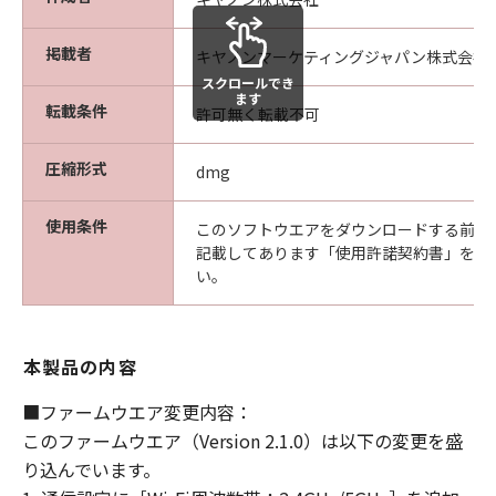
ます。
掲載者
たとえ、キヤノン、キヤノンの子会社、キ
キヤノンマーケティングジャパン株式会社
ヤノンの関連会社、それらの販売代理店ま
スクロールでき
ます
転載条件
たは販売店、ならびにキヤノンのライセン
許可無く転載不可
サーがかかる損害の可能性について知らさ
圧縮形式
れていた場合でも同様です。
dmg
(3) キヤノン、キヤノンの子会社、キヤノン
使用条件
の関連会社、それらの販売代理店または販
このソフトウエアをダウンロードする前に
記載してあります「使用許諾契約書」を必
売店、ならびにキヤノンのライセンサー
い。
は、「許諾ソフトウェア」、または「許諾
ソフトウェア」の使用に起因または関連し
てお客様と第三者との間に生じたいかなる
本製品の内容
紛争についても、一切責任を負わないもの
とします。
■ファームウエア変更内容：
このファームウエア（Version 2.1.0）は以下の変更を盛
契約期間
り込んでいます。
(1) 「本契約」は、お客様が「許諾ソフト