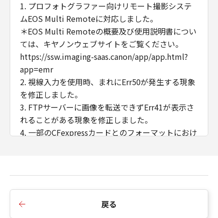
1. プロフォトグラファー向けリモート撮影システ
ムEOS Multi Remoteに対応しました。
＊EOS Multi Remoteの概要及び使用説明書につい
ては、キヤノンウェブサイトをご覧ください。
https://ssw.imaging-saas.canon/app/app.html?
app=emr
2. 視線入力を使用時、まれにErr50が発生する現象
を修正しました。
3. FTPサーバーに画像を転送できずErr41が表示さ
れることがある現象を修正しました。
4. 一部のCFexpressカードとのフォーマットにおけ
る互換性を変更しました。
■Version 1.9.0の変更内容：
1. セキュリティ機能を向上しました。
戻る
電源ON時にパスワードを要求する事ができるよう