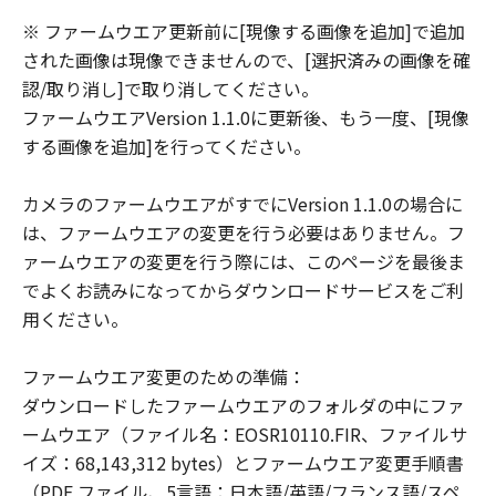
ウェア」をお客様の所有するコンピュータ
※ ファームウエア更新前に[現像する画像を追加]で追加
（スマートフォン、タブレット端末を含
された画像は現像できませんので、[選択済みの画像を確
む。）にダウンロードした時点で発効し、
認/取り消し]で取り消してください。
下記 (2)により終了されるまで有効に存続
ファームウエアVersion 1.1.0に更新後、もう一度、[現像
します。
する画像を追加]を行ってください。
(2) お客様が「本契約」のいずれかの条項
に違反した場合、「本契約」は直ちに終了
カメラのファームウエアがすでにVersion 1.1.0の場合に
します。
は、ファームウエアの変更を行う必要はありません。フ
(3) お客様は、上記(2) によって「本契約」
ァームウエアの変更を行う際には、このページを最後ま
が終了した場合、「許諾ソフトウェア」の
でよくお読みになってからダウンロードサービスをご利
取り扱いについてキヤノンの指示に従うも
用ください。
のとします。
(4) 第1条(2)および(3)、第2条から第7条ま
ファームウエア変更のための準備：
で並びに第10条の規定は、「本契約」の終
ダウンロードしたファームウエアのフォルダの中にファ
了後も効力を有するものとします。
ームウエア（ファイル名：EOSR10110.FIR、ファイルサ
U.S. GOVERNMENT RESTRICTED RIGHTS
イズ：68,143,312 bytes）とファームウエア変更手順書
NOTICE
（PDF ファイル、5言語：日本語/英語/フランス語/スペ