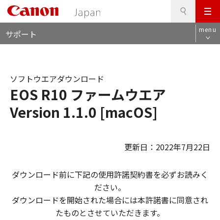
検
このページの本文へ
メ
索
ロ
ニ
menu
サポート
ー
ュ
カ
ー
ル
ナ
ソフトウエアダウンロード
ビ
EOS R10 ファームウエア
Version 1.1.0 [macOS]
更新日：2022年7月22日
ダウンロード前に下記の使用許諾契約書を必ずお読みく
ださい。
ダウンロードを開始された場合には本許諾書に同意され
たものとさせていただきます。