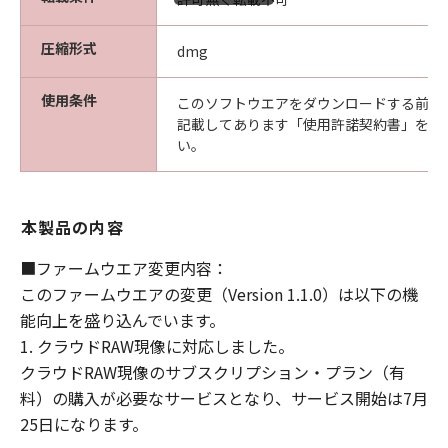
ます。
圧縮形式
たとえ、キヤノン、キヤノンの子会社、キ
dmg
ヤノンの関連会社、それらの販売代理店ま
使用条件
たは販売店、ならびにキヤノンのライセン
このソフトウエアをダウンロードする前に
記載してあります「使用許諾契約書」を必
サーがかかる損害の可能性について知らさ
い。
れていた場合でも同様です。
(3) キヤノン、キヤノンの子会社、キヤノン
の関連会社、それらの販売代理店または販
本製品の内容
売店、ならびにキヤノンのライセンサー
は、「許諾ソフトウェア」、または「許諾
■ファームウエア変更内容：
ソフトウェア」の使用に起因または関連し
このファームウエアの変更（Version 1.1.0）は以下の機
てお客様と第三者との間に生じたいかなる
能向上を盛り込んでいます。
紛争についても、一切責任を負わないもの
1. クラウドRAW現像に対応しました。
とします。
クラウドRAW現像のサブスクリプション・プラン（有
料）の購入が必要なサービスとなり、サービス開始は7月
契約期間
25日になります。
(1) 「本契約」は、お客様が「許諾ソフト