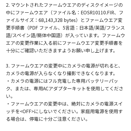
(2) お客様は、「許諾ソフトウェア」の全
2. マウントされたファームウエアのディスクイメージの
部または一部を修正、改変、翻訳、翻案、
中にファームウエア（ファイル名：EOSR10110.FIR、フ
逆コンパイル、逆アセンブル、その他リバ
ァイルサイズ：68,143,328 bytes）とファームウエア変
ースエンジニアリング等することはできま
更手順書（PDF ファイル、5言語：日本語/英語/フランス
せん。また第三者にこのような行為をさせ
語/スペイン語/簡体中国語）が入っています。ファームウ
てはなりません。
エアの変更作業に入る前にファームウエア変更手順書を
十分にご確認いただきますようお願い申し上げます。
帰属
「許諾ソフトウェア」に係る知的財産権
3. ファームウエアの変更中にカメラの電源が切れると、
は、その内容によりキヤノンまたはキヤノ
カメラの電源が入らなくなり撮影できなくなります。
ンのライセンサーに帰属します。
・カメラの電源にはフル充電した専用バッテリーパッ
著作権表示
ク、または、専用ACアダプターキットを使用してくださ
お客様は、「許諾ソフトウェア」に含まれ
い。
るキヤノンまたはキヤノンのライセンサー
・ファームウエアの変更中は、絶対にカメラの電源スイ
の著作権表示を変更し、除去しまたは削除
ッチを<OFF>にしないでください。家庭用電源を使用す
してはなりません。
る場合は、停電に十分ご注意ください。
サポートおよびアップグレード