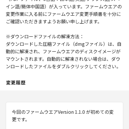
"The Software is a ""commercial item,""
イン語/簡体中国語）が入っています。ファームウエアの
as that term is defined at 48 C.F.R. 2.101
変更作業に入る前にファームウエア変更手順書を十分に
(Oct 1995), consisting of ""commercial
ご確認いただきますようお願い申し上げます。
computer software"" and ""commercial
computer software documentation,"" as
※ダウンロードファイルの解凍方法：
such terms are used in 48 C.F.R. 12.212
ダウンロードした圧縮ファイル（dmgファイル）は、自
(Sept 1995).
動的に解凍され、ファームウエアのディスクイメージが
Consistent with 48 C.F.R. 12.212 and 48
マウントされます。自動的に解凍されない場合は、ダウ
C.F.R. 227.7202-1 through 227.7202-4
ンロードしたファイルをダブルクリックしてください。
(June 1995), all U.S. Government End
Users shall acquire the Software with
変更履歴
only those rights set forth herein.
Manufacturer is Canon Inc./30-2,
Shimomaruko 3-chome, Ohta-ku, Tokyo
146-8501, Japan.
今回のファームウエアVersion 1.1.0 が初めての変
本条項中で使用される"the Software"と
更です。
は、「本契約」中で定義される「許諾ソフ