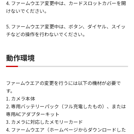
4. ファームウエア変更中は、カードスロットカバーを開
キヤノン、キヤノンの子会社、キヤノンの
けないでください。
関連会社、それらの販売代理店および販売
店、ならびにキヤノンのライセンサーは、
5. ファームウエア変更中は、ボタン、ダイヤル、スイッ
「許諾ソフトウェア」のメンテナンスおよ
チなどの操作を行わないでください。
びお客様による「許諾ソフトウェア」の使
用を支援することに、並びに「許諾ソフト
ウェア」に対するアップデート、バグの修
動作環境
正またはサポートの提供ついて、いかなる
責任も負うものではありません。
輸出
ファームウエアの変更を行うには以下の機材が必要で
お客様は、日本国政府または該当国の政府
す。
より必要な認可等を得ることなしに、「許
1. カメラ本体
諾ソフトウェア」の全部または一部を、直
2. 専用バッテリーパック（フル充電したもの）、または
接または間接に輸出してはなりません。
専用ACアダプターキット
保証の否認・免責
3. カメラに対応したメモリーカード
(1) 「許諾ソフトウェア」は、『現状有
4. ファームウエア（ホームページからダウンロードした