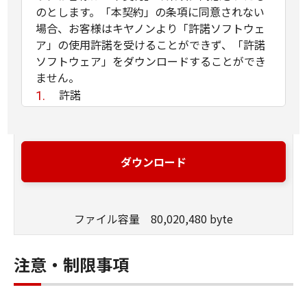
のとします。「本契約」の条項に同意されない
場合、お客様はキヤノンより「許諾ソフトウェ
ア」の使用許諾を受けることができず、「許諾
ソフトウェア」をダウンロードすることができ
ません。
許諾
(1) お客様は、「許諾ソフトウェア」を、
お客様の所有するキヤノンのデジタルカメ
ラ製品に、お客様の所有するコンピュータ
ダウンロード
（スマートフォン、タブレット端末を含
む。）を経由してインストールし、かかる
デジタルカメラ製品において使用すること
ファイル容量 80,020,480 byte
ができます。
(2) 「本契約」に明示的に定める場合を除
き、キヤノンおよびキヤノンのライセンサ
注意・制限事項
ーのいかなる知的財産権も、明示たると黙
示たるとを問わず、「本契約」によってお