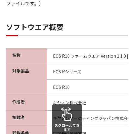
姿』の状態で使用許諾されます。キヤノ
ファイルです。）
ン、キヤノンの子会社、キヤノンの関連会
社、それらの販売代理店または販売店、な
らびにキヤノンのライセンサーは、｢許諾
ソフトウエア概要
ソフトウェア」に関して、商品性および特
定の目的への適合性の保証または「許諾ソ
フトウェア」に欠陥がないことを含め、い
名称
かなる保証も、明示たると黙示たるとを問
EOS R10 ファームウエア Version 1.1.0 [m
わず一切しないものとします。
対象製品
(2) キヤノン、キヤノンの子会社、キヤノン
EOS Rシリーズ
の関連会社、それらの販売代理店または販
売店、ならびにキヤノンのライセンサー
EOS R10
は、「許諾ソフトウェア」の使用または使
作成者
用不能から生ずるいかなる損害（逸失利益
キヤノン株式会社
およびその他の派生的または付随的な損害
掲載者
を含むがこれらに限定されない全ての損害
キヤノンマーケティングジャパン株式会社
をいいます。）について、適用法で認めら
スクロールでき
ます
転載条件
れる限り、一切の責任を負わないものとし
許可無く転載不可