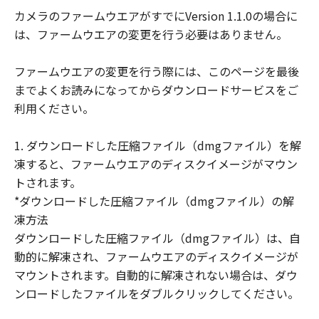
客様に譲渡あるいは許諾されるものではあ
カメラのファームウエアがすでにVersion 1.1.0の場合に
りません。
は、ファームウエアの変更を行う必要はありません。
(3) 「許諾ソフトウェア」には、オープン
ソースソフトウェアが含まれております。
ファームウエアの変更を行う際には、このページを最後
かかるオープンソースソフトウェアに対し
までよくお読みになってからダウンロードサービスをご
ては、「本契約」のいかなる規定にもかか
利用ください。
わらず、キヤノンのデジタルカメラ製品の
オンラインマニュアルまたは機種仕様が記
1. ダウンロードした圧縮ファイル（dmgファイル）を解
載されたウェブページに記載されたオープ
凍すると、ファームウエアのディスクイメージがマウン
ンソースソフトウェアの使用条件がそれぞ
トされます。
れ適用されます。
*ダウンロードした圧縮ファイル（dmgファイル）の解
制限
凍方法
(1) 「本契約」に明示的に定める場合を除
ダウンロードした圧縮ファイル（dmgファイル）は、自
き、お客様は、「許諾ソフトウェア」を複
動的に解凍され、ファームウエアのディスクイメージが
製、または第三者に再使用許諾、譲渡、販
マウントされます。自動的に解凍されない場合は、ダウ
売、頒布、賃貸、リースもしくは貸与する
ンロードしたファイルをダブルクリックしてください。
ことはできません。