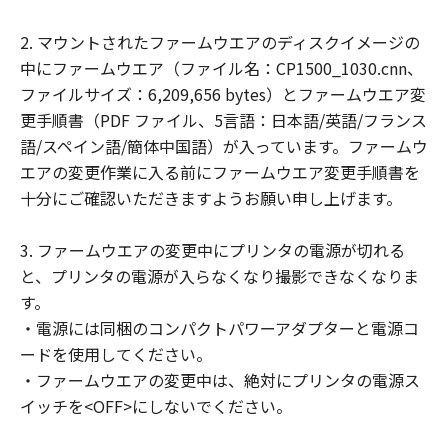
(2) お客様は、「許諾ソフトウェア」の全
部または一部を修正、改変、翻訳、翻案、
2. マウントされたファームウエアのディスクイメージの
逆コンパイル、逆アセンブル、その他リバ
中にファームウエア（ファイル名：CP1500_1030.cnn、
ースエンジニアリング等することはできま
ファイルサイズ：6,209,656 bytes）とファームウエア変
せん。また第三者にこのような行為をさせ
更手順書（PDF ファイル、5言語：日本語/英語/フランス
てはなりません。
語/スペイン語/簡体中国語）が入っています。ファームウ
エアの変更作業に入る前にファームウエア変更手順書を
帰属
十分にご確認いただきますようお願い申し上げます。
「許諾ソフトウェア」に係る知的財産権
は、その内容によりキヤノンまたはキヤノ
3. ファームウエアの変更中にプリンタの電源が切れる
ンのライセンサーに帰属します。
と、プリンタの電源が入らなくなり撮影できなくなりま
著作権表示
す。
お客様は、「許諾ソフトウェア」に含まれ
・電源には同梱のコンパクトパワーアダプターと電源コ
るキヤノンまたはキヤノンのライセンサー
ードを使用してください。
の著作権表示を変更し、除去しまたは削除
・ファームウエアの変更中は、絶対にプリンタの電源ス
してはなりません。
イッチを<OFF>にしないでください。
サポートおよびアップグレード