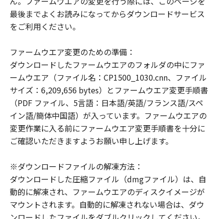
ん。ファームウエアの変更を行う際には、このページを
ウェア」をお客様の所有するコンピュータ
最後までよくお読みになってからダウンロードサービス
（スマートフォン、タブレット端末を含
をご利用ください。
む。）にダウンロードした時点で発効し、
下記 (2)により終了されるまで有効に存続
ファームウエア変更のための準備：
します。
ダウンロードしたファームウエアのフォルダの中にファ
(2) お客様が「本契約」のいずれかの条項
ームウエア（ファイル名：CP1500_1030.cnn、ファイル
に違反した場合、「本契約」は直ちに終了
サイズ：6,209,656 bytes）とファームウエア変更手順書
します。
（PDF ファイル、5言語：日本語/英語/フランス語/スペ
(3) お客様は、上記(2) によって「本契約」
イン語/簡体中国語）が入っています。ファームウエアの
が終了した場合、「許諾ソフトウェア」の
変更作業に入る前にファームウエア変更手順書を十分に
取り扱いについてキヤノンの指示に従うも
ご確認いただきますようお願い申し上げます。
のとします。
(4) 第1条(2)および(3)、第2条から第7条ま
※ダウンロードファイルの解凍方法：
で並びに第10条の規定は、「本契約」の終
ダウンロードした圧縮ファイル（dmgファイル）は、自
了後も効力を有するものとします。
動的に解凍され、ファームウエアのディスクイメージが
U.S. GOVERNMENT RESTRICTED RIGHTS
マウントされます。自動的に解凍されない場合は、ダウ
NOTICE
ンロードしたファイルをダブルクリックしてください。