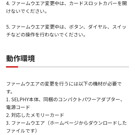
4. ファームウエア変更中は、カードスロットカバーを開
キヤノン、キヤノンの子会社、キヤノンの
けないでください。
関連会社、それらの販売代理店および販売
店、ならびにキヤノンのライセンサーは、
5. ファームウエア変更中は、ボタン、ダイヤル、スイッ
「許諾ソフトウェア」のメンテナンスおよ
チなどの操作を行わないでください。
びお客様による「許諾ソフトウェア」の使
用を支援することに、並びに「許諾ソフト
ウェア」に対するアップデート、バグの修
動作環境
正またはサポートの提供ついて、いかなる
責任も負うものではありません。
輸出
ファームウエアの変更を行うには以下の機材が必要で
お客様は、日本国政府または該当国の政府
す。
より必要な認可等を得ることなしに、「許
1. SELPHY本体、同梱のコンパクトパワーアダプター、
諾ソフトウェア」の全部または一部を、直
電源コード
接または間接に輸出してはなりません。
2. 対応したメモリーカード
保証の否認・免責
3. ファームウエア（ホームページからダウンロードした
(1) 「許諾ソフトウェア」は、『現状有
ファイルです）