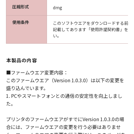
圧縮形式
ます。
dmg
たとえ、キヤノン、キヤノンの子会社、キ
使用条件
ヤノンの関連会社、それらの販売代理店ま
このソフトウエアをダウンロードする前に
記載してあります「使用許諾契約書」を必
たは販売店、ならびにキヤノンのライセン
い。
サーがかかる損害の可能性について知らさ
れていた場合でも同様です。
(3) キヤノン、キヤノンの子会社、キヤノン
本製品の内容
の関連会社、それらの販売代理店または販
売店、ならびにキヤノンのライセンサー
■ファームウエア変更内容：
は、「許諾ソフトウェア」、または「許諾
このファームウエア（Version 1.0.3.0）は以下の変更を
ソフトウェア」の使用に起因または関連し
盛り込んでいます。
てお客様と第三者との間に生じたいかなる
1. PCやスマートフォンとの通信の安定性を向上しまし
紛争についても、一切責任を負わないもの
た。
とします。
プリンタのファームウエアがすでにVersion 1.0.3.0の場
契約期間
合には、ファームウエアの変更を行う必要はありませ
(1) 「本契約」は、お客様が「許諾ソフト