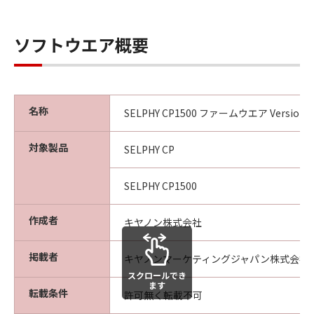
姿』の状態で使用許諾されます。キヤノ
ン、キヤノンの子会社、キヤノンの関連会
社、それらの販売代理店または販売店、な
ソフトウエア概要
らびにキヤノンのライセンサーは、｢許諾
ソフトウェア」に関して、商品性および特
定の目的への適合性の保証または「許諾ソ
名称
フトウェア」に欠陥がないことを含め、い
SELPHY CP1500 ファームウエア Version 1.0
かなる保証も、明示たると黙示たるとを問
対象製品
わず一切しないものとします。
SELPHY CP
(2) キヤノン、キヤノンの子会社、キヤノン
の関連会社、それらの販売代理店または販
SELPHY CP1500
売店、ならびにキヤノンのライセンサー
作成者
は、「許諾ソフトウェア」の使用または使
キヤノン株式会社
用不能から生ずるいかなる損害（逸失利益
掲載者
およびその他の派生的または付随的な損害
キヤノンマーケティングジャパン株式会社
を含むがこれらに限定されない全ての損害
スクロールでき
ます
転載条件
をいいます。）について、適用法で認めら
許可無く転載不可
れる限り、一切の責任を負わないものとし