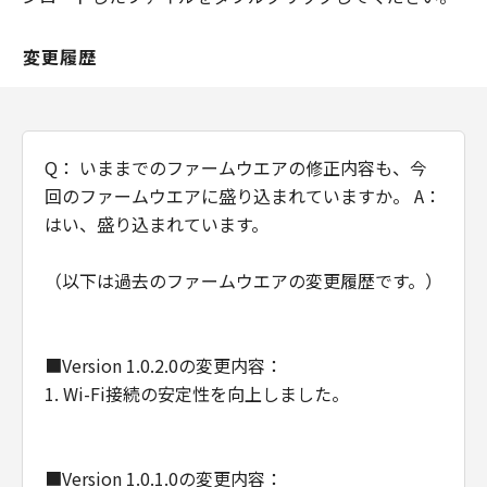
"The Software is a ""commercial item,""
as that term is defined at 48 C.F.R. 2.101
変更履歴
(Oct 1995), consisting of ""commercial
computer software"" and ""commercial
computer software documentation,"" as
such terms are used in 48 C.F.R. 12.212
Q： いままでのファームウエアの修正内容も、今
(Sept 1995).
回のファームウエアに盛り込まれていますか。 A：
Consistent with 48 C.F.R. 12.212 and 48
はい、盛り込まれています。
C.F.R. 227.7202-1 through 227.7202-4
(June 1995), all U.S. Government End
（以下は過去のファームウエアの変更履歴です。）
Users shall acquire the Software with
only those rights set forth herein.
Manufacturer is Canon Inc./30-2,
■Version 1.0.2.0の変更内容：
Shimomaruko 3-chome, Ohta-ku, Tokyo
1. Wi-Fi接続の安定性を向上しました。
146-8501, Japan.
本条項中で使用される"the Software"と
は、「本契約」中で定義される「許諾ソフ
■Version 1.0.1.0の変更内容：