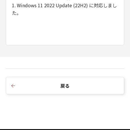
トウェア」を意味し、指し示すものとしま
1. Windows 11 2022 Update (22H2) に対応しまし
す。
た。
分離可能性
「本契約」のいずれかの条項またはその一
部が法律により無効であると決定された場
合でも、その他の条項は完全に有効に存続
するものとします。
以 上
キヤノン株式会社
戻る