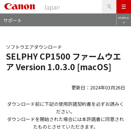
検
このページの本文へ
メ
索
ロ
ニ
menu
サポート
ー
ュ
カ
ー
ル
ナ
ソフトウエアダウンロード
ビ
SELPHY CP1500 ファームウエ
ア Version 1.0.3.0 [macOS]
更新日：2024年03月26日
ダウンロード前に下記の使用許諾契約書を必ずお読みく
ださい。
ダウンロードを開始された場合には本許諾書に同意され
たものとさせていただきます。