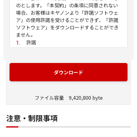
のとします。「本契約」の条項に同意されない
場合、お客様はキヤノンより「許諾ソフトウェ
ア」の使用許諾を受けることができず、「許諾
ソフトウェア」をダウンロードすることができ
ません。
許諾
(1) お客様は、「許諾ソフトウェア」を、
お客様の所有するキヤノンのデジタルカメ
ラ製品に、お客様の所有するコンピュータ
ダウンロード
（スマートフォン、タブレット端末を含
む。）を経由してインストールし、かかる
デジタルカメラ製品において使用すること
ファイル容量 9,420,800 byte
ができます。
(2) 「本契約」に明示的に定める場合を除
き、キヤノンおよびキヤノンのライセンサ
注意・制限事項
ーのいかなる知的財産権も、明示たると黙
示たるとを問わず、「本契約」によってお