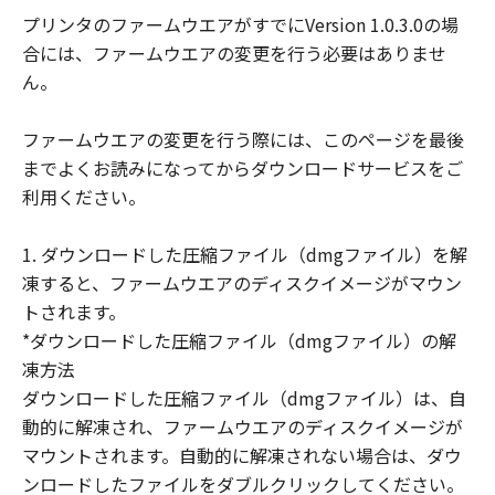
客様に譲渡あるいは許諾されるものではあ
プリンタのファームウエアがすでにVersion 1.0.3.0の場
りません。
合には、ファームウエアの変更を行う必要はありませ
(3) 「許諾ソフトウェア」には、オープン
ん。
ソースソフトウェアが含まれております。
かかるオープンソースソフトウェアに対し
ファームウエアの変更を行う際には、このページを最後
ては、「本契約」のいかなる規定にもかか
までよくお読みになってからダウンロードサービスをご
わらず、キヤノンのデジタルカメラ製品の
利用ください。
オンラインマニュアルまたは機種仕様が記
載されたウェブページに記載されたオープ
1. ダウンロードした圧縮ファイル（dmgファイル）を解
ンソースソフトウェアの使用条件がそれぞ
凍すると、ファームウエアのディスクイメージがマウン
れ適用されます。
トされます。
制限
*ダウンロードした圧縮ファイル（dmgファイル）の解
(1) 「本契約」に明示的に定める場合を除
凍方法
き、お客様は、「許諾ソフトウェア」を複
ダウンロードした圧縮ファイル（dmgファイル）は、自
製、または第三者に再使用許諾、譲渡、販
動的に解凍され、ファームウエアのディスクイメージが
売、頒布、賃貸、リースもしくは貸与する
マウントされます。自動的に解凍されない場合は、ダウ
ことはできません。
ンロードしたファイルをダブルクリックしてください。