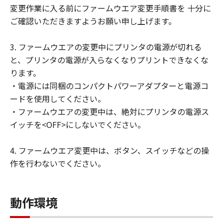
(2) お客様は、「許諾ソフトウェア」の全
変更作業に入る前にファームウエア変更手順書を 十分に
部または一部を修正、改変、翻訳、翻案、
ご確認いただきますようお願い申し上げます。
逆コンパイル、逆アセンブル、その他リバ
ースエンジニアリング等することはできま
3. ファームウエアの変更中にプリンタの電源が切れる
せん。また第三者にこのような行為をさせ
と、プリンタの電源が入らなくなりプリントできなくな
てはなりません。
ります。
・電源には同梱のコンパクトパワーアダプターと電源コ
帰属
ードを使用してください。
「許諾ソフトウェア」に係る知的財産権
・ファームウエアの変更中は、絶対にプリンタの電源ス
は、その内容によりキヤノンまたはキヤノ
イッチを<OFF>にしないでください。
ンのライセンサーに帰属します。
著作権表示
4. ファームウエア変更中は、ボタン、スイッチなどの操
お客様は、「許諾ソフトウェア」に含まれ
作を行わないでください。
るキヤノンまたはキヤノンのライセンサー
の著作権表示を変更し、除去しまたは削除
してはなりません。
動作環境
サポートおよびアップグレード