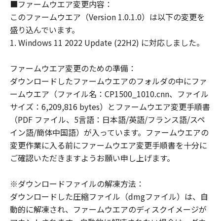
■ファームウエア変更内容：
ます。
このファームウエア（Version 1.0.1.0）は以下の変更を
たとえ、キヤノン、キヤノンの子会社、キ
盛り込んでいます。
ヤノンの関連会社、それらの販売代理店ま
1. Windows 11 2022 Update (22H2) に対応しました。
たは販売店、ならびにキヤノンのライセン
サーがかかる損害の可能性について知らさ
ファームウエア変更のための準備：
れていた場合でも同様です。
ダウンロードしたファームウエアのフォルダの中にファ
(3) キヤノン、キヤノンの子会社、キヤノン
ームウエア（ファイル名：CP1500_1010.cnn、ファイル
の関連会社、それらの販売代理店または販
サイズ：6,209,816 bytes）とファームウエア変更手順書
売店、ならびにキヤノンのライセンサー
（PDF ファイル、5言語：日本語/英語/フランス語/スペ
は、「許諾ソフトウェア」、または「許諾
イン語/簡体中国語）が入っています。ファームウエアの
ソフトウェア」の使用に起因または関連し
変更作業に入る前にファームウエア変更手順書を十分に
てお客様と第三者との間に生じたいかなる
ご確認いただきますようお願い申し上げます。
紛争についても、一切責任を負わないもの
とします。
※ダウンロードファイルの解凍方法：
ダウンロードした圧縮ファイル（dmgファイル）は、自
契約期間
動的に解凍され、ファームウエアのディスクイメージが
(1) 「本契約」は、お客様が「許諾ソフト