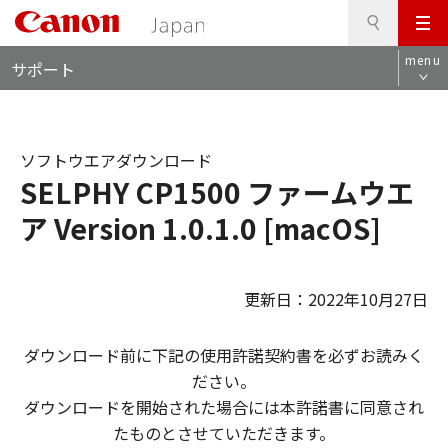
検
このページの本文へ
メ
索
ロ
ニ
menu
サポート
ー
ュ
カ
ー
ル
ナ
ソフトウエアダウンロード
ビ
SELPHY CP1500 ファームウエ
ア Version 1.0.1.0 [macOS]
更新日：2022年10月27日
ダウンロード前に下記の使用許諾契約書を必ずお読みく
ださい。
ダウンロードを開始された場合には本許諾書に同意され
たものとさせていただきます。