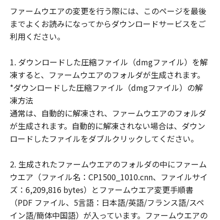
客様に譲渡あるいは許諾されるものではあ
ファームウエアの変更を行う際には、このページを最後
りません。
までよくお読みになってからダウンロードサービスをご
(3) 「許諾ソフトウェア」には、オープン
利用ください。
ソースソフトウェアが含まれております。
かかるオープンソースソフトウェアに対し
1. ダウンロードした圧縮ファイル（dmgファイル）を解
ては、「本契約」のいかなる規定にもかか
凍すると、ファームウエアのフォルダが生成されます。
わらず、キヤノンのデジタルカメラ製品の
*ダウンロードした圧縮ファイル（dmgファイル）の解
オンラインマニュアルまたは機種仕様が記
凍方法
載されたウェブページに記載されたオープ
通常は、自動的に解凍され、ファームウエアのフォルダ
ンソースソフトウェアの使用条件がそれぞ
が生成されます。自動的に解凍されない場合は、ダウン
れ適用されます。
ロードしたファイルをダブルクリックしてください。
制限
(1) 「本契約」に明示的に定める場合を除
2. 生成されたファームウエアのフォルダの中にファーム
き、お客様は、「許諾ソフトウェア」を複
ウエア（ファイル名：CP1500_1010.cnn、ファイルサイ
製、または第三者に再使用許諾、譲渡、販
ズ：6,209,816 bytes）とファームウエア変更手順書
売、頒布、賃貸、リースもしくは貸与する
（PDF ファイル、5言語：日本語/英語/フランス語/スペ
ことはできません。
イン語/簡体中国語）が入っています。ファームウエアの