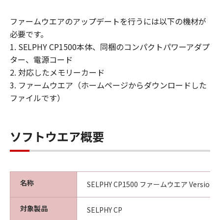
キヤノン、キヤノンの子会社、キヤノンの
関連会社、それらの販売代理店および販売
ファームウエアのアップデートを行うには以下の機材が
店、ならびにキヤノンのライセンサーは、
必要です。
「許諾ソフトウェア」のメンテナンスおよ
1. SELPHY CP1500本体、同梱のコンパクトパワーアダプ
びお客様による「許諾ソフトウェア」の使
ター、電源コード
用を支援することに、並びに「許諾ソフト
2. 対応したメモリーカード
ウェア」に対するアップデート、バグの修
3. ファームウエア（ホームページからダウンロードした
正またはサポートの提供ついて、いかなる
ファイルです）
責任も負うものではありません。
輸出
ソフトウエア概要
お客様は、日本国政府または該当国の政府
より必要な認可等を得ることなしに、「許
諾ソフトウェア」の全部または一部を、直
接または間接に輸出してはなりません。
名称
SELPHY CP1500 ファームウエア Version 1.0
保証の否認・免責
対象製品
(1) 「許諾ソフトウェア」は、『現状有
SELPHY CP