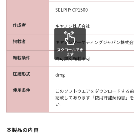
姿』の状態で使用許諾されます。キヤノ
ン、キヤノンの子会社、キヤノンの関連会
SELPHY CP1500
社、それらの販売代理店または販売店、な
作成者
らびにキヤノンのライセンサーは、｢許諾
キヤノン株式会社
ソフトウェア」に関して、商品性および特
掲載者
定の目的への適合性の保証または「許諾ソ
キヤノンマーケティングジャパン株式会社
フトウェア」に欠陥がないことを含め、い
スクロールでき
ます
転載条件
かなる保証も、明示たると黙示たるとを問
許可無く転載不可
わず一切しないものとします。
圧縮形式
(2) キヤノン、キヤノンの子会社、キヤノン
dmg
の関連会社、それらの販売代理店または販
使用条件
売店、ならびにキヤノンのライセンサー
このソフトウエアをダウンロードする前に
記載してあります「使用許諾契約書」を必
は、「許諾ソフトウェア」の使用または使
い。
用不能から生ずるいかなる損害（逸失利益
およびその他の派生的または付随的な損害
を含むがこれらに限定されない全ての損害
本製品の内容
をいいます。）について、適用法で認めら
れる限り、一切の責任を負わないものとし