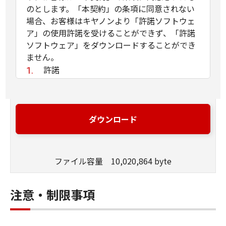
のとします。「本契約」の条項に同意されない
場合、お客様はキヤノンより「許諾ソフトウェ
ア」の使用許諾を受けることができず、「許諾
ソフトウェア」をダウンロードすることができ
ません。
許諾
(1) お客様は、「許諾ソフトウェア」を、
お客様の所有するキヤノンのデジタルカメ
ラ製品に、お客様の所有するコンピュータ
ダウンロード
（スマートフォン、タブレット端末を含
む。）を経由してインストールし、かかる
デジタルカメラ製品において使用すること
ファイル容量 10,020,864 byte
ができます。
(2) 「本契約」に明示的に定める場合を除
き、キヤノンおよびキヤノンのライセンサ
注意・制限事項
ーのいかなる知的財産権も、明示たると黙
示たるとを問わず、「本契約」によってお