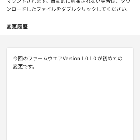
マウントされます。自動的に解凍されない場合は、ダウ
ウェア」をお客様の所有するコンピュータ
ンロードしたファイルをダブルクリックしてください。
（スマートフォン、タブレット端末を含
む。）にダウンロードした時点で発効し、
下記 (2)により終了されるまで有効に存続
変更履歴
します。
(2) お客様が「本契約」のいずれかの条項
に違反した場合、「本契約」は直ちに終了
今回のファームウエアVersion 1.0.1.0 が初めての
します。
変更です。
(3) お客様は、上記(2) によって「本契約」
が終了した場合、「許諾ソフトウェア」の
取り扱いについてキヤノンの指示に従うも
のとします。
(4) 第1条(2)および(3)、第2条から第7条ま
で並びに第10条の規定は、「本契約」の終
了後も効力を有するものとします。
U.S. GOVERNMENT RESTRICTED RIGHTS
NOTICE