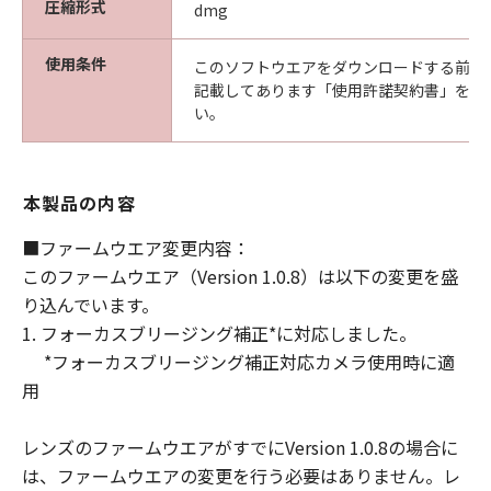
圧縮形式
dmg
ありません。また、「許諾ソフトウェア」
のアップデート、バグの修正またはサポー
使用条件
このソフトウエアをダウンロードする前に
トを行う義務もありません。
記載してあります「使用許諾契約書」を必
い。
保証の否認・免責
(1) 「許諾ソフトウェア」は、『現状有姿
(AS-IS)』の状態で使用許諾されます。キヤ
本製品の内容
ノン、キヤノンの子会社、それらの販売代
理店および販売店、並びに、その他「許諾
■ファームウエア変更内容：
ソフトウェア」の取扱者および頒布者は、
このファームウエア（Version 1.0.8）は以下の変更を盛
「許諾ソフトウェア」に関して、商品性お
り込んでいます。
よび特定の目的への適合性の保証を含め、
1. フォーカスブリージング補正*に対応しました。
いかなる保証も、明示たると黙示たるとを
*フォーカスブリージング補正対応カメラ使用時に適
問わず一切しないものとします。
用
(2) キヤノン、キヤノンの子会社、それらの
販売代理店および販売店、並びに、その他
レンズのファームウエアがすでにVersion 1.0.8の場合に
「許諾ソフトウェア」の取扱者および頒布
は、ファームウエアの変更を行う必要はありません。レ
者は、「許諾ソフトウェア」の使用または