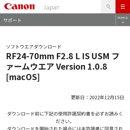
検
このページの本文へ
メ
索
ロ
ニ
menu
サポート
ー
ュ
カ
ー
ル
ナ
ソフトウエアダウンロード
ビ
RF24-70mm F2.8 L IS USM フ
ァームウエア Version 1.0.8
[macOS]
更新日：2022年12月15日
ダウンロード前に下記の使用許諾契約書を必ずお読みく
ださい。
ダウンロードを開始された場合には本許諾書に同意され