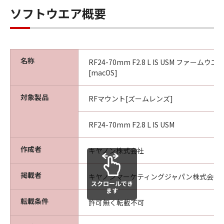
ウェア」に係る所有権および知的財産権を
ソフトウエア概要
お客様に譲渡するものではなく、また、キ
ヤノンがかかる権利を保持するものである
ことを、ここに同意するものとします。
輸出制限
名称
RF24-70mm F2.8 L IS USM ファームウエア V
お客様は、該当国のすべての適用可能な輸
[macOS]
出管理法規や規則に従うものとし、また、
かかる法規や規則に違反して「許諾ソフト
対象製品
RFマウント[ズームレンズ]
ウェア」をいかなる国へ直接もしくは間接
に輸出もしくは再輸出しないことに同意す
RF24-70mm F2.8 L IS USM
るものとします。
作成者
キヤノン株式会社
サポートおよびアップデート
キヤノン、キヤノンの子会社、それらの販
掲載者
キヤノンマーケティングジャパン株式会社
売代理店および販売店は、「許諾ソフトウ
スクロールでき
ます
ェア」のメンテナンスおよびお客様による
転載条件
許可無く転載不可
「許諾ソフトウェア」の使用を支援するこ
とについて、いかなる責任も負うものでは