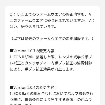
(1) 本契約は、お客様が、『ダウンロード
開始』のボタンをクリックした時点で発効
し、下記(2)または(3)により終了されるま
Q： いままでのファームウエアの修正内容も、今
で有効に存続します。
回のファームウエアに盛り込まれていますか。 A：
(2) お客様は、お客様が所有するキヤノン
はい、盛り込まれています。
の当該製品にインストールされた「許諾ソ
フトウェア」を消去することにより、本契
（以下は過去のファームウエアの変更履歴です。）
約を終了させることができます。
(3) お客様が本契約のいずれかの条項に違
■Version 1.0.7の変更内容：
反した場合、本契約は直ちに終了します。
1. EOS R5/R6に装着した際、レンズの光学式手ブ
(4) お客様は、上記(3) による本契約の終了
レ補正とカメラボディー内手ブレ補正の協調制御
後直ちにすべての「許諾ソフトウェア」を
により、手ブレ補正効果が向上します。
消去するものとします。
分離可能性
■Version 1.0.4の変更内容：
本契約のいかなる条項が無効となった場合
1. EOS Raとの組み合わせにおいてバルブ撮影を行
でも、本契約のそれ以外の部分は効力を有
う際に、撮影条件により発生する画像上の色ムラ
するものとします。