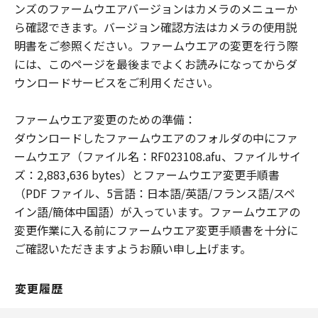
ンズのファームウエアバージョンはカメラのメニューか
使用不能から生ずるいかなる損害（逸失利
ら確認できます。バージョン確認方法はカメラの使用説
益およびその他の派生的または付随的な損
明書をご参照ください。ファームウエアの変更を行う際
害を含むがこれらに限定されない）につい
には、このページを最後までよくお読みになってからダ
ても一切責任を負わないものとします。た
ウンロードサービスをご利用ください。
とえ、キヤノン、キヤノンの子会社、それ
らの販売代理店および販売店がかかる損害
ファームウエア変更のための準備：
の可能性について知らされていた場合でも
ダウンロードしたファームウエアのフォルダの中にファ
同様です。
ームウエア（ファイル名：RF023108.afu、ファイルサイ
(3) キヤノン、キヤノンの子会社、それらの
ズ：2,883,636 bytes）とファームウエア変更手順書
販売代理店および販売店、並びに、その他
（PDF ファイル、5言語：日本語/英語/フランス語/スペ
「許諾ソフトウェア」の取扱者および頒布
イン語/簡体中国語）が入っています。ファームウエアの
者は、「許諾ソフトウェア」の使用に起因
変更作業に入る前にファームウエア変更手順書を十分に
または関連してお客様と第三者との間に生
ご確認いただきますようお願い申し上げます。
じるいかなる紛争についても、一切責任を
負わないものとします。
変更履歴
契約期間