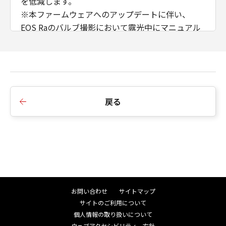
を低減します。
U.S. GOVERNMENT RESTRICTED RIGHTS
※本ファームウェアへのアップデートに伴い、
NOTICE:
EOS Raのバルブ撮影において露光中にマニュアル
The Software is a 'commercial item,' as
フォーカス駆動が出来なくなります。また、露光中
that term is defined at 48 C.F.R. 2.101
にズーム操作を行うとピントがずれる可能性があ
(Oct 1995), consisting of "commercial
ります。
computer software" and 'commercial
computer software documentation,' as
戻る
such terms are used in 48 C.F.R. 12.212
(Sept 1995). Consistent with 48 C.F.R.
12.212 and 48 C.F.R. 227.7202-1 through
227.72024 (June 1995), all U.S.
Government End Users shall acquire the
Software with only those rights set forth
herein. Manufacturer is Canon Inc./30-2,
お問い合わせ
サイトマップ
Shimomaruko 3-chome, Ohta-ku, Tokyo
サイトのご利用について
146-8501, Japan.
個人情報の取り扱いについて
本条において、'Software'という語は、本
ウェブアクセシビリティ―方針