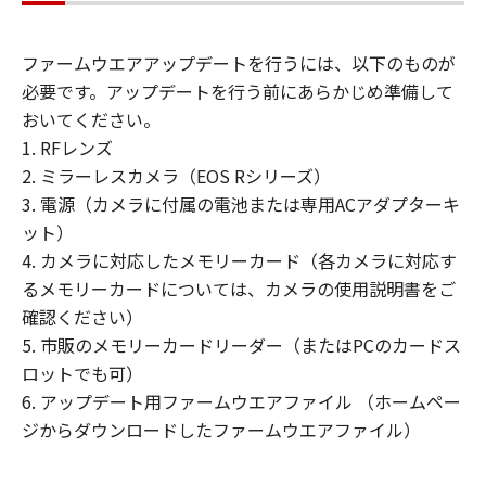
またはリバース・エンジニアリング等して
はならず、また第三者にこのような行為を
ファームウエアアップデートを行うには、以下のものが
させてはなりません。
必要です。アップデートを行う前にあらかじめ準備して
(3) お客様は、「許諾ソフトウェア」に含
おいてください。
まれるキヤノンの著作権表示を修正、除去
1. RFレンズ
または消去してはなりません。
2. ミラーレスカメラ（EOS Rシリーズ）
(4) 本契約に明示的に定める場合を除き、
3. 電源（カメラに付属の電池または専用ACアダプターキ
キヤノンは「許諾ソフトウェア」に関する
ット）
キヤノンの知的財産権のいかなる権利もお
4. カメラに対応したメモリーカード（各カメラに対応す
客様に付与または許諾するものでもありま
るメモリーカードについては、カメラの使用説明書をご
せん。
確認ください）
5. 市販のメモリーカードリーダー（またはPCのカードス
所有権
ロットでも可）
「許諾ソフトウェア」は、著作権により保
6. アップデート用ファームウエアファイル （ホームペー
護され、キヤノンにより所有されていま
ジからダウンロードしたファームウエアファイル）
す。お客様は、キヤノンが、本契約に基づ
きまたはその他の手段により「許諾ソフト