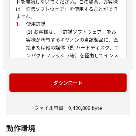
ドを開始しないでください。この場合、お客様
は「許諾ソフトウェア」を使用することができ
ません。
使用許諾
(1) お客様は、「許諾ソフトウェア」をお
客様が所有するキヤノンの当該製品に、直
接または他の媒体（例 ハードディスク、コ
ンパクトフラッシュ等）を経由してインス
トールし、かかるカメラ・ビデオ製品にお
いて使用することができます。
(2) お客様は、本契約で明示的に規定され
ダウンロード
る場合を除き、「許諾ソフトウェア」を、
再使用許諾、販売、頒布、賃貸、リース、
貸与もしくは譲渡し、または、複製、翻
ファイル容量 9,420,800 byte
訳、翻案もしくは他のプログラム言語に書
き換えてはなりません。お客様はまた、
動作環境
「許諾ソフトウェア」の全部または一部を
修正、改変、逆アセンブル、逆コンパイル