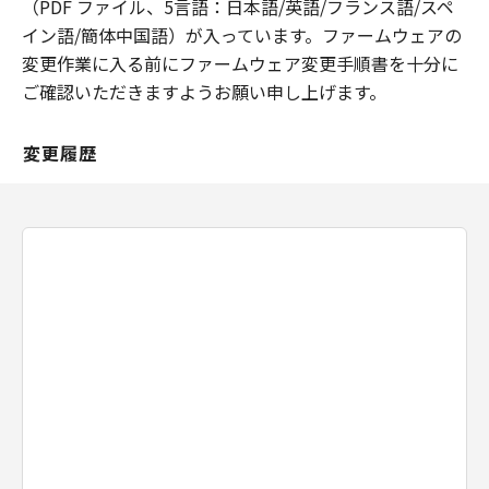
(1) 本契約は、お客様が、『ダウンロード
（PDF ファイル、5言語：日本語/英語/フランス語/スペ
開始』のボタンをクリックした時点で発効
イン語/簡体中国語）が入っています。ファームウェアの
し、下記(2)または(3)により終了されるま
変更作業に入る前にファームウェア変更手順書を十分に
で有効に存続します。
ご確認いただきますようお願い申し上げます。
(2) お客様は、お客様が所有するキヤノン
の当該製品にインストールされた「許諾ソ
変更履歴
フトウェア」を消去することにより、本契
約を終了させることができます。
(3) お客様が本契約のいずれかの条項に違
反した場合、本契約は直ちに終了します。
(4) お客様は、上記(3) による本契約の終了
後直ちにすべての「許諾ソフトウェア」を
消去するものとします。
分離可能性
本契約のいかなる条項が無効となった場合
でも、本契約のそれ以外の部分は効力を有
するものとします。