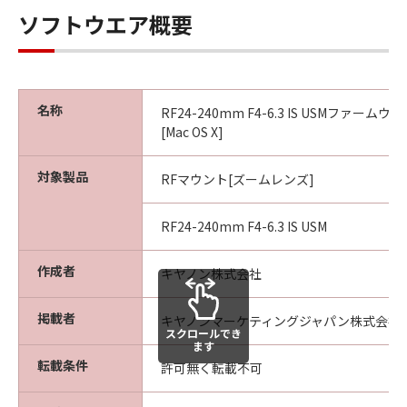
ウェア」に係る所有権および知的財産権を
ソフトウエア概要
お客様に譲渡するものではなく、また、キ
ヤノンがかかる権利を保持するものである
ことを、ここに同意するものとします。
輸出制限
名称
RF24-240mm F4-6.3 IS USMファームウェア V
お客様は、該当国のすべての適用可能な輸
[Mac OS X]
出管理法規や規則に従うものとし、また、
かかる法規や規則に違反して「許諾ソフト
対象製品
RFマウント[ズームレンズ]
ウェア」をいかなる国へ直接もしくは間接
に輸出もしくは再輸出しないことに同意す
RF24-240mm F4-6.3 IS USM
るものとします。
作成者
キヤノン株式会社
サポートおよびアップデート
キヤノン、キヤノンの子会社、それらの販
掲載者
キヤノンマーケティングジャパン株式会社
売代理店および販売店は、「許諾ソフトウ
スクロールでき
ます
ェア」のメンテナンスおよびお客様による
転載条件
許可無く転載不可
「許諾ソフトウェア」の使用を支援するこ
とについて、いかなる責任も負うものでは