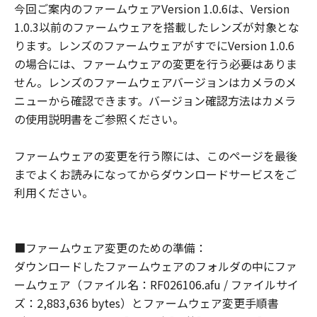
今回ご案内のファームウェアVersion 1.0.6は、Version
使用不能から生ずるいかなる損害（逸失利
1.0.3以前のファームウェアを搭載したレンズが対象とな
益およびその他の派生的または付随的な損
ります。レンズのファームウェアがすでにVersion 1.0.6
害を含むがこれらに限定されない）につい
の場合には、ファームウェアの変更を行う必要はありま
ても一切責任を負わないものとします。た
せん。レンズのファームウェアバージョンはカメラのメ
とえ、キヤノン、キヤノンの子会社、それ
ニューから確認できます。バージョン確認方法はカメラ
らの販売代理店および販売店がかかる損害
の使用説明書をご参照ください。
の可能性について知らされていた場合でも
同様です。
ファームウェアの変更を行う際には、このページを最後
(3) キヤノン、キヤノンの子会社、それらの
までよくお読みになってからダウンロードサービスをご
販売代理店および販売店、並びに、その他
利用ください。
「許諾ソフトウェア」の取扱者および頒布
者は、「許諾ソフトウェア」の使用に起因
または関連してお客様と第三者との間に生
■ファームウェア変更のための準備：
じるいかなる紛争についても、一切責任を
ダウンロードしたファームウェアのフォルダの中にファ
負わないものとします。
ームウェア（ファイル名：RF026106.afu / ファイルサイ
契約期間
ズ：2,883,636 bytes）とファームウェア変更手順書