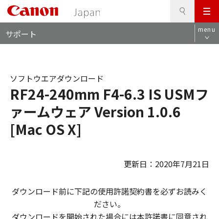
検
このページの本文へ
メ
索
ロ
ニ
menu
サポート
ー
ュ
カ
ー
ル
ナ
ソフトウエアダウンロード
ビ
RF24-240mm F4-6.3 IS USMフ
ァームウェア Version 1.0.6
[Mac OS X]
更新日：2020年7月21日
ダウンロード前に下記の使用許諾契約書を必ずお読みく
ださい。
ダウンロードを開始された場合には本許諾書に同意され