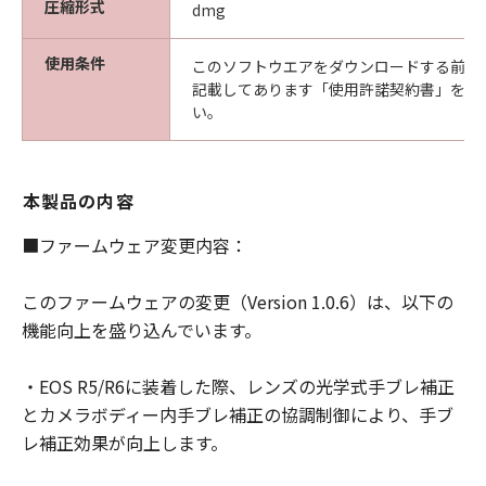
圧縮形式
dmg
ありません。また、「許諾ソフトウェア」
のアップデート、バグの修正またはサポー
使用条件
このソフトウエアをダウンロードする前に
トを行う義務もありません。
記載してあります「使用許諾契約書」を必
い。
保証の否認・免責
(1) 「許諾ソフトウェア」は、『現状有姿
(AS-IS)』の状態で使用許諾されます。キヤ
本製品の内容
ノン、キヤノンの子会社、それらの販売代
理店および販売店、並びに、その他「許諾
■ファームウェア変更内容：
ソフトウェア」の取扱者および頒布者は、
「許諾ソフトウェア」に関して、商品性お
このファームウェアの変更（Version 1.0.6）は、以下の
よび特定の目的への適合性の保証を含め、
機能向上を盛り込んでいます。
いかなる保証も、明示たると黙示たるとを
問わず一切しないものとします。
・EOS R5/R6に装着した際、レンズの光学式手ブレ補正
(2) キヤノン、キヤノンの子会社、それらの
とカメラボディー内手ブレ補正の協調制御により、手ブ
販売代理店および販売店、並びに、その他
レ補正効果が向上します。
「許諾ソフトウェア」の取扱者および頒布
者は、「許諾ソフトウェア」の使用または