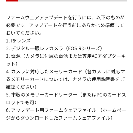
またはリバース・エンジニアリング等して
はならず、また第三者にこのような行為を
ファームウェアアップデートを行うには、以下のものが
させてはなりません。
必要です。アップデートを行う前にあらかじめ準備して
(3) お客様は、「許諾ソフトウェア」に含
おいてください。
まれるキヤノンの著作権表示を修正、除去
1. RFレンズ
または消去してはなりません。
2. デジタル一眼レフカメラ（EOS Rシリーズ）
(4) 本契約に明示的に定める場合を除き、
3. 電源（カメラに付属の電池または専用ACアダプターキ
キヤノンは「許諾ソフトウェア」に関する
ット）
キヤノンの知的財産権のいかなる権利もお
4. カメラに対応したメモリーカード（各カメラに対応す
客様に付与または許諾するものでもありま
るメモリーカードについては、カメラの使用説明書をご
せん。
確認ください）
5. 市販のメモリーカードリーダー（またはPCのカードス
所有権
ロットでも可）
「許諾ソフトウェア」は、著作権により保
6. アップデート用ファームウェアファイル （ホームペー
護され、キヤノンにより所有されていま
ジからダウンロードしたファームウェアファイル）
す。お客様は、キヤノンが、本契約に基づ
きまたはその他の手段により「許諾ソフト