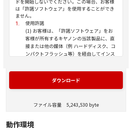
ドを開始しないでください。この場合、お客様
は「許諾ソフトウェア」を使用することができ
ません。
使用許諾
(1) お客様は、「許諾ソフトウェア」をお
客様が所有するキヤノンの当該製品に、直
接または他の媒体（例 ハードディスク、コ
ンパクトフラッシュ等）を経由してインス
トールし、かかるカメラ・ビデオ製品にお
いて使用することができます。
(2) お客様は、本契約で明示的に規定され
ダウンロード
る場合を除き、「許諾ソフトウェア」を、
再使用許諾、販売、頒布、賃貸、リース、
貸与もしくは譲渡し、または、複製、翻
ファイル容量 5,243,530 byte
訳、翻案もしくは他のプログラム言語に書
き換えてはなりません。お客様はまた、
動作環境
「許諾ソフトウェア」の全部または一部を
修正、改変、逆アセンブル、逆コンパイル