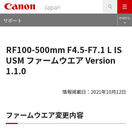
検
このページの本文へ
メ
索
ロ
ニ
menu
サポート
ー
ュ
カ
ー
ル
ナ
RF100-500mm F4.5-F7.1 L IS
ビ
USM ファームウエア Version
1.1.0
情報掲載日：2021年10月12日
ファームウエア変更内容