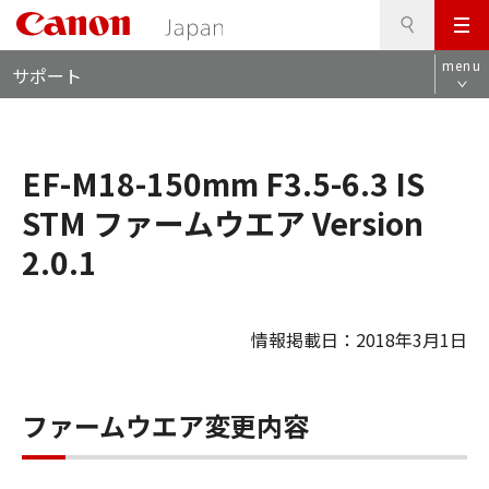
検
このページの本文へ
メ
索
ロ
ニ
menu
サポート
ー
ュ
カ
ー
ル
ナ
EF-M18-150mm F3.5-6.3 IS
ビ
STM ファームウエア Version
2.0.1
情報掲載日：2018年3月1日
ファームウエア変更内容