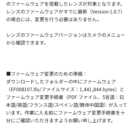
のファームウェアを搭載したレンズが対象となります。
使用不能から生ずるいかなる損害（逸失利
レンズのファームウェアがすでに最新（Version 1.0.7）
益およびその他の派生的または付随的な損
の場合には、変更を行う必要はありません。
害を含むがこれらに限定されない）につい
ても一切責任を負わないものとします。た
レンズのファームウェアバージョンはカメラのメニュー
とえ、キヤノン、キヤノンの子会社、それ
から確認できます。
らの販売代理店および販売店がかかる損害
の可能性について知らされていた場合でも
同様です。
(3) キヤノン、キヤノンの子会社、それらの
■ファームウェア変更のための準備：
販売代理店および販売店、並びに、その他
ダウンロードしたフォルダーの中にファームウェア
「許諾ソフトウェア」の取扱者および頒布
（EF008107.lfu/ファイルサイズ：1,441,844 bytes）と
者は、「許諾ソフトウェア」の使用に起因
ファームウェア変更手順書（PDF ファイル、5言語：日
または関連してお客様と第三者との間に生
本語/英語/フランス語/スペイン語/簡体中国語）が入って
じるいかなる紛争についても、一切責任を
います。作業に入る前にファームウェア変更手順書を十
負わないものとします。
分にご確認いただきますようお願い申し上げます。
契約期間