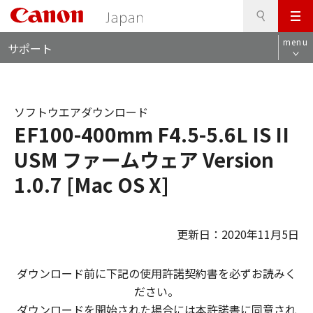
検
このページの本文へ
メ
索
ロ
ニ
menu
サポート
ー
ュ
カ
ー
ル
ナ
ソフトウエアダウンロード
ビ
EF100-400mm F4.5-5.6L IS II
USM ファームウェア Version
1.0.7 [Mac OS X]
更新日：2020年11月5日
ダウンロード前に下記の使用許諾契約書を必ずお読みく
ださい。
ダウンロードを開始された場合には本許諾書に同意され