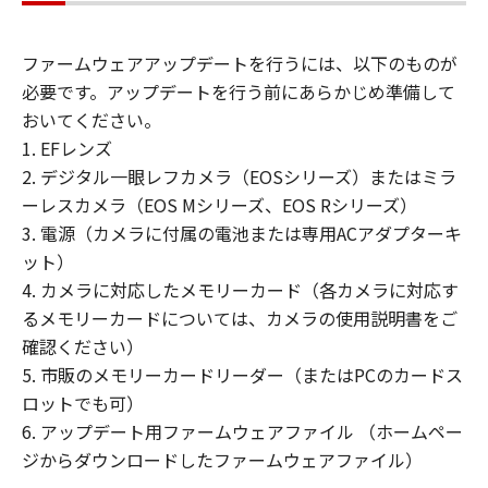
またはリバース・エンジニアリング等して
はならず、また第三者にこのような行為を
ファームウェアアップデートを行うには、以下のものが
させてはなりません。
必要です。アップデートを行う前にあらかじめ準備して
(3) お客様は、「許諾ソフトウェア」に含
おいてください。
まれるキヤノンの著作権表示を修正、除去
1. EFレンズ
または消去してはなりません。
2. デジタル一眼レフカメラ（EOSシリーズ）またはミラ
(4) 本契約に明示的に定める場合を除き、
ーレスカメラ（EOS Mシリーズ、EOS Rシリーズ）
キヤノンは「許諾ソフトウェア」に関する
3. 電源（カメラに付属の電池または専用ACアダプターキ
キヤノンの知的財産権のいかなる権利もお
ット）
客様に付与または許諾するものでもありま
4. カメラに対応したメモリーカード（各カメラに対応す
せん。
るメモリーカードについては、カメラの使用説明書をご
確認ください）
所有権
5. 市販のメモリーカードリーダー（またはPCのカードス
「許諾ソフトウェア」は、著作権により保
ロットでも可）
護され、キヤノンにより所有されていま
6. アップデート用ファームウェアファイル （ホームペー
す。お客様は、キヤノンが、本契約に基づ
ジからダウンロードしたファームウェアファイル）
きまたはその他の手段により「許諾ソフト