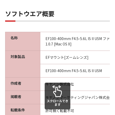
ウェア」に係る所有権および知的財産権を
お客様に譲渡するものではなく、また、キ
ソフトウエア概要
ヤノンがかかる権利を保持するものである
ことを、ここに同意するものとします。
輸出制限
お客様は、該当国のすべての適用可能な輸
名称
EF100-400mm F4.5-5.6L IS II USM フ
出管理法規や規則に従うものとし、また、
1.0.7 [Mac OS X]
かかる法規や規則に違反して「許諾ソフト
ウェア」をいかなる国へ直接もしくは間接
対象製品
EFマウント[ズームレンズ]
に輸出もしくは再輸出しないことに同意す
るものとします。
EF100-400mm F4.5-5.6L IS II USM
サポートおよびアップデート
作成者
キヤノン株式会社
キヤノン、キヤノンの子会社、それらの販
売代理店および販売店は、「許諾ソフトウ
掲載者
キヤノンマーケティングジャパン株式会社
ェア」のメンテナンスおよびお客様による
スクロールでき
ます
「許諾ソフトウェア」の使用を支援するこ
転載条件
許可無く転載不可
とについて、いかなる責任も負うものでは