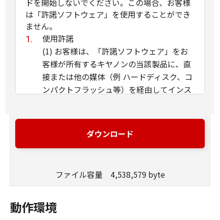
ドを開始しないでください。この場合、お客様
は「許諾ソフトウェア」を使用することができ
ません。
使用許諾
(1) お客様は、「許諾ソフトウェア」をお
客様が所有するキヤノンの当該製品に、直
接または他の媒体（例 ハードディスク、コ
ンパクトフラッシュ等）を経由してインス
トールし、かかるカメラ・ビデオ製品にお
いて使用することができます。
(2) お客様は、本契約で明示的に規定され
ダウンロード
る場合を除き、「許諾ソフトウェア」を、
再使用許諾、販売、頒布、賃貸、リース、
貸与もしくは譲渡し、または、複製、翻
ファイル容量 4,538,579 byte
訳、翻案もしくは他のプログラム言語に書
き換えてはなりません。お客様はまた、
動作環境
「許諾ソフトウェア」の全部または一部を
修正、改変、逆アセンブル、逆コンパイル