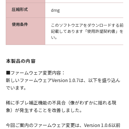
ありません。また、「許諾ソフトウェア」
圧縮形式
dmg
のアップデート、バグの修正またはサポー
トを行う義務もありません。
使用条件
このソフトウエアをダウンロードする前に
保証の否認・免責
記載してあります「使用許諾契約書」を必
い。
(1) 「許諾ソフトウェア」は、『現状有姿
(AS-IS)』の状態で使用許諾されます。キヤ
ノン、キヤノンの子会社、それらの販売代
本製品の内容
理店および販売店、並びに、その他「許諾
ソフトウェア」の取扱者および頒布者は、
■ファームウェア変更内容：
「許諾ソフトウェア」に関して、商品性お
新しいファームウェアVersion 1.0.7は、以下を盛り込ん
よび特定の目的への適合性の保証を含め、
でいます。
いかなる保証も、明示たると黙示たるとを
問わず一切しないものとします。
稀に手ブレ補正機能の不具合（像がわずかに揺れる現
(2) キヤノン、キヤノンの子会社、それらの
象）が発生することを改善しました。
販売代理店および販売店、並びに、その他
「許諾ソフトウェア」の取扱者および頒布
今回ご案内のファームウェア変更は、Version 1.0.6以前
者は、「許諾ソフトウェア」の使用または