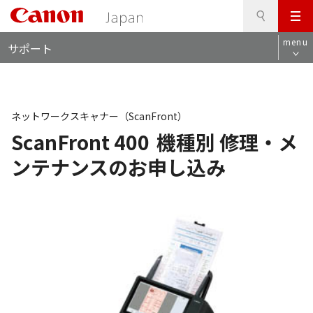
検
このページの本文へ
メ
索
ロ
ニ
menu
サポート
ー
ュ
カ
ー
ル
ナ
ビ
ネットワークスキャナー（ScanFront）
ScanFront 400
機種別 修理・メ
ンテナンスのお申し込み