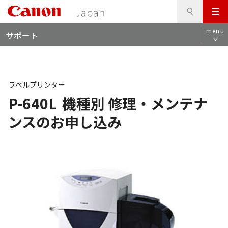
検
このページの本文へ
メ
索
ロ
ニ
menu
サポート
ー
ュ
カ
ー
ル
ナ
ビ
ラベルプリンター
P-640L
機種別 修理・メンテナ
ンスのお申し込み