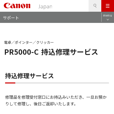
検
このページの本文へ
メ
索
ロ
ニ
menu
サポート
ー
ュ
カ
ー
ル
ナ
ビ
電卓／ポインター／クリッカー
PR5000-C
持込修理サービス
持込修理サービス
修理品を修理受付窓口にお持込みいただき、一旦お預か
りして修理し、後日ご返却いたします。