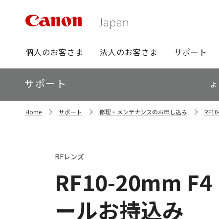
グ
個人のお客さま
法人のお客さま
サポート
ロ
ー
ロ
サポート
バ
よ
ー
ル
カ
ナ
サ
ル
Home
サポート
修理・メンテナンスのお申し込み
RF1
イ
ビ
ナ
ト
ビ
内
の
現
RFレンズ
在
位
RF10-20mm F4 
置
ールお持込み