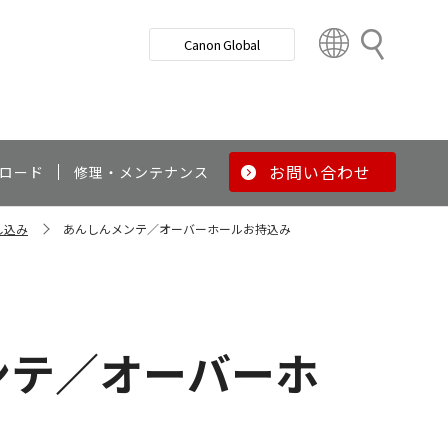
検
Canon Global
索
C
o
u
n
t
r
お問い合わせ
ロード
修理・メンテナンス
y
&
し込み
あんしんメンテ／オーバーホールお持込み
R
e
g
i
o
ンテ／オーバーホ
n