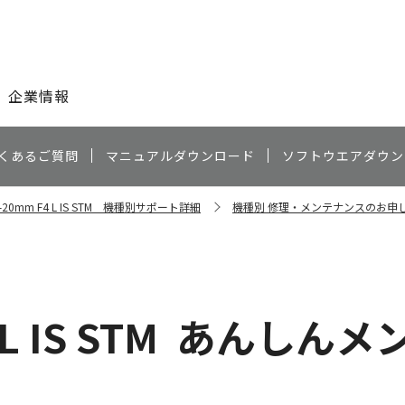
このページの本文へ
企業情報
くあるご質問
マニュアルダウンロード
ソフトウエアダウン
0-20mm F4 L IS STM 機種別サポート詳細
機種別 修理・メンテナンスのお申
L IS STM
あんしんメ