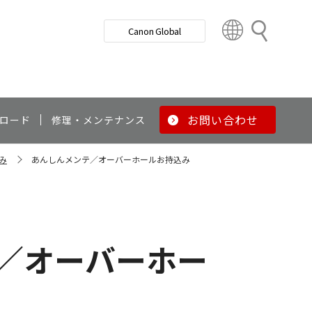
検
Canon Global
索
C
o
u
n
t
r
お問い合わせ
ロード
修理・メンテナンス
y
&
み
あんしんメンテ／オーバーホールお持込み
R
e
g
i
o
／オーバーホー
n