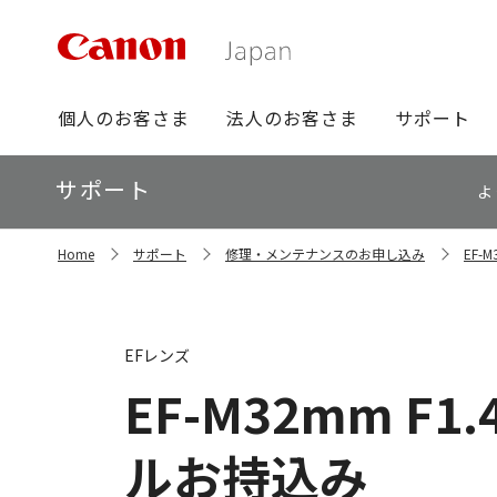
グ
個人のお客さま
法人のお客さま
サポート
ロ
ー
ロ
サポート
バ
よ
ー
ル
カ
ナ
サ
ル
Home
サポート
修理・メンテナンスのお申し込み
EF-
イ
ビ
ナ
ト
ビ
内
の
現
EFレンズ
在
位
EF-M32mm F1.
置
ルお持込み