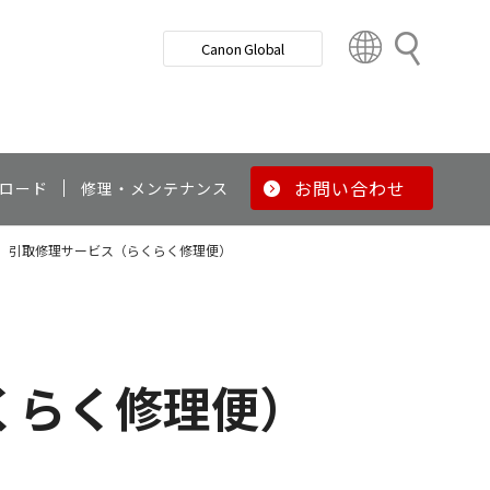
検
Canon Global
索
C
o
u
n
t
r
お問い合わせ
ロード
修理・メンテナンス
y
&
引取修理サービス（らくらく修理便）
R
e
g
i
o
くらく修理便）
n