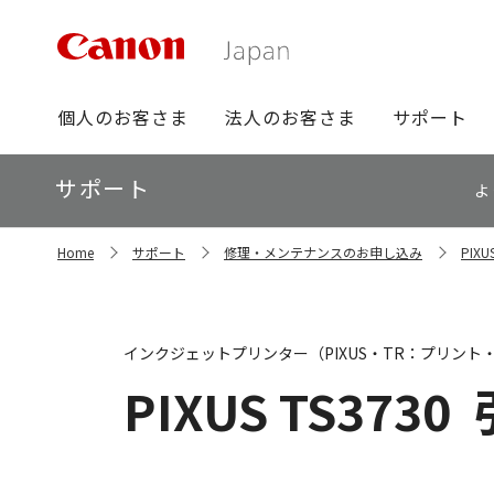
グ
個人のお客さま
法人のお客さま
サポート
ロ
ー
ロ
サポート
バ
よ
ー
ル
カ
ナ
サ
ル
Home
サポート
修理・メンテナンスのお申し込み
PIX
イ
ビ
ナ
ト
ビ
内
の
現
インクジェットプリンター（PIXUS・TR：プリント
在
位
PIXUS TS3730
置