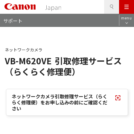
検
このページの本文へ
メ
索
ロ
ニ
menu
サポート
ー
ュ
カ
ー
ル
ナ
ビ
ネットワークカメラ
VB-M620VE
引取修理サービス
（らくらく修理便）
ネットワークカメラ引取修理サービス（らく
らく修理便）をお申し込みの前にご確認くだ
さい