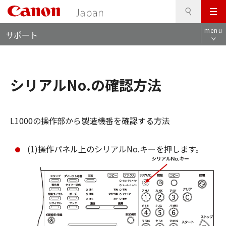
検
このページの本文へ
メ
索
ロ
ニ
menu
サポート
ー
ュ
カ
ー
ル
ナ
シリアルNo.の確認方法
ビ
L1000の操作部から製造機番を確認する方法
(1)操作パネル上のシリアルNo.キーを押します。