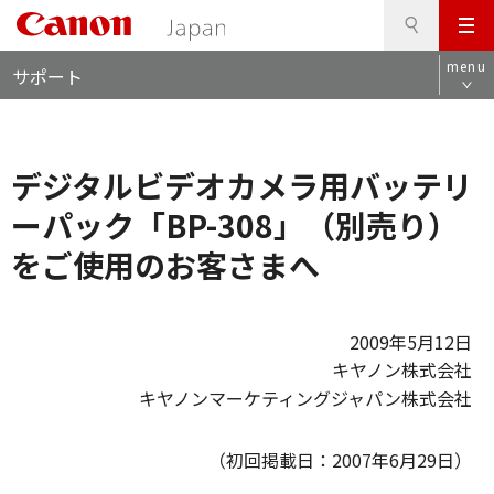
検
このページの本文へ
メ
索
ロ
ニ
menu
サポート
ー
ュ
カ
ー
ル
ナ
デジタルビデオカメラ用バッテリ
ビ
ーパック「BP-308」（別売り）
をご使用のお客さまへ
2009年5月12日
キヤノン株式会社
キヤノンマーケティングジャパン株式会社
（初回掲載日：2007年6月29日）