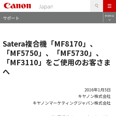
検
このページの本文へ
メ
索
ロ
ニ
menu
サポート
ー
ュ
カ
ー
ル
ナ
Satera複合機「MF8170」、
ビ
「MF5750」、「MF5730」、
「MF3110」をご使用のお客さま
へ
2016年1月5日
キヤノン株式会社
キヤノンマーケティングジャパン株式会社