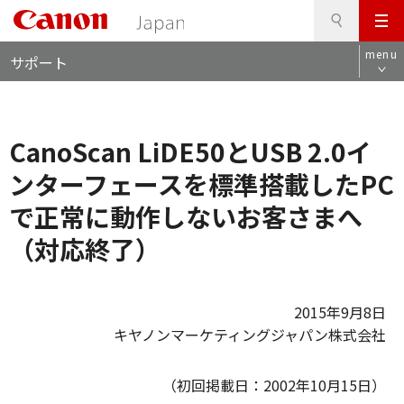
検
このページの本文へ
メ
索
ロ
ニ
menu
サポート
ー
ュ
カ
ー
ル
ナ
CanoScan LiDE50とUSB 2.0イ
ビ
ンターフェースを標準搭載したPC
で正常に動作しないお客さまへ
（対応終了）
2015年9月8日
キヤノンマーケティングジャパン株式会社
（初回掲載日：2002年10月15日）