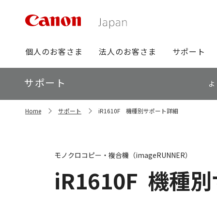
グ
個人のお客さま
法人のお客さま
サポート
ロ
ー
ロ
サポート
バ
よ
ー
ル
カ
ナ
サ
ル
Home
サポート
iR1610F 機種別サポート詳細
イ
ビ
ナ
ト
ビ
内
の
現
モノクロコピー・複合機（imageRUNNER）
在
位
iR1610F
機種別
置