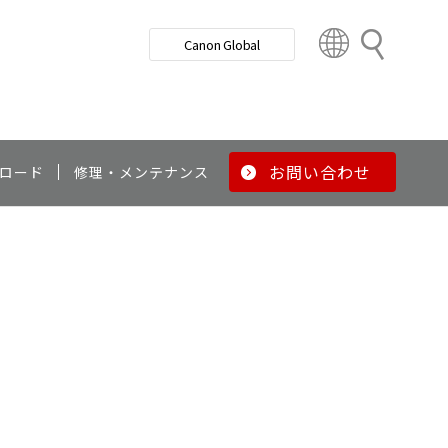
検
Canon Global
索
C
o
u
n
t
r
お問い合わせ
ロード
修理・メンテナンス
y
&
R
e
g
i
o
n