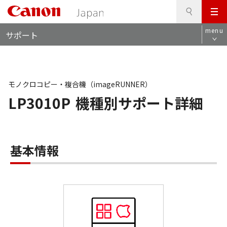
検
このページの本文へ
メ
索
ロ
ニ
menu
サポート
ー
ュ
カ
ー
ル
ナ
ビ
モノクロコピー・複合機（imageRUNNER）
LP3010P
機種別サポート詳細
基本情報