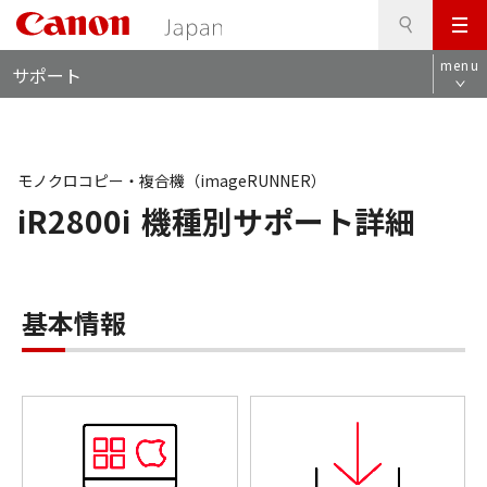
検
このページの本文へ
メ
索
ロ
ニ
menu
サポート
ー
ュ
カ
ー
ル
ナ
ビ
モノクロコピー・複合機（imageRUNNER）
iR2800i
機種別サポート詳細
基本情報