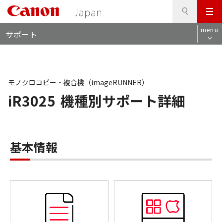
検
このページの本文へ
メ
索
ロ
ニ
menu
サポート
ー
ュ
カ
ー
ル
ナ
ビ
モノクロコピー・複合機（imageRUNNER）
iR3025
機種別サポート詳細
基本情報