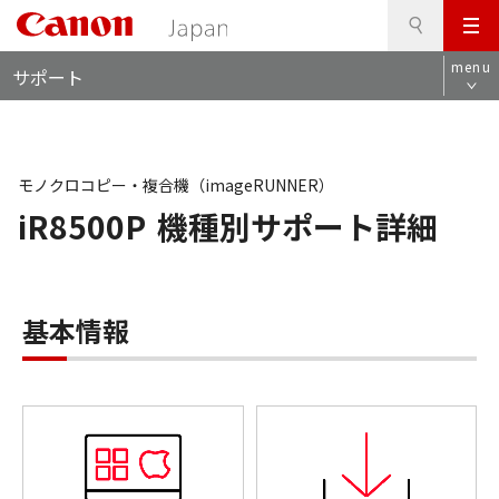
検
このページの本文へ
メ
索
ロ
ニ
menu
サポート
ー
ュ
カ
ー
ル
ナ
ビ
モノクロコピー・複合機（imageRUNNER）
iR8500P
機種別サポート詳細
基本情報