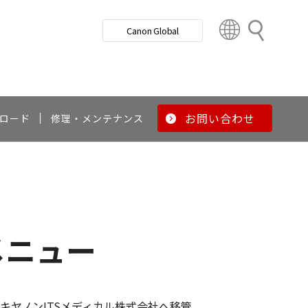
検
Canon Global
索
C
o
u
n
t
r
お問い合わせ
ロード
修理・メンテナンス
y
&
R
e
g
i
o
メニュー
n
キヤノンITSメディカル株式会社へ移管