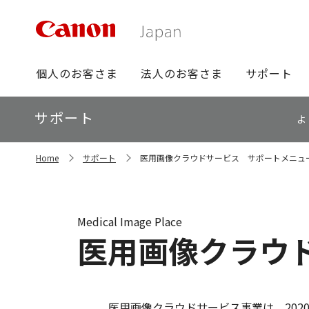
グ
個人のお客さま
法人のお客さま
サポート
ロ
ー
ロ
サポート
バ
よ
ー
ル
カ
ナ
サ
ル
Home
サポート
医用画像クラウドサービス サポートメニュ
イ
ビ
ナ
ト
ビ
内
の
現
Medical Image Place
在
医用画像クラウ
位
置
医用画像クラウドサービス事業は、202