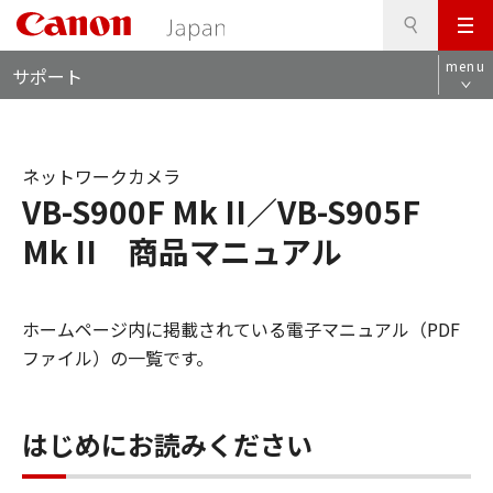
検
このページの本文へ
メ
索
ロ
ニ
menu
サポート
ー
ュ
カ
ー
ル
ナ
ネットワークカメラ
ビ
VB-S900F Mk II／VB-S905F
Mk II 商品マニュアル
ホームページ内に掲載されている電子マニュアル（PDF
ファイル）の一覧です。
はじめにお読みください