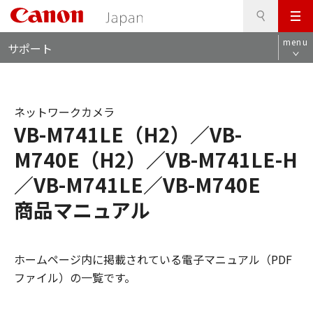
検
このページの本文へ
メ
索
ロ
ニ
menu
サポート
ー
ュ
カ
ー
ル
ナ
ネットワークカメラ
ビ
VB-M741LE（H2）／VB-
M740E（H2）／VB-M741LE-H
／VB-M741LE／VB-M740E
商品マニュアル
ホームページ内に掲載されている電子マニュアル（PDF
ファイル）の一覧です。