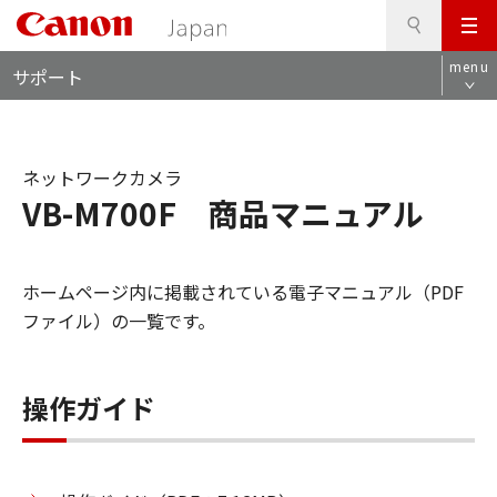
検
このページの本文へ
メ
索
ロ
ニ
menu
サポート
ー
ュ
カ
ー
ル
ナ
ネットワークカメラ
ビ
VB-M700F 商品マニュアル
ホームページ内に掲載されている電子マニュアル（PDF
ファイル）の一覧です。
操作ガイド