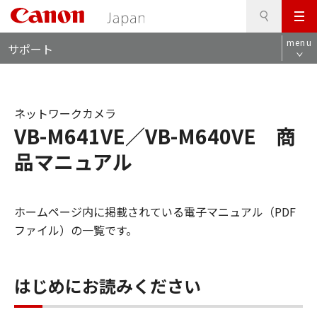
検
このページの本文へ
メ
索
ロ
ニ
menu
サポート
ー
ュ
カ
ー
ル
ナ
ネットワークカメラ
ビ
VB-M641VE／VB-M640VE 商
品マニュアル
ホームページ内に掲載されている電子マニュアル（PDF
ファイル）の一覧です。
はじめにお読みください