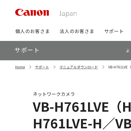
グ
個人のお客さま
法人のお客さま
サポート
ロ
ー
ロ
サポート
バ
よ
ー
ル
カ
ナ
サ
ル
Home
サポート
マニュアルダウンロード
VB-H761LV
イ
ビ
ナ
ト
ビ
内
の
現
ネットワークカメラ
在
VB-H761LVE（
位
置
H761LVE-H／V