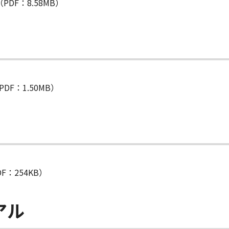
PDF：8.58MB）
DF：1.50MB）
F：254KB）
アル