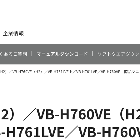
このページの本文へ
企業情報
くあるご質問
マニュアルダウンロード
ソフトウエアダウン
E（H2）／VB-H760VE（H2）／VB-H761LVE-H／VB-H761LVE／VB-H760VE 商品
H2）／VB-H760VE（H
B-H761LVE／VB-H