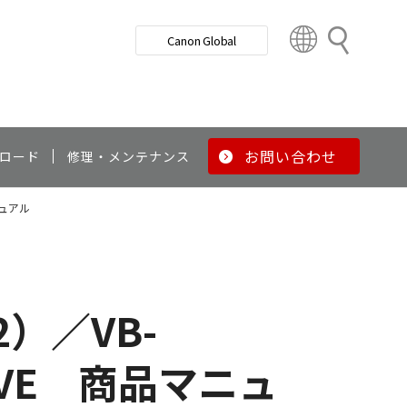
検
Canon Global
索
C
o
u
n
t
r
お問い合わせ
ロード
修理・メンテナンス
y
&
マニュアル
R
e
g
i
o
2）／VB-
n
760VE 商品マニュ