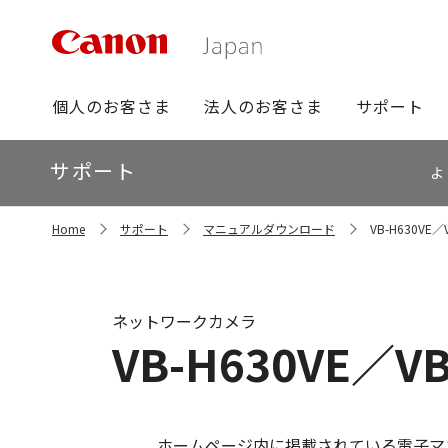
グ
個人のお客さま
法人のお客さま
サポート
ロ
ー
ロ
サポート
バ
よ
ー
ル
カ
ナ
サ
ル
Home
サポート
マニュアルダウンロード
VB-H630V
イ
ビ
ナ
ト
ビ
内
の
現
ネットワークカメラ
在
VB-H630VE／
位
置
ホームページ内に掲載されている電子マ