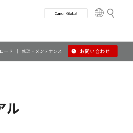
検
Canon Global
索
C
o
u
n
t
r
お問い合わせ
ロード
修理・メンテナンス
y
&
R
e
g
i
o
ュアル
n