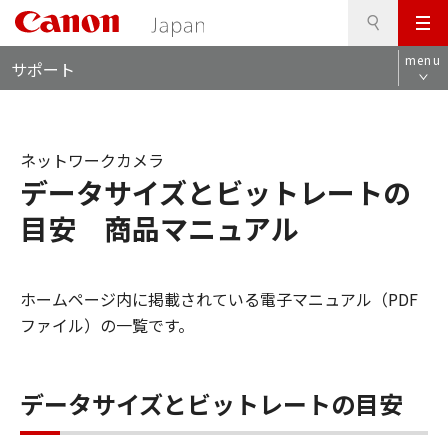
検
このページの本文へ
メ
索
ロ
ニ
menu
サポート
ー
ュ
カ
ー
ル
ナ
ネットワークカメラ
ビ
データサイズとビットレートの
目安 商品マニュアル
ホームページ内に掲載されている電子マニュアル（PDF
ファイル）の一覧です。
データサイズとビットレートの目安